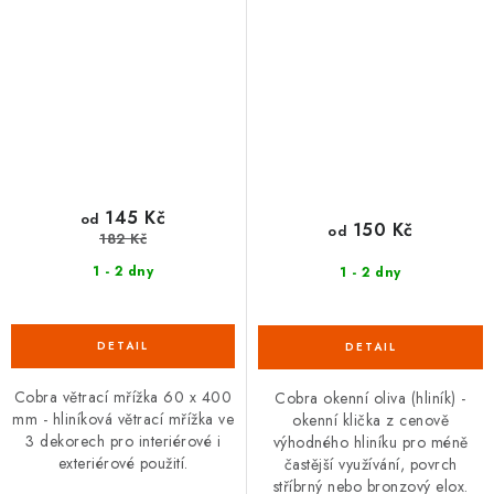
145 Kč
od
150 Kč
od
182 Kč
1 - 2 dny
1 - 2 dny
Cobra větrací mřížka 60 x 400
Cobra okenní oliva (hliník) -
mm - hliníková větrací mřížka ve
okenní klička z cenově
3 dekorech pro interiérové i
výhodného hliníku pro méně
exteriérové použití.
častější využívání, povrch
stříbrný nebo bronzový elox.