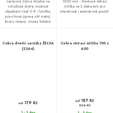
nerezová číslice vhodná na
1000 mm - hliníková větrací
vchodové dveře, možnost
mřížka ve 3 dekorech pro
objednání čísel 0-9 i lomítka,
interiérové i exteriérové použití.
povrchová úprava nikl matný,
bronz česaný, mosaz leštěná.
Cobra dveřní zarážka ŽELVA
Cobra větrací mřížka 100 x
(2264)
600
187 Kč
od
179 Kč
od
234 Kč
1 - 2 dny
1 - 2 dny