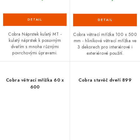
Cobra Náprstek kulatý MT -
Cobra větrací mřížka 100 x 500
kulatý náprstek k posuvným
mm - hliníková větrací mřížka ve
dveřím s mnoha různými
3 dekorech pro interiérové i
povrchovými úpravami.
exteriérové použití.
Cobra větrací mřížka 60 x
Cobra stavěč dveří 899
600