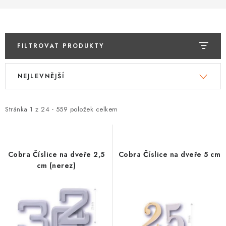
DOPLŇKY KE DVEŘÍM
PRO POSUVNÉ DVEŘE
FILTROVAT PRODUKTY
STAVEBNÍ POUZDRA
V
Ř
NEJLEVNĚJŠÍ
ý
a
POKLADNIČKY NA ZÁMEK
p
z
i
e
Stránka
1
z
24
-
559
položek celkem
SCHRÁNKY NA KLÍČE
s
n
p
í
TREZORY
r
p
Cobra Číslice na dveře 2,5
Cobra Číslice na dveře 5 cm
o
r
cm (nerez)
ZNAČKY
d
o
u
d
Kontakt
O nás
OP
GDPR
Poštovné
Vrácení zboží
k
u
Oboroví ODBORNÍCI
Doporučujeme
t
k