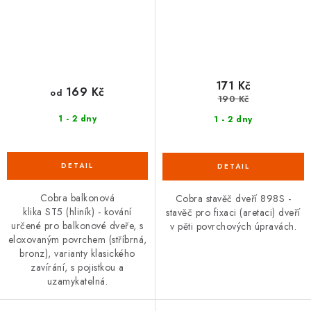
171 Kč
169 Kč
od
190 Kč
1 - 2 dny
1 - 2 dny
Cobra balkonová
Cobra stavěč dveří 898S -
klika ST5 (hliník) - kování
stavěč pro fixaci (aretaci) dveří
určené pro balkonové dveře, s
v pěti povrchových úpravách.
eloxovaným povrchem (stříbrná,
bronz), varianty klasického
zavírání, s pojistkou a
uzamykatelná.