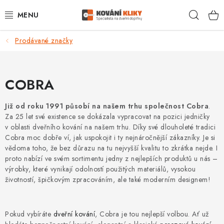
Přejít
Hleda
na
obsah
Prodávané značky
VÝPRODEJ - TOP AKCE
BLOG
COBRA
UŽITEČNÉ RADY
Již od roku 1991 působí na našem trhu společnost Cobra
.
Za 25 let své existence se dokázala vypracovat na pozici jedničky
VRÁCENÍ ZBOŽÍ
v oblasti dveřního kování na našem trhu. Díky své dlouholeté tradici
Cobra moc dobře ví, jak uspokojit i ty nejnáročnější zákazníky. Je si
POŠTOVNÉ
vědoma toho, že bez důrazu na tu nejvyšší kvalitu to zkrátka nejde. I
proto nabízí ve svém sortimentu jedny z nejlepších produktů u nás –
výrobky, které vynikají odolností použitých materiálů, vysokou
OP
životností, špičkovým zpracováním, ale také moderním designem!
KONTAKT
Pokud vybíráte
dveřní kování
, Cobra je tou nejlepší volbou. Ať už