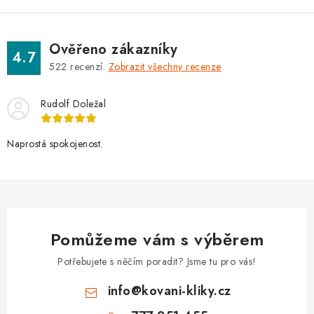
k
p
o
r
v
v
Ověřeno zákazníky
4.7
á
k
522
recenzí.
Zobrazit všechny recenze
n
y
í
v
Rudolf Doležal
ý
p
Naprostá spokojenost.
i
s
u
Pomůžeme vám s výběrem
Potřebujete s něčím poradit? Jsme tu pro vás!
info
@
kovani-kliky.cz