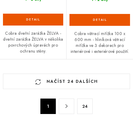
Cobra dveřní zarážka ŽELVA -
Cobra větrací mřížka 100 x
dveřní zarážka ŽELVA v několika
600 mm - hliníková větrací
povrchových úpravách pro
mřížka ve 3 dekorech pro
ochranu stěny.
interiérové i exteriérové použití.
O
NAČÍST 24 DALŠÍCH
v
l
á
S
d
1
24
t
a
r
c
á
n
í