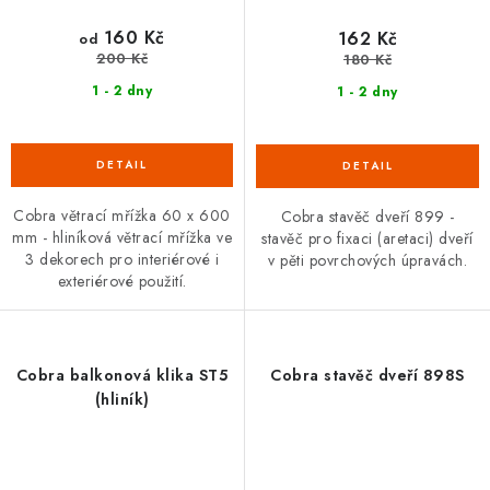
160 Kč
162 Kč
od
200 Kč
180 Kč
1 - 2 dny
1 - 2 dny
Cobra větrací mřížka 60 x 600
Cobra stavěč dveří 899 -
mm - hliníková větrací mřížka ve
stavěč pro fixaci (aretaci) dveří
3 dekorech pro interiérové i
v pěti povrchových úpravách.
exteriérové použití.
Cobra balkonová klika ST5
Cobra stavěč dveří 898S
(hliník)