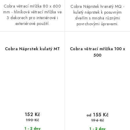
Cobra větrací mřížka 80 x 600
Cobra Náprstek hranatý MQ -
mm - hliníková větrací mřížka ve
kulatý náprstek k posuvným
3 dekorech pro interiérové i
dveřím s mnoha různými
exteriérové použití.
povrchovými úpravami.
Cobra Náprstek kulatý MT
Cobra větrací mřížka 100 x
500
152 Kč
155 Kč
od
190 Kč
194 Kč
1 - 2 dny
1 - 2 dny