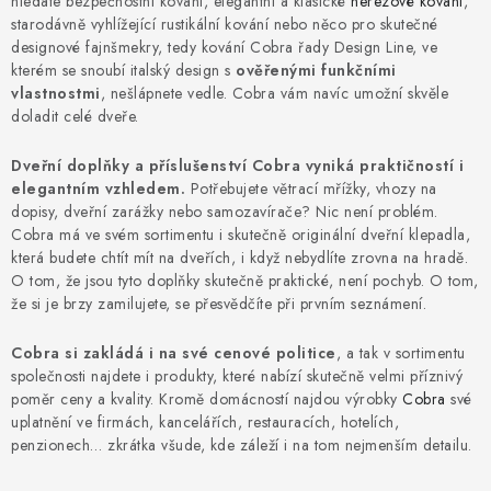
hledáte bezpečnostní kování, elegantní a klasické
nerezové kování
,
KLIKY S LOŽISKEM
starodávně vyhlížející rustikální kování nebo něco pro skutečné
designové fajnšmekry, tedy kování Cobra řady Design Line, ve
KLIKY - EASY LOCK
kterém se snoubí italský design s
ověřenými funkčními
vlastnostmi
, nešlápnete vedle. Cobra vám navíc umožní skvěle
CHYTRÉ KLIKY
doladit celé dveře.
Dveřní doplňky a příslušenství Cobra vyniká praktičností i
KOVÁNÍ A KLIKY
elegantním vzhledem.
Potřebujete větrací mřížky, vhozy na
dopisy, dveřní zarážky nebo samozavírače? Nic není problém.
BEZPEČNOSTNÍ KOVÁNÍ
Cobra má ve svém sortimentu i skutečně originální dveřní klepadla,
která budete chtít mít na dveřích, i když nebydlíte zrovna na hradě.
O tom, že jsou tyto doplňky skutečně praktické, není pochyb. O tom,
CYLINDRICKÉ VLOŽKY
že si je brzy zamilujete, se přesvědčíte při prvním seznámení.
VISACÍ ZÁMKY
Cobra si zakládá i na své cenové politice
, a tak v sortimentu
společnosti najdete i produkty, které nabízí skutečně velmi příznivý
poměr ceny a kvality. Kromě domácností najdou výrobky
Cobra
své
ZÁMKY, PETLICE A ZÁVORY
uplatnění ve firmách, kancelářích, restauracích, hotelích,
penzionech… zkrátka všude, kde záleží i na tom nejmenším detailu.
SPECIÁLNÍ KOVÁNÍ