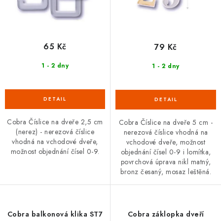
ů
t
ů
65 Kč
79 Kč
1 - 2 dny
1 - 2 dny
Cobra Číslice na dveře 2,5 cm
Cobra Číslice na dveře 5 cm -
(nerez) - nerezová číslice
nerezová číslice vhodná na
vhodná na vchodové dveře,
vchodové dveře, možnost
možnost objednání čísel 0-9.
objednání čísel 0-9 i lomítka,
povrchová úprava nikl matný,
bronz česaný, mosaz leštěná.
Cobra balkonová klika ST7
Cobra záklopka dveří