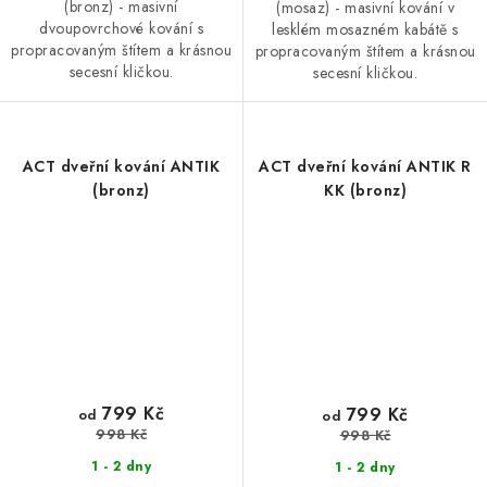
(bronz) - masivní
(mosaz) - masivní kování v
dvoupovrchové kování s
lesklém mosazném kabátě s
propracovaným štítem a krásnou
propracovaným štítem a krásnou
secesní kličkou.
secesní kličkou.
ACT dveřní kování ANTIK
ACT dveřní kování ANTIK R
(bronz)
KK (bronz)
799 Kč
799 Kč
od
od
998 Kč
998 Kč
1 - 2 dny
1 - 2 dny