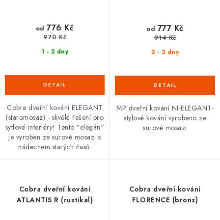
776 Kč
777 Kč
od
od
970 Kč
914 Kč
1 - 2 dny
2 - 3 dny
Cobra dveřní kování ELEGANT
MP dveřní kování NI-ELEGANT-
(staromosaz) - skvělé řešení pro
stylové kování vyrobeno ze
sytlové interiéry! Tento "elegán"
surové mosazi
je vyroben ze surové mosazi s
nádechem starých časů.
Cobra dveřní kování
Cobra dveřní kování
ATLANTIS R (rustikal)
FLORENCE (bronz)