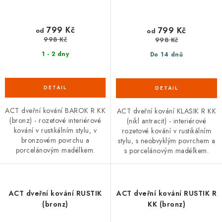
799 Kč
799 Kč
od
od
998 Kč
998 Kč
1 - 2 dny
Do 14 dnů
ACT dveřní kování BAROK R KK
ACT dveřní kování KLASIK R KK
(bronz) - rozetové interiérové
(nikl antracit) - interiérové
kování v rustikálním stylu, v
rozetové kování v rustikálním
bronzovém povrchu a
stylu, s neobvyklým povrchem a
porcelánovým madélkem.
s porcelánovým madélkem.
ACT dveřní kování RUSTIK
ACT dveřní kování RUSTIK R
(bronz)
KK (bronz)