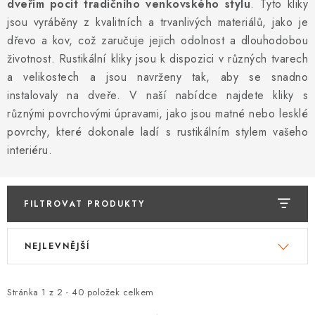
KLIKY S LOŽISKEM
dveřím pocit tradičního venkovského stylu
. Tyto kliky
jsou vyráběny z kvalitních a trvanlivých materiálů, jako je
KLIKY - EASY LOCK
dřevo a kov, což zaručuje jejich odolnost a dlouhodobou
životnost. Rustikální kliky jsou k dispozici v různých tvarech
CHYTRÉ KLIKY
a velikostech a jsou navrženy tak, aby se snadno
instalovaly na dveře. V naší nabídce najdete kliky s
KOVÁNÍ A KLIKY
různými povrchovými úpravami, jako jsou matné nebo lesklé
povrchy, které dokonale ladí s rustikálním stylem vašeho
BEZPEČNOSTNÍ KOVÁNÍ
interiéru.
CYLINDRICKÉ VLOŽKY
FILTROVAT PRODUKTY
VISACÍ ZÁMKY
V
Ř
NEJLEVNĚJŠÍ
ý
a
ZÁMKY, PETLICE A ZÁVORY
p
z
i
e
Stránka
1
z
2
-
40
položek celkem
SPECIÁLNÍ KOVÁNÍ