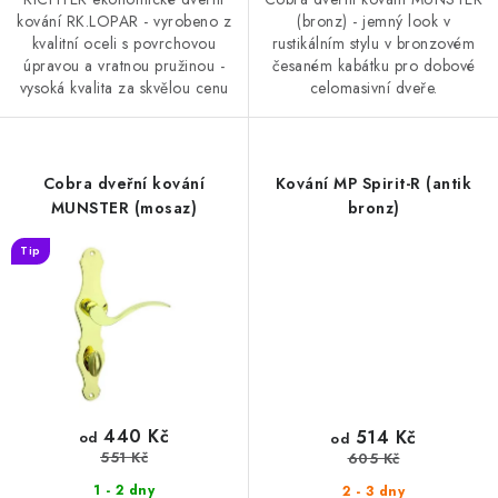
kování RK.LOPAR - vyrobeno z
(bronz) - jemný look v
kvalitní oceli s povrchovou
rustikálním stylu v bronzovém
úpravou a vratnou pružinou -
česaném kabátku pro dobové
vysoká kvalita za skvělou cenu
celomasivní dveře.
Cobra dveřní kování
Kování MP Spirit-R (antik
MUNSTER (mosaz)
bronz)
Tip
440 Kč
514 Kč
od
od
551 Kč
605 Kč
1 - 2 dny
2 - 3 dny