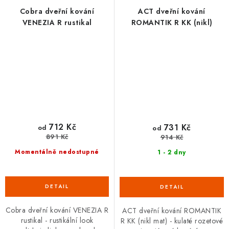
Cobra dveřní kování
ACT dveřní kování
VENEZIA R rustikal
ROMANTIK R KK (nikl)
712 Kč
731 Kč
od
od
891 Kč
914 Kč
Momentálně nedostupné
1 - 2 dny
Cobra dveřní kování VENEZIA R
ACT dveřní kování ROMANTIK
rustikal - rustikální look
R KK (nikl mat) - kulaté rozetové