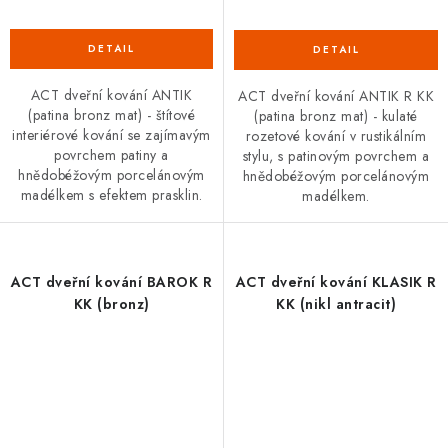
ACT dveřní kování ANTIK
ACT dveřní kování ANTIK R KK
(patina bronz mat) - štítové
(patina bronz mat) - kulaté
interiérové kování se zajímavým
rozetové kování v rustikálním
povrchem patiny a
stylu, s patinovým povrchem a
hnědobéžovým porcelánovým
hnědobéžovým porcelánovým
madélkem s efektem prasklin.
madélkem.
ACT dveřní kování BAROK R
ACT dveřní kování KLASIK R
KK (bronz)
KK (nikl antracit)