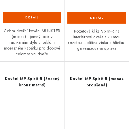
Cobra dveřní kování MUNSTER
Rozetová klika Spirit-R na
(mosaz) - jemný look v
interiérové dveře s kulatou
rustikálním stylu v lesklém
rozetou – slitina zinku a hliníku,
mosazném kabátku pro dobové
galvanizovaná úprava
celomasivní dveře.
Kování MP Spirit-R (česaný
Kování MP Spirit-R (mosaz
bronz matný)
broušená)