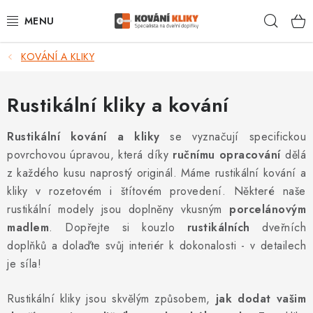
Přejít
Hleda
na
obsah
KOVÁNÍ A KLIKY
VÝPRODEJ - TOP AKCE
BLOG
Rustikální kliky a kování
UŽITEČNÉ RADY
Rustikální kování a kliky
se vyznačují specifickou
povrchovou úpravou, která díky
ručnímu opracování
dělá
VRÁCENÍ ZBOŽÍ
z každého kusu naprostý originál. Máme rustikální kování a
kliky v rozetovém i štítovém provedení. Některé naše
POŠTOVNÉ
rustikální modely jsou doplněny vkusným
porcelánovým
madlem
. Dopřejte si kouzlo
rustikálních
dveřních
OP
doplňků a dolaďte svůj interiér k dokonalosti - v detailech
je síla!
KONTAKT
Rustikální kliky jsou skvělým způsobem,
jak dodat vašim