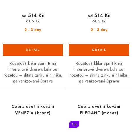
514 Kč
514 Kč
od
od
605 Kč
605 Kč
2 - 3 dny
2 - 3 dny
Rozetová klika Spirit-R na
Rozetová klika Spirit-R na
interiérové dveře s kulatou
interiérové dveře s kulatou
rozetou – slitina zinku a hliníku,
rozetou – slitina zinku a hliníku,
galvanizovaná úprava
galvanizovaná úprava
Cobra dveřní kování
Cobra dveřní kování
VENEZIA (bronz)
ELEGANT (mosaz)
Tip