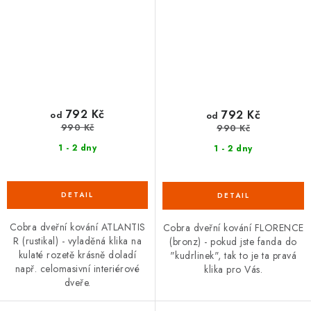
792 Kč
792 Kč
od
od
990 Kč
990 Kč
1 - 2 dny
1 - 2 dny
Cobra dveřní kování ATLANTIS
Cobra dveřní kování FLORENCE
R (rustikal) - vyladěná klika na
(bronz) - pokud jste fanda do
kulaté rozetě krásně doladí
"kudrlinek", tak to je ta pravá
např. celomasivní interiérové
klika pro Vás.
dveře.