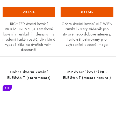
RICHTER dveřní kování
Cobra dveřní kování ALT WIEN
RK.K16.FIRENZE je zamakové
rustikal - starý Vídeňák pro
kování v rustikálním designu, na
stylové nebo dobové interiéry,
moderní tenké rozetě, díky které
tentokrát patinovaný pro
vypadá klika na dveřích velmi
zvýraznění dobové image.
decentně.
Cobra dveřní kování
MP dveřní kování NI -
ELEGANT (staromosaz)
ELEGANT (mosaz natural)
Tip