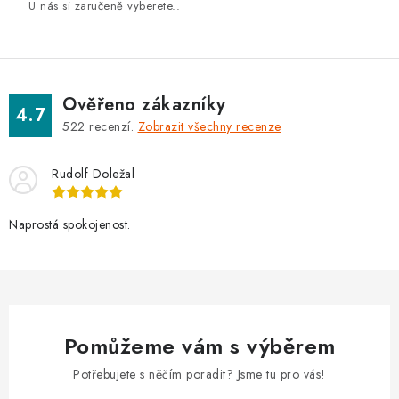
U nás si zaručeně vyberete..
i
s
u
Ověřeno zákazníky
4.7
522
recenzí.
Zobrazit všechny recenze
Rudolf Doležal
Naprostá spokojenost.
Pomůžeme vám s výběrem
Potřebujete s něčím poradit? Jsme tu pro vás!