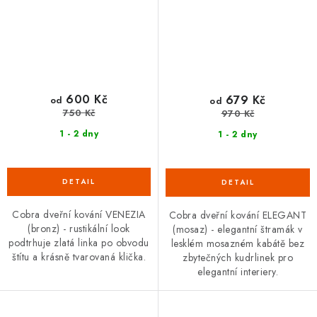
600 Kč
679 Kč
od
od
750 Kč
970 Kč
1 - 2 dny
1 - 2 dny
Cobra dveřní kování VENEZIA
Cobra dveřní kování ELEGANT
(bronz) - rustikální look
(mosaz) - elegantní štramák v
podtrhuje zlatá linka po obvodu
lesklém mosazném kabátě bez
štítu a krásně tvarovaná klička.
zbytečných kudrlinek pro
elegantní interiery.