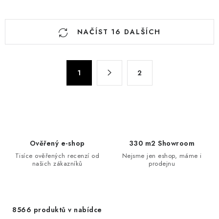
O
NAČÍST 16 DALŠÍCH
v
l
á
S
d
1
2
t
a
r
c
á
n
í
k
p
o
r
Ověřený e-shop
330 m2 Showroom
v
v
Tisíce ověřených recenzí od
Nejsme jen eshop, máme i
á
k
našich zákazníků
prodejnu
n
y
í
v
ý
8566 produktů v nabídce
p