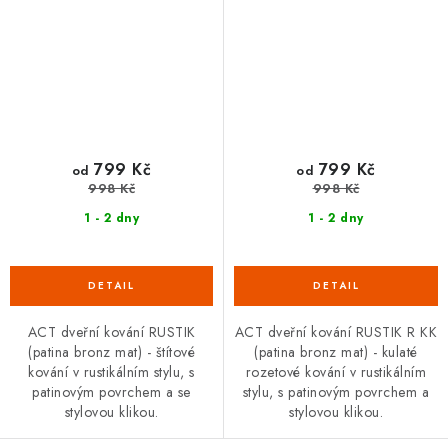
799 Kč
799 Kč
od
od
998 Kč
998 Kč
1 - 2 dny
1 - 2 dny
ACT dveřní kování RUSTIK
ACT dveřní kování RUSTIK R KK
(patina bronz mat) - štítové
(patina bronz mat) - kulaté
kování v rustikálním stylu, s
rozetové kování v rustikálním
patinovým povrchem a se
stylu, s patinovým povrchem a
stylovou klikou.
stylovou klikou.