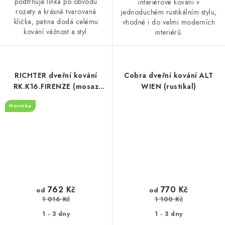
podtrhuje linka po obvodu
interiérové kování v
rozety a krásně tvarovaná
jednoduchém rustikálním stylu,
klička, patina dodá celému
vhodné i do velmi moderních
kování vážnost a styl.
interiérů.
RICHTER dveřní kování
Cobra dveřní kování ALT
RK.K16.FIRENZE (mosaz
WIEN (rustikal)
matná)
Novinka
762 Kč
770 Kč
od
od
1 016 Kč
1 100 Kč
1 - 3 dny
1 - 3 dny