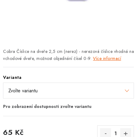
KLIKY S LOŽISKEM
KLIKY - EASY LOCK
CHYTRÉ KLIKY
KOVÁNÍ A KLIKY
Cobra Číslice na dveře 2,5 cm (nerez) - nerezová číslice vhodná na
vchodové dveře, možnost objednání čísel 0-9.
Více informací
BEZPEČNOSTNÍ KOVÁNÍ
Varianta
CYLINDRICKÉ VLOŽKY
VISACÍ ZÁMKY
ZÁMKY, PETLICE A ZÁVORY
SPECIÁLNÍ KOVÁNÍ
65 Kč