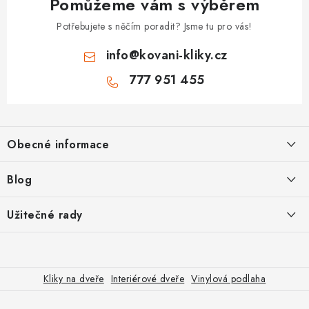
Pomůžeme vám s výběrem
Potřebujete s něčím poradit? Jsme tu pro vás!
info
@
kovani-kliky.cz
777 951 455
Z
á
Obecné informace
p
a
Kontakt
Blog
t
O nás
í
Inovativní Kliky EASY LOCK – Revoluce v Zamykání Dveří
Užitečné rady
OP
Panikové zámky pro speciální únikové cesty
Jak vybrat zadlabací zámek
GDPR
Odolné kliky pro zátěžové prostory
Poštovné
Jak vybrat bezpečnostní kliku
Kliky na dveře
Interiérové dveře
Vinylová podlaha
Vrácení zboží