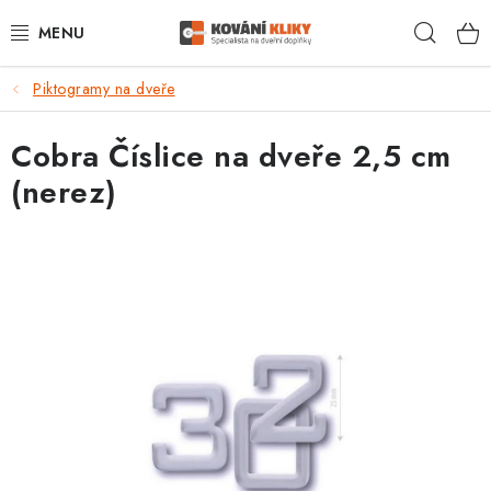
Přejít
Hleda
na
obsah
Piktogramy na dveře
VÝPRODEJ - TOP AKCE
Cobra Číslice na dveře 2,5 cm
BLOG
(nerez)
UŽITEČNÉ RADY
VRÁCENÍ ZBOŽÍ
POŠTOVNÉ
OP
KONTAKT