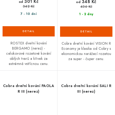
301 Kč
348 Kč
od
od
342 Kč
436 Kč
7 - 10 dní
1 - 2 dny
ROSTEX dveřní kování
Cobra dveřní kování VISION R
BERGAMO (nerez) -
Economy je klasika od Cobry s
celokovové rozetové kování
ekonomickou narážecí rozetou
oblých tvarů a křivek za
za super - čuper cenu.
extrémně vstřícnou cenu.
Cobra dveřní kování PAOLA
Cobra dveřní kování SALI R
R III (nerez)
III (nerez)