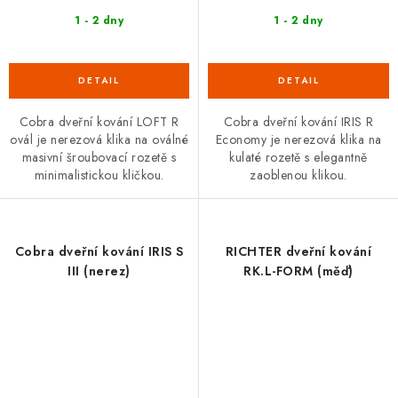
1 - 2 dny
1 - 2 dny
Cobra dveřní kování LOFT R
Cobra dveřní kování IRIS R
ovál je nerezová klika na oválné
Economy je nerezová klika na
masivní šroubovací rozetě s
kulaté rozetě s elegantně
minimalistickou kličkou.
zaoblenou klikou.
Cobra dveřní kování IRIS S
RICHTER dveřní kování
III (nerez)
RK.L-FORM (měď)