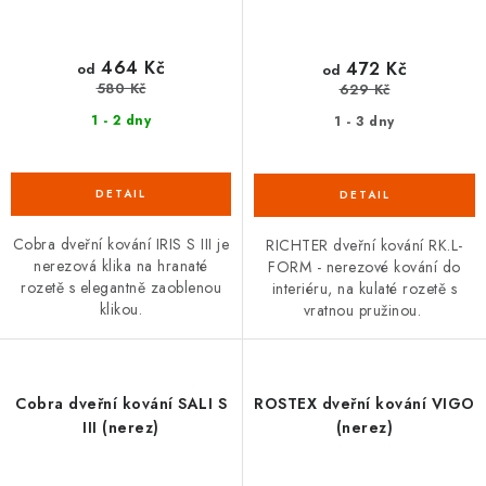
464 Kč
472 Kč
od
od
580 Kč
629 Kč
1 - 2 dny
1 - 3 dny
Cobra dveřní kování IRIS S III je
RICHTER dveřní kování RK.L-
nerezová klika na hranaté
FORM - nerezové kování do
rozetě s elegantně zaoblenou
interiéru, na kulaté rozetě s
klikou.
vratnou pružinou.
Cobra dveřní kování SALI S
ROSTEX dveřní kování VIGO
III (nerez)
(nerez)