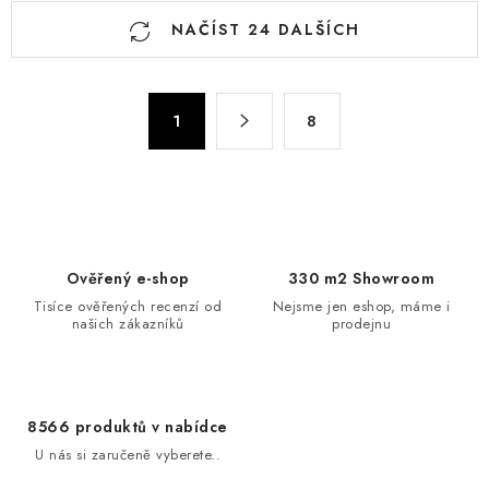
O
NAČÍST 24 DALŠÍCH
v
l
á
S
d
1
8
t
a
r
c
á
n
í
k
p
o
r
Ověřený e-shop
330 m2 Showroom
v
v
Tisíce ověřených recenzí od
Nejsme jen eshop, máme i
á
k
našich zákazníků
prodejnu
n
y
í
v
ý
8566 produktů v nabídce
p
U nás si zaručeně vyberete..
i