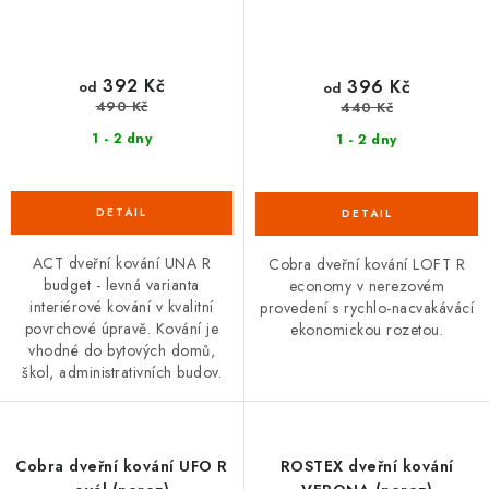
392 Kč
396 Kč
od
od
490 Kč
440 Kč
1 - 2 dny
1 - 2 dny
ACT dveřní kování UNA R
Cobra dveřní kování LOFT R
budget - levná varianta
economy v nerezovém
interiérové kování v kvalitní
provedení s rychlo-nacvakávácí
povrchové úpravě. Kování je
ekonomickou rozetou.
vhodné do bytových domů,
škol, administrativních budov.
Cobra dveřní kování UFO R
ROSTEX dveřní kování