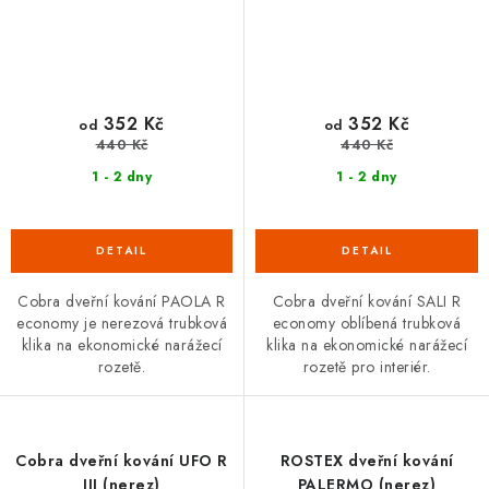
352 Kč
352 Kč
od
od
440 Kč
440 Kč
1 - 2 dny
1 - 2 dny
Cobra dveřní kování PAOLA R
Cobra dveřní kování SALI R
economy je nerezová trubková
economy oblíbená trubková
klika na ekonomické narážecí
klika na ekonomické narážecí
rozetě.
rozetě pro interiér.
Cobra dveřní kování UFO R
ROSTEX dveřní kování
III (nerez)
PALERMO (nerez)