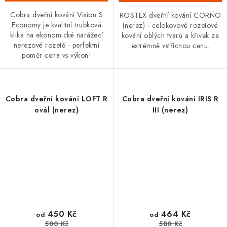
Cobra dveřní kování Vision S
ROSTEX dveřní kování CORNO
Economy je kvalitní trubková
(nerez) - celokovové rozetové
klika na ekonomické narážecí
kování oblých tvarů a křivek za
nerezové rozetě - perfektní
extrémně vstřícnou cenu.
poměr cena vs výkon!
Cobra dveřní kování LOFT R
Cobra dveřní kování IRIS R
ovál (nerez)
III (nerez)
450 Kč
464 Kč
od
od
500 Kč
580 Kč