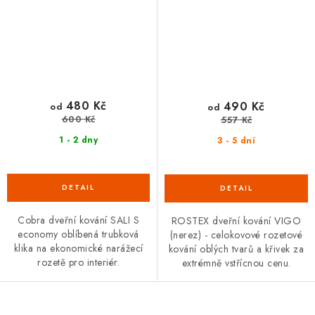
480 Kč
490 Kč
od
od
600 Kč
557 Kč
1 - 2 dny
3 - 5 dní
Cobra dveřní kování SALI S
ROSTEX dveřní kování VIGO
economy oblíbená trubková
(nerez) - celokovové rozetové
klika na ekonomické narážecí
kování oblých tvarů a křivek za
rozetě pro interiér.
extrémně vstřícnou cenu.