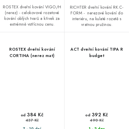
ROSTEX dveřní kování VIGO/H
RICHTER dveřní kování RK.C-
(nerez) - celokovové rozetové
FORM - nerezové kování do
kování oblých tvarů a křivek za
interiéru, na kulaté rozetě s
extrémně vstřícnou cenu.
vratnou pružinou.
ROSTEX dveřní kování
ACT dveřní kování TIPA R
CORTINA (nerez mat)
budget
384 Kč
392 Kč
od
od
437 Kč
490 Kč
7 - 10 dní
1 - 2 dny