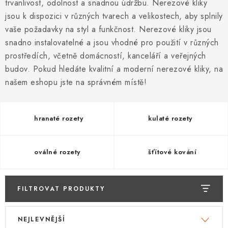
KLIKY S LOŽISKEM
trvanlivost, odolnost a snadnou údržbu. Nerezové kliky
jsou k dispozici v různých tvarech a velikostech, aby splnily
KLIKY - EASY LOCK
vaše požadavky na styl a funkčnost. Nerezové kliky jsou
snadno instalovatelné a jsou vhodné pro použití v různých
CHYTRÉ KLIKY
prostředích, včetně domácností, kanceláří a veřejných
budov. Pokud hledáte kvalitní a moderní nerezové kliky, na
KOVÁNÍ A KLIKY
našem eshopu jste na správném místě!
BEZPEČNOSTNÍ KOVÁNÍ
hranaté rozety
kulaté rozety
CYLINDRICKÉ VLOŽKY
oválné rozety
šťítové kování
VISACÍ ZÁMKY
ZÁMKY, PETLICE A ZÁVORY
FILTROVAT PRODUKTY
V
Ř
SPECIÁLNÍ KOVÁNÍ
NEJLEVNĚJŠÍ
ý
a