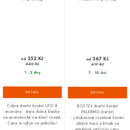
352 Kč
367 Kč
od
od
440 Kč
417 Kč
1 - 2 dny
7 - 10 dní
Cobra dveřní kování UFO R
ROSTEX dveřní kování
economy - stará dobrá klasika
PALERMO (nerez)
na economické narážecí rozetě.
- celokovové rozetové kování
Cena vs výkon na jedničku!
oblých tvarů a křivek za
extrémně vstřícnou cenu.