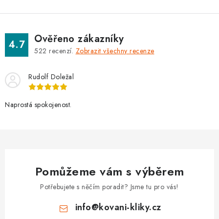
s
u
Ověřeno zákazníky
4.7
522
recenzí.
Zobrazit všechny recenze
Rudolf Doležal
Naprostá spokojenost.
Pomůžeme vám s výběrem
Potřebujete s něčím poradit? Jsme tu pro vás!
info
@
kovani-kliky.cz