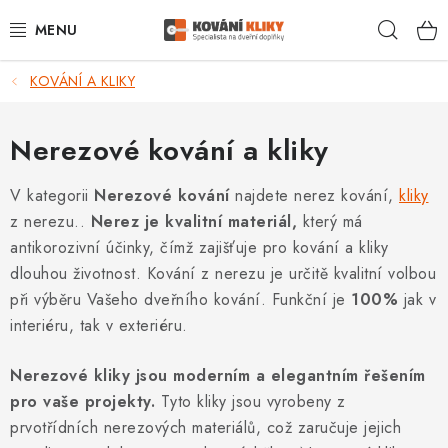
Přejít
Hleda
na
obsah
KOVÁNÍ A KLIKY
VÝPRODEJ - TOP AKCE
BLOG
Nerezové kování a kliky
UŽITEČNÉ RADY
V kategorii
Nerezové kování
najdete nerez kování,
kliky
z nerezu..
Nerez je kvalitní materiál,
který má
VRÁCENÍ ZBOŽÍ
antikorozivní účinky, čímž zajišťuje pro kování a kliky
dlouhou životnost. Kování z nerezu je určitě kvalitní volbou
POŠTOVNÉ
při výběru Vašeho dveřního kování. Funkční je
100%
jak v
interiéru, tak v exteriéru.
OP
Nerezové kliky jsou moderním a elegantním řešením
KONTAKT
pro vaše projekty.
Tyto kliky jsou vyrobeny z
prvotřídních nerezových materiálů, což zaručuje jejich