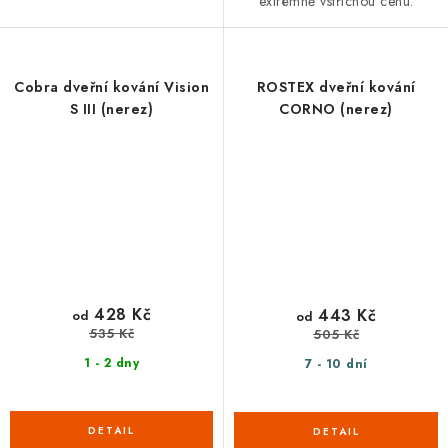
extrémně vstřícnou cenu.
Cobra dveřní kování Vision
ROSTEX dveřní kování
S III (nerez)
CORNO (nerez)
428 Kč
443 Kč
od
od
535 Kč
505 Kč
1 - 2 dny
7 - 10 dní