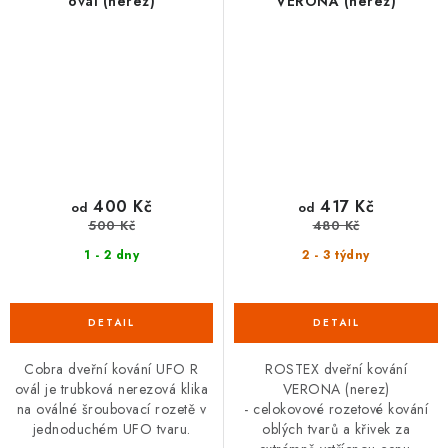
ovál (nerez)
VERONA (nerez)
400 Kč
417 Kč
od
od
500 Kč
480 Kč
1 - 2 dny
2 - 3 týdny
Cobra dveřní kování UFO R
ROSTEX dveřní kování
ovál je trubková nerezová klika
VERONA (nerez)
na oválné šroubovací rozetě v
- celokovové rozetové kování
jednoduchém UFO tvaru.
oblých tvarů a křivek za