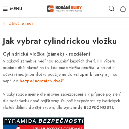
Přejít
Hleda
na
obsah
Užitečné rady
VÝPRODEJ - TOP AKCE
Jak vybrat cylindrickou vložku
BLOG
Cylindrická vložka (zámek) - rozdělení
UŽITEČNÉ RADY
Vložkový zámek je nedílnou součástí každých dveří. Při výběru
musíme dbát hlavně na to, kde bude vložka použita, a co od ní
VRÁCENÍ ZBOŽÍ
očekáváme. Jinou vložku použijeme do
vstupní branky
a jinou
např. do
bezpečnostních dveří
.
POŠTOVNÉ
Vložky rozdělujeme dle úrovně zabezpečení a v případě pojištění
OP
dle požadavku dané pojišťovny. Stupně bezpečnosti cylindrických
vložek dělíme do čtyř skupin, dle
pyramidy BEZPEČNOSTI.
KONTAKT