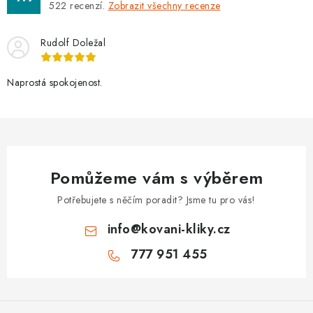
522
recenzí.
Zobrazit všechny recenze
Rudolf Doležal
Naprostá spokojenost.
Pomůžeme vám s výběrem
Potřebujete s něčím poradit? Jsme tu pro vás!
info
@
kovani-kliky.cz
777 951 455
Z
á