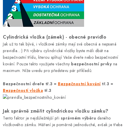
KLIKY S LOŽISKEM
KLIKY - EASY LOCK
CHYTRÉ KLIKY
Cylindrická vložka (zámek) - obecné pravidlo
Jak už to tak bývá, i vložkové zámky mají svá obecná a nepsaná
KOVÁNÍ A KLIKY
pravidla...:) Při výběru cylindrické vložky byste měli dbát na
bezpečnostní třídu, kterou splňují Vaše dveře nebo bezpečnostní
BEZPEČNOSTNÍ KOVÁNÍ
kování. Pouze takto využijete všechny
bezpečnostní prvky
na
maximum. Níže uvedu pro představu pár příkladů:
CYLINDRICKÉ VLOŽKY
Bezpečnostní dveře tř.3 =
Bezpečnostní kování
tř.3 =
VISACÍ ZÁMKY
Bezpečností vložka
tř.3
ZÁMKY, PETLICE A ZÁVORY
Jak správně změřit cylindrickou vložku zámku?
Tento faktor je nejdůležitější při
správném výběru
daného
SPECIÁLNÍ KOVÁNÍ
vložkového zámku. Měření je poměrně jednoduché, avšak je třeba