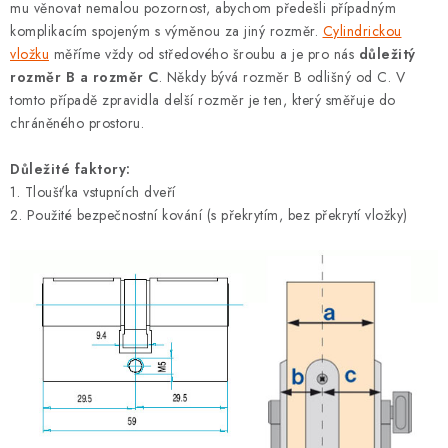
mu věnovat nemalou pozornost, abychom předešli případným
DOPLŇKY KE DVEŘÍM
komplikacím spojeným s výměnou za jiný rozměr.
Cylindrickou
vložku
měříme vždy od středového šroubu a je pro nás
důležitý
PRO POSUVNÉ DVEŘE
rozměr B a rozměr C
. Někdy bývá rozměr B odlišný od C. V
tomto případě zpravidla delší rozměr je ten, který směřuje do
chráněného prostoru.
STAVEBNÍ POUZDRA
Důležité faktory:
POKLADNIČKY NA ZÁMEK
1. Tloušťka vstupních dveří
2. Použité bezpečnostní kování (s překrytím, bez překrytí vložky)
SCHRÁNKY NA KLÍČE
TREZORY
ZNAČKY
Kontakt
O nás
OP
GDPR
Poštovné
Vrácení zboží
Oboroví ODBORNÍCI
Doporučujeme