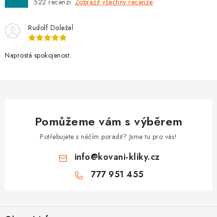
522
recenzí.
Zobrazit všechny recenze
Rudolf Doležal
Naprostá spokojenost.
Pomůžeme vám s výběrem
Potřebujete s něčím poradit? Jsme tu pro vás!
info
@
kovani-kliky.cz
777 951 455
Z
á