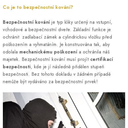
KLIKY S LOŽISKEM
Co je to bezpečnostní kování?
KLIKY - EASY LOCK
Bezpečnostní kování
je typ kliky určený na vstupní,
vchodové a bezpečnostní dveře. Základní funkce je
CHYTRÉ KLIKY
ochránit zadlabací zámek a cylindrickou vložku před
poškozením a vyhmatáním. Je konstruována tak, aby
KOVÁNÍ A KLIKY
odolala
mechanickému poškození
a ochránila náš
majetek. Bezpečnostní kování musí projít
certifikací
BEZPEČNOSTNÍ KOVÁNÍ
bezpečnosti
, kde je jí následně přidělen stupeň
bezpečnosti. Bez tohoto dokladu v žádném případě
CYLINDRICKÉ VLOŽKY
nemůže být vydáváno za bezpečnostní prvek!
VISACÍ ZÁMKY
ZÁMKY, PETLICE A ZÁVORY
SPECIÁLNÍ KOVÁNÍ