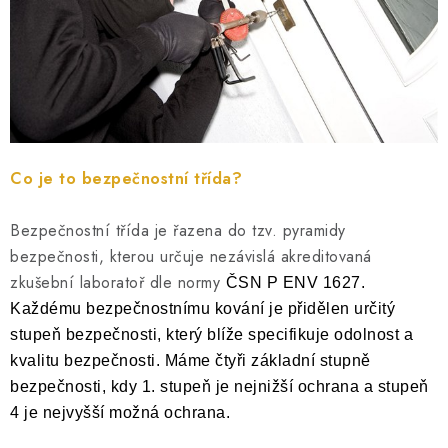
DOPLŇKY KE DVEŘÍM
PRO POSUVNÉ DVEŘE
STAVEBNÍ POUZDRA
Co je to bezpečnostní třída?
POKLADNIČKY NA ZÁMEK
Bezpečnostní třída je řazena do tzv. pyramidy
SCHRÁNKY NA KLÍČE
bezpečnosti, kterou určuje nezávislá akreditovaná
zkušební laboratoř dle normy
TREZORY
ČSN P ENV 1627.
Každému bezpečnostnímu kování je přidělen určitý
ZNAČKY
stupeň bezpečnosti, který blíže specifikuje odolnost a
kvalitu bezpečnosti. Máme čtyři základní stupně
bezpečnosti, kdy 1. stupeň je nejnižší ochrana a stupeň
Kontakt
O nás
OP
GDPR
Poštovné
Vrácení zboží
4 je nejvyšší možná ochrana.
Oboroví ODBORNÍCI
Doporučujeme