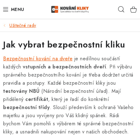
Přejít
Hleda
na
obsah
Užitečné rady
VÝPRODEJ - TOP AKCE
Jak vybrat bezpečnostní kliku
BLOG
Bezpečnostní kování na dveře
je nedílnou součástí
UŽITEČNÉ RADY
každých
vstupních a bezpečnostních dveří
. Při výběru
správného bezpečnostního kování je třeba dodržet určitá
VRÁCENÍ ZBOŽÍ
pravidla a postupy. Každé bezpečnostní kliky jsou
testovány NBÚ
(Národní bezpečnostní úřad). Mají
POŠTOVNÉ
přidělený
certifikát
, který je řadí do konkrétní
bezpečnostní třídy
. Slouží především k ochraně Vašeho
OP
majetku a jsou vyvíjeny pro Váš klidný spánek. Rádi
bychom Vám pomohli s výběrem té správné bezpečnostní
KONTAKT
kliky, a usnadnili nakupování nejen v našich obchodech.