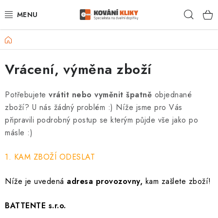
Přejít
Hleda
na
obsah
Domů
VÝPRODEJ - TOP AKCE
Vrácení, výměna zboží
BLOG
UŽITEČNÉ RADY
Potřebujete
vrátit nebo vyměnit špatně
objednané
zboží? U nás žádný problém :) Níže jsme pro Vás
VRÁCENÍ ZBOŽÍ
připravili podrobný postup se kterým půjde vše jako po
másle :)
POŠTOVNÉ
1. KAM ZBOŽÍ ODESLAT
OP
Níže je uvedená
adresa provozovny,
kam zašlete zboží!
KONTAKT
BATTENTE s.r.o.