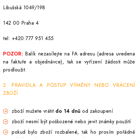
KLIKY S LOŽISKEM
Libušská 1049/198
KLIKY - EASY LOCK
142 00 Praha 4
CHYTRÉ KLIKY
tel: +420 777 951 455
KOVÁNÍ A KLIKY
POZOR:
Balík nezasílejte na FA adresu (adresa uvedena
na faktuře a objednávce), tak se vyřízení žádosti může
BEZPEČNOSTNÍ KOVÁNÍ
prodloužit.
CYLINDRICKÉ VLOŽKY
2. PRAVIDLA A POSTUP VÝMĚNY NEBO VRÁCENÍ
ZBOŽÍ
VISACÍ ZÁMKY
zboží mužete vrátit
do 14 dnů
od zakoupení
ZÁMKY, PETLICE A ZÁVORY
zboží nesmí být poškozené nebo jevit známky použití
SPECIÁLNÍ KOVÁNÍ
pokud bylo zboží rozbalené, tak ho prosím pořádně