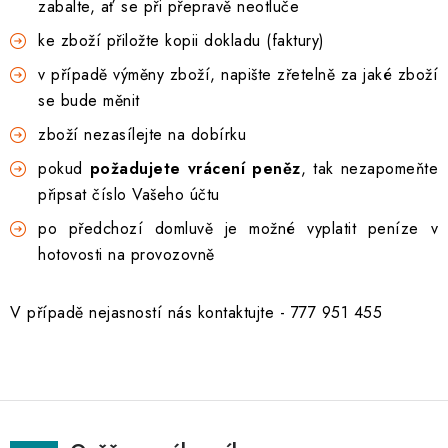
zabalte, ať se při přepravě neotluče
DOPLŇKY KE DVEŘÍM
ke zboží přiložte kopii dokladu (faktury)
PRO POSUVNÉ DVEŘE
v případě výměny zboží, napište zřetelně za jaké zboží
se bude měnit
STAVEBNÍ POUZDRA
zboží nezasílejte na dobírku
pokud
požadujete vrácení peněz
, tak nezapomeňte
POKLADNIČKY NA ZÁMEK
připsat číslo Vašeho účtu
po předchozí domluvě je možné vyplatit peníze v
SCHRÁNKY NA KLÍČE
hotovosti na provozovně
TREZORY
V případě nejasností nás kontaktujte - 777 951 455
ZNAČKY
Kontakt
O nás
OP
GDPR
Poštovné
Vrácení zboží
Oboroví ODBORNÍCI
Doporučujeme