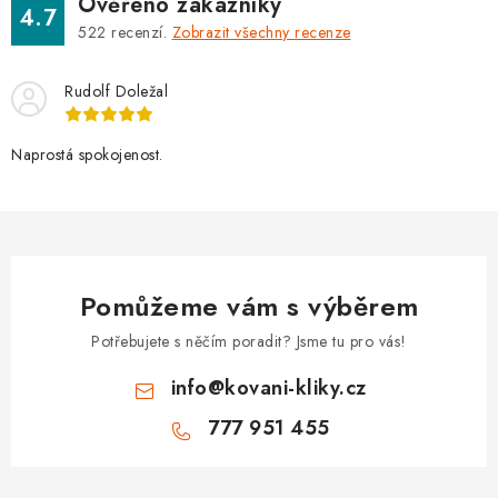
Ověřeno zákazníky
4.7
522
recenzí.
Zobrazit všechny recenze
Rudolf Doležal
Naprostá spokojenost.
Pomůžeme vám s výběrem
Potřebujete s něčím poradit? Jsme tu pro vás!
info
@
kovani-kliky.cz
777 951 455
Z