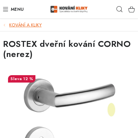
Přejít
Hleda
na
obsah
KOVÁNÍ A KLIKY
VÝPRODEJ - TOP AKCE
ROSTEX dveřní kování CORNO
BLOG
(nerez)
UŽITEČNÉ RADY
VRÁCENÍ ZBOŽÍ
12 %
POŠTOVNÉ
OP
KONTAKT