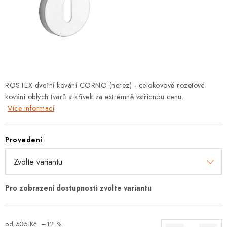
KLIKY S LOŽISKEM
KLIKY - EASY LOCK
CHYTRÉ KLIKY
KOVÁNÍ A KLIKY
ROSTEX dveřní kování CORNO (nerez) - celokovové rozetové
kování oblých tvarů a křivek za extrémně vstřícnou cenu.
BEZPEČNOSTNÍ KOVÁNÍ
Více informací
CYLINDRICKÉ VLOŽKY
Provedení
VISACÍ ZÁMKY
ZÁMKY, PETLICE A ZÁVORY
SPECIÁLNÍ KOVÁNÍ
od 505 Kč
–12 %