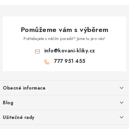
Pomůžeme vám s výběrem
Potřebujete s něčím poradit? Jsme tu pro vás!
info
@
kovani-kliky.cz
777 951 455
Z
á
Obecné informace
p
a
Kontakt
Blog
t
O nás
í
Inovativní Kliky EASY LOCK – Revoluce v Zamykání Dveří
Užitečné rady
OP
Panikové zámky pro speciální únikové cesty
Jak vybrat zadlabací zámek