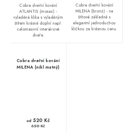
Cobra dveřní kování
Cobra dveřní kování
MILENA (bronz) - na
ATLANTIS (mosaz) -
štítové základně s
vyladěná klika s vyladěným
elegantní jednoduchou
štítem krásně doplní např.
kličkou za krásnou cenu.
celomasivní interiérové
dveře.
Cobra dveřní kování
MILENA (nikl matný)
520 Kč
od
650 Kč