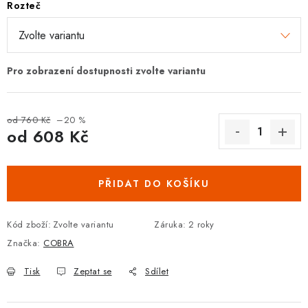
Rozteč
DOPLŇKY KE DVEŘÍM
PRO POSUVNÉ DVEŘE
STAVEBNÍ POUZDRA
od 760 Kč
–20 %
POKLADNIČKY NA ZÁMEK
od
608 Kč
Měrná cena:
SCHRÁNKY NA KLÍČE
PŘIDAT DO KOŠÍKU
TREZORY
Kód zboží:
Zvolte variantu
Záruka
:
2 roky
ZNAČKY
Značka:
COBRA
Kontakt
O nás
OP
GDPR
Poštovné
Vrácení zboží
Tisk
Zeptat se
Sdílet
Oboroví ODBORNÍCI
Doporučujeme