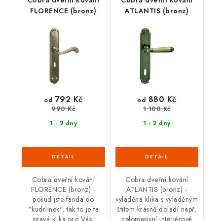
Cobra dveřní kování
Cobra dveřní kování
FLORENCE (bronz)
ATLANTIS (bronz)
792 Kč
880 Kč
od
od
990 Kč
1 100 Kč
1 - 2 dny
1 - 2 dny
Cobra dveřní kování
Cobra dveřní kování
FLORENCE (bronz) -
ATLANTIS (bronz) -
pokud jste fanda do
vyladěná klika s vyladěným
"kudrlinek", tak to je ta
štítem krásně doladí např.
pravá klika pro Vás.
celomasivní interiérové