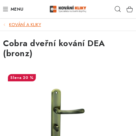
Přejít
Hleda
na
obsah
KOVÁNÍ A KLIKY
VÝPRODEJ - TOP AKCE
Cobra dveřní kování DEA
BLOG
(bronz)
UŽITEČNÉ RADY
VRÁCENÍ ZBOŽÍ
20 %
POŠTOVNÉ
OP
KONTAKT