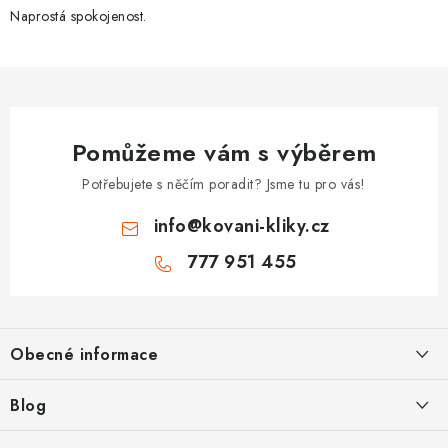
Naprostá spokojenost.
Pomůžeme vám s výběrem
Potřebujete s něčím poradit? Jsme tu pro vás!
info
@
kovani-kliky.cz
777 951 455
Z
á
Obecné informace
p
a
Kontakt
Blog
t
O nás
Inovativní Kliky EASY LOCK – Revoluce v Zamykání Dveří