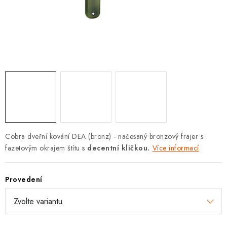
KLIKY S LOŽISKEM
KLIKY - EASY LOCK
CHYTRÉ KLIKY
KOVÁNÍ A KLIKY
BEZPEČNOSTNÍ KOVÁNÍ
CYLINDRICKÉ VLOŽKY
Cobra dveřní kování DEA (bronz) - načesaný bronzový frajer s
fazetovým okrajem štítu s
decentní kličkou.
Více informací
VISACÍ ZÁMKY
Provedení
ZÁMKY, PETLICE A ZÁVORY
SPECIÁLNÍ KOVÁNÍ