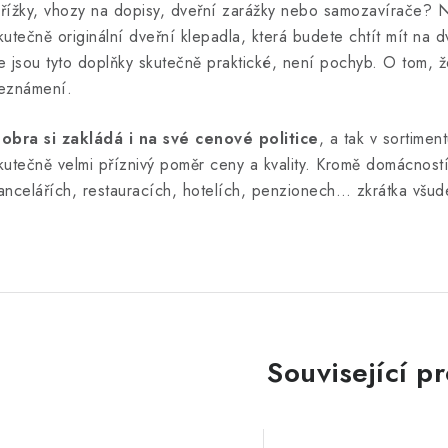
řížky, vhozy na dopisy, dveřní zarážky nebo samozavírače? N
kutečně originální dveřní klepadla, která budete chtít mít na 
e jsou tyto doplňky skutečně praktické, není pochyb. O tom, že
eznámení.
obra si zakládá i na své cenové politice
, a tak v sortimen
kutečně velmi příznivý poměr ceny a kvality. Kromě domácnost
ancelářích, restauracích, hotelích, penzionech… zkrátka všude
Související p