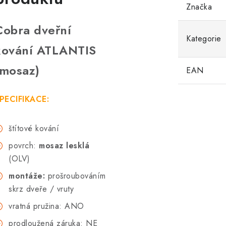
Značka
Cobra dveřní
Kategorie
kování ATLANTIS
(mosaz)
EAN
PECIFIKACE:
štítové kování
povrch:
mosaz lesklá
(OLV)
montáže:
prošroubováním
skrz dveře / vruty
vratná pružina: ANO
prodloužená záruka: NE