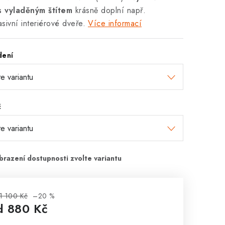
 s vyladěným štítem
krásně doplní např.
sivní interiérové dveře.
Více informací
dení
č
1 100 Kč
–20 %
d
880 Kč
rná cena: