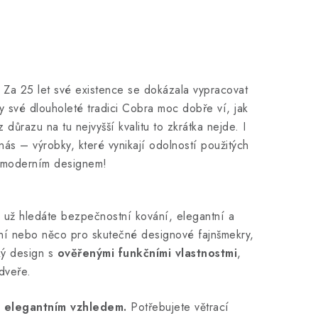
. Za 25 let své existence se dokázala vypracovat
y své dlouholeté tradici Cobra moc dobře ví, jak
 důrazu na tu nejvyšší kvalitu to zkrátka nejde. I
nás – výrobky, které vynikají odolností použitých
ké moderním designem!
ť už hledáte bezpečnostní kování, elegantní a
ování nebo něco pro skutečné designové fajnšmekry,
ký design s
ověřenými funkčními vlastnostmi
,
dveře.
 i elegantním vzhledem.
Potřebujete větrací