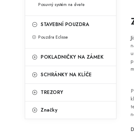
Posuvný systém na dveře
STAVEBNÍ POUZDRA
Pouzdra Eclisse
J
n
u
POKLADNIČKY NA ZÁMEK
p
m
SCHRÁNKY NA KLÍČE
P
TREZORY
k
t
Značky
n
D