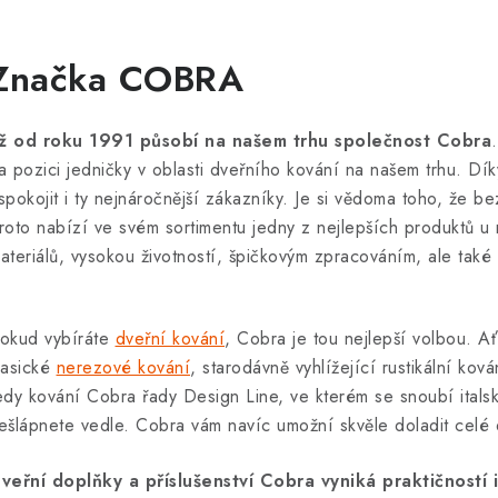
Značka COBRA
iž od roku 1991 působí na našem trhu společnost Cobra
a pozici jedničky v oblasti dveřního kování na našem trhu. Dík
spokojit i ty nejnáročnější zákazníky. Je si vědoma toho, že bez
roto nabízí ve svém sortimentu jedny z nejlepších produktů u 
ateriálů, vysokou životností, špičkovým zpracováním, ale ta
okud vybíráte
dveřní kování
, Cobra je tou nejlepší volbou. A
lasické
nerezové kování
, starodávně vyhlížející rustikální k
edy kování Cobra řady Design Line, ve kterém se snoubí itals
ešlápnete vedle. Cobra vám navíc umožní skvěle doladit celé 
veřní doplňky a příslušenství Cobra vyniká praktičností