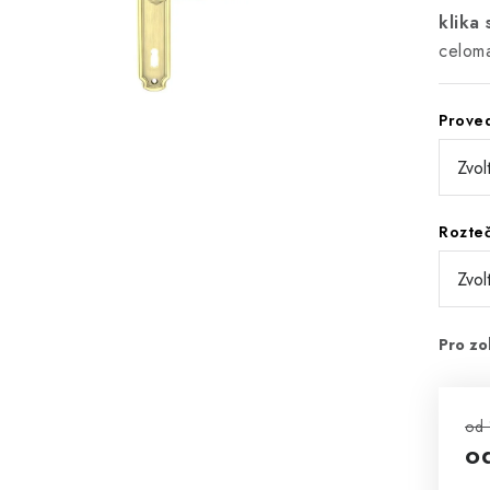
klika
celoma
Prove
Rozte
od 
o
Mě