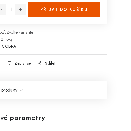
PŘIDAT DO KOŠÍKU
ží:
Zvolte variantu
2 roky
:
COBRA
k
Zeptat se
Sdílet
í produkty
vé parametry