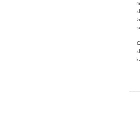
m
s
ž
s
C
s
k