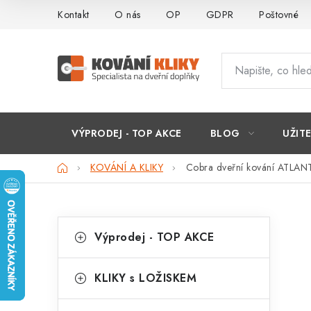
Přejít
Kontakt
O nás
OP
GDPR
Poštovné
na
obsah
VÝPRODEJ - TOP AKCE
BLOG
UŽIT
Domů
KOVÁNÍ A KLIKY
Cobra dveřní kování ATLAN
P
K
Přeskočit
Výprodej - TOP AKCE
kategorie
a
o
t
s
KLIKY s LOŽISKEM
e
t