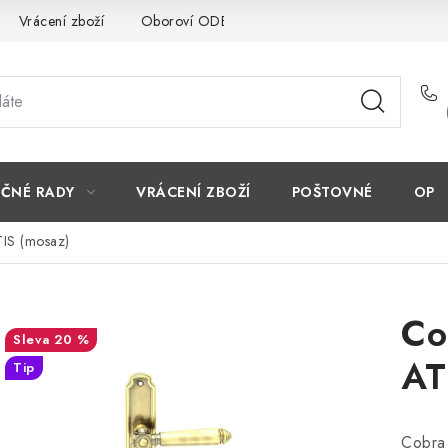
Vrácení zboží
Oboroví ODBORNÍCI
Doporučujeme
EČNÉ RADY
VRÁCENÍ ZBOŽÍ
POŠTOVNÉ
OP
TIS (mosaz)
Co
20 %
AT
Tip
Cobra