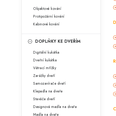
Objektové kování
Protipožární kování
D
Kabinové kování
DOPLŇKY KE DVEŘÍM
Digitální kukátka
Dveřní kukátka
R
Větrací mřížky
Zarážky dveří
Samozavírače dveří
Klepadla na dveře
Stavěče dveří
Designová madla na dveře
C
Madla na dveře