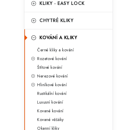
g
KLIKY - EASY LOCK
r
o
a
r
CHYTRÉ KLIKY
n
i
KOVÁNÍ A KLIKY
e
n
Černé kliky a kování
í
Rozetové kování
p
Štítové kování
a
Nerezové kování
n
Hliníkové kování
Rustikální kování
e
Luxusní kování
l
Kované kování
Kované věšáky
Okenní kliky