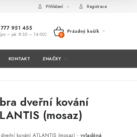
Přihlášení
Registrace
777 951 455
Prázdný košík
(po – pá: 8:30 – 14:00)
NÁKUPNÍ
KOŠÍK
KONTAKT
ZNAČKY
bra dveřní kování
LANTIS (mosaz)
 dveřní kování ATLANTIS (mosaz) -
vyladěná