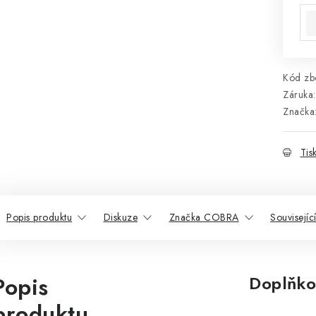
Kód zbo
Záruka
:
Značka
Tis
Popis produktu
Diskuze
Značka COBRA
Souvisejíc
Popis
Doplňko
produktu