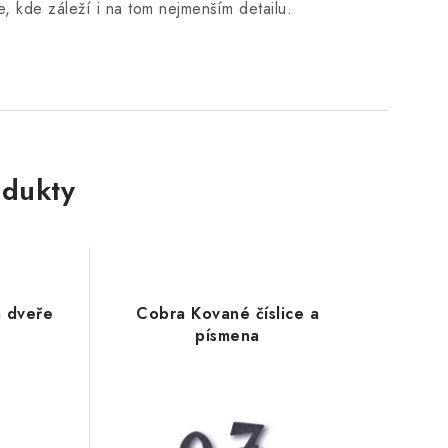
, kde záleží i na tom nejmenším detailu.
dukty
a dveře
Cobra Kované číslice a
písmena