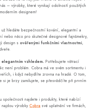
nás – výrobky, které vynikají odolností použitých
ké moderním designem!
ť už hledáte bezpečnostní kování, elegantní a
ování nebo něco pro skutečné designové fajnšmekry,
ký design s
ověřenými funkčními vlastnostmi
,
dveře.
 i elegantním vzhledem.
Potřebujete větrací
ic není problém. Cobra má ve svém sortimentu i
dveřích, i když nebydlíte zrovna na hradě. O tom,
 si je brzy zamilujete, se přesvědčíte při prvním
tu společnosti najdete i produkty, které nabízí
í najdou výrobky
Cobra
své uplatnění ve firmách,