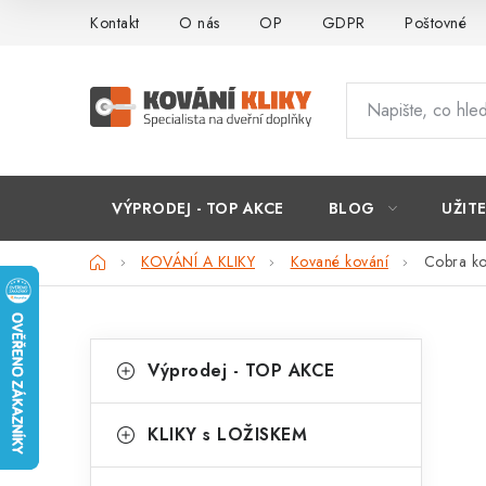
Přejít
Kontakt
O nás
OP
GDPR
Poštovné
na
obsah
VÝPRODEJ - TOP AKCE
BLOG
UŽIT
Domů
KOVÁNÍ A KLIKY
Kované kování
Cobra ko
P
K
Přeskočit
Výprodej - TOP AKCE
kategorie
a
o
t
s
KLIKY s LOŽISKEM
e
t