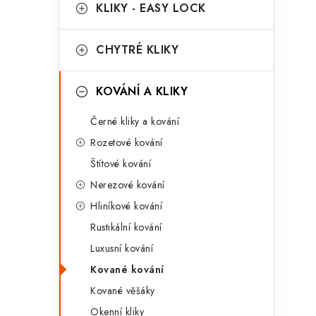
g
KLIKY - EASY LOCK
r
o
a
r
CHYTRÉ KLIKY
n
i
KOVÁNÍ A KLIKY
e
n
Černé kliky a kování
í
Rozetové kování
p
Štítové kování
a
Nerezové kování
n
Hliníkové kování
Rustikální kování
e
Luxusní kování
l
Kované kování
Kované věšáky
Okenní kliky