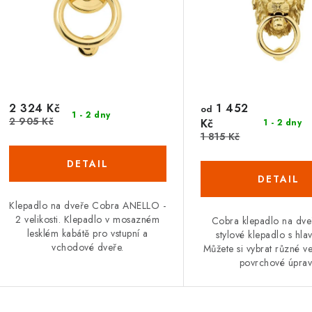
2 324 Kč
1 452
od
1 - 2 dny
2 905 Kč
Kč
1 - 2 dny
1 815 Kč
Klepadlo na dveře Cobra ANELLO -
2 velikosti. Klepadlo v mosazném
Cobra klepadlo na dve
lesklém kabátě pro vstupní a
stylové klepadlo s hla
vchodové dveře.
Můžete si vybrat různé ve
povrchové úprav