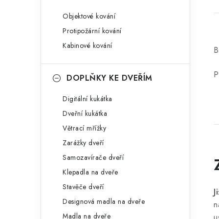
Objektové kování
Protipožární kování
Kabinové kování
B
P
DOPLŇKY KE DVEŘÍM
Digitální kukátka
Dveřní kukátka
Větrací mřížky
Zarážky dveří
Samozavírače dveří
Klepadla na dveře
Stavěče dveří
J
Designová madla na dveře
n
Madla na dveře
u