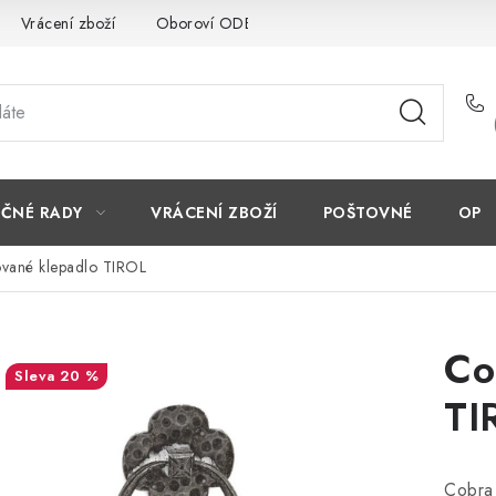
Vrácení zboží
Oboroví ODBORNÍCI
Doporučujeme
EČNÉ RADY
VRÁCENÍ ZBOŽÍ
POŠTOVNÉ
OP
vané klepadlo TIROL
Co
20 %
TI
Cobra