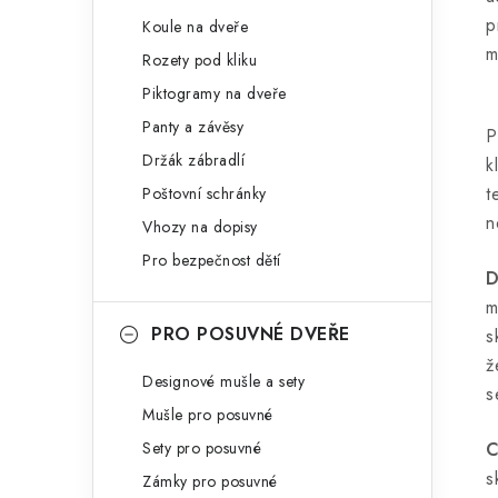
p
Koule na dveře
m
Rozety pod kliku
Piktogramy na dveře
Panty a závěsy
P
Držák zábradlí
k
t
Poštovní schránky
n
Vhozy na dopisy
Pro bezpečnost dětí
D
m
PRO POSUVNÉ DVEŘE
s
ž
Designové mušle a sety
s
Mušle pro posuvné
Sety pro posuvné
C
s
Zámky pro posuvné