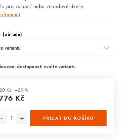
lo pro vstupní nebo vchodové dveře.
informací
 (obruče)
20 Kč
–20 %
 776 Kč
rná cena:
PŘIDAT DO KOŠÍKU