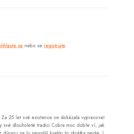
přihlaste se
nebo se
registrujte
.
. Za 25 let své existence se dokázala vypracovat
y své dlouholeté tradici Cobra moc dobře ví, jak
 důrazu na tu nejvyšší kvalitu to zkrátka nejde. I