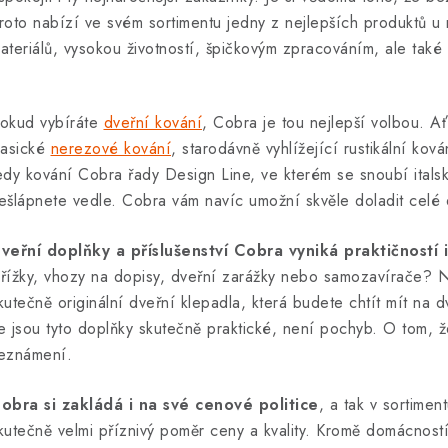
roto nabízí ve svém sortimentu jedny z nejlepších produktů u 
ateriálů, vysokou životností, špičkovým zpracováním, ale ta
okud vybíráte
dveřní kování
, Cobra je tou nejlepší volbou. A
lasické
nerezové kování
, starodávně vyhlížející rustikální k
edy kování Cobra řady Design Line, ve kterém se snoubí itals
ešlápnete vedle. Cobra vám navíc umožní skvěle doladit celé 
veřní doplňky a příslušenství Cobra vyniká praktičností
řížky, vhozy na dopisy, dveřní zarážky nebo samozavírače? N
kutečně originální dveřní klepadla, která budete chtít mít na 
e jsou tyto doplňky skutečně praktické, není pochyb. O tom, že
eznámení.
obra si zakládá i na své cenové politice
, a tak v sortimen
kutečně velmi příznivý poměr ceny a kvality. Kromě domácnost