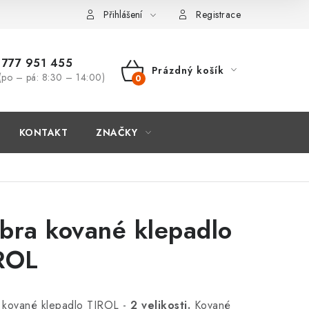
Přihlášení
Registrace
777 951 455
Prázdný košík
(po – pá: 8:30 – 14:00)
NÁKUPNÍ
KOŠÍK
KONTAKT
ZNAČKY
bra kované klepadlo
ROL
 kované klepadlo TIROL -
2 velikosti.
Kované