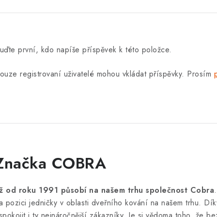
uďte první, kdo napíše příspěvek k této položce.
ouze registrovaní uživatelé mohou vkládat příspěvky. Prosím
Značka COBRA
iž od roku 1991 působí na našem trhu společnost Cobra
a pozici jedničky v oblasti dveřního kování na našem trhu. Dík
spokojit i ty nejnáročnější zákazníky. Je si vědoma toho, že bez