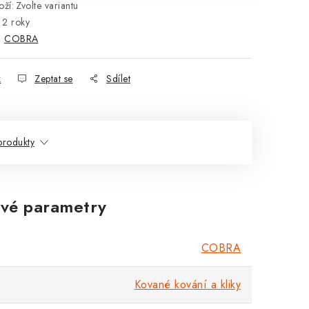
ží:
Zvolte variantu
2 roky
:
COBRA
k
Zeptat se
Sdílet
rodukty
vé parametry
COBRA
Kované kování a kliky