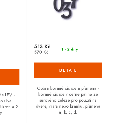
513 Kč
1 - 2 dny
570 Kč
Cobra kované číslice a písmena -
kované číslice v černé patině ze
ře LEV -
surového železe pro použití na
vou lva.
dveře, vrata nebo branku, písmena
likosti a 2
a, b, c, d.
y.