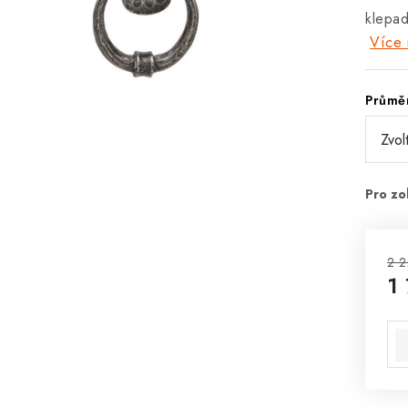
klepad
Více 
Průměr
2 2
1
Mě