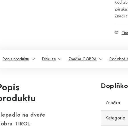
Kód zbo
Záruka
:
Značka
Tis
Popis produktu
Diskuze
Značka COBRA
Podobné p
Popis
Doplňko
produktu
Značka
lepadlo na dveře
Kategorie
obra TIROL