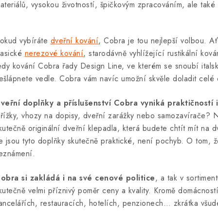
ateriálů, vysokou životností, špičkovým zpracováním, ale ta
okud vybíráte
dveřní kování
, Cobra je tou nejlepší volbou. A
lasické
nerezové kování
, starodávně vyhlížející rustikální k
edy kování Cobra řady Design Line, ve kterém se snoubí itals
ešlápnete vedle. Cobra vám navíc umožní skvěle doladit celé 
veřní doplňky a příslušenství Cobra vyniká praktičností
řížky, vhozy na dopisy, dveřní zarážky nebo samozavírače? N
kutečně originální dveřní klepadla, která budete chtít mít na 
e jsou tyto doplňky skutečně praktické, není pochyb. O tom, že
eznámení.
obra si zakládá i na své cenové politice
, a tak v sortimen
kutečně velmi příznivý poměr ceny a kvality. Kromě domácnost
ancelářích, restauracích, hotelích, penzionech… zkrátka všude