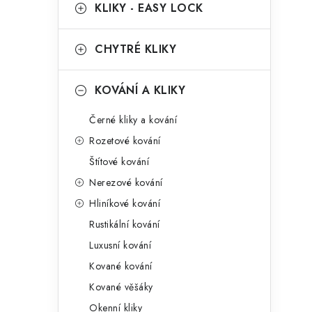
g
KLIKY - EASY LOCK
r
o
a
r
CHYTRÉ KLIKY
n
i
KOVÁNÍ A KLIKY
e
n
Černé kliky a kování
í
Rozetové kování
p
Štítové kování
a
Nerezové kování
n
Hliníkové kování
Rustikální kování
e
Luxusní kování
l
Kované kování
Kované věšáky
Okenní kliky