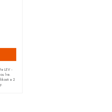
ře LEV -
vou lva.
likosti a 2
y.