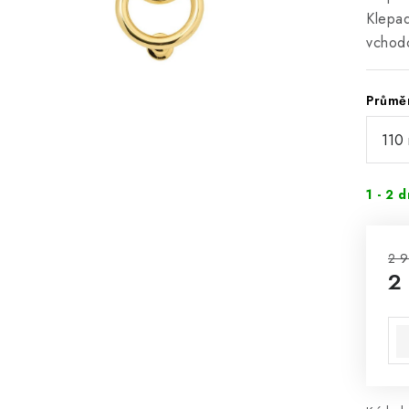
Klepad
vchod
Průměr
1 - 2 
2 9
2
Mě