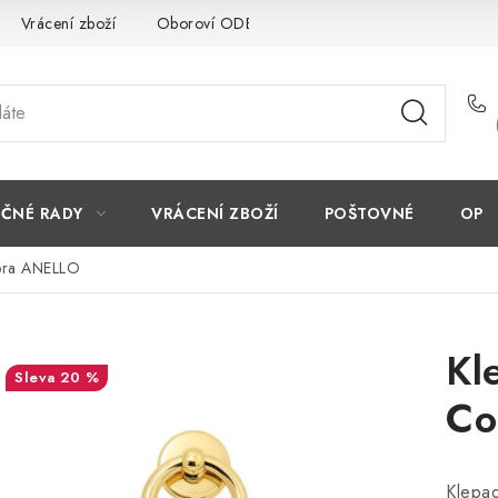
Vrácení zboží
Oboroví ODBORNÍCI
Doporučujeme
EČNÉ RADY
VRÁCENÍ ZBOŽÍ
POŠTOVNÉ
OP
bra ANELLO
Kl
20 %
Co
Klepa