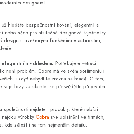
ké moderním designem!
ť už hledáte bezpečnostní kování, elegantní a
ování nebo něco pro skutečné designové fajnšmekry,
ký design s
ověřenými funkčními vlastnostmi
,
dveře.
 i elegantním vzhledem.
Potřebujete větrací
ic není problém. Cobra má ve svém sortimentu i
dveřích, i když nebydlíte zrovna na hradě. O tom,
 si je brzy zamilujete, se přesvědčíte při prvním
tu společnosti najdete i produkty, které nabízí
í najdou výrobky
Cobra
své uplatnění ve firmách,
, kde záleží i na tom nejmenším detailu.