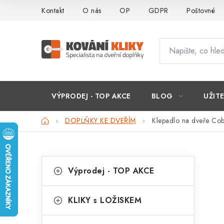
Přejít
Kontakt
O nás
OP
GDPR
Poštovné
na
obsah
VÝPRODEJ - TOP AKCE
BLOG
UŽIT
Domů
DOPLŇKY KE DVEŘÍM
Klepadlo na dveře Co
P
K
Přeskočit
Výprodej - TOP AKCE
kategorie
a
o
t
s
KLIKY s LOŽISKEM
e
t