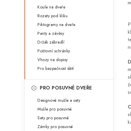
m
Koule na dveře
Rozety pod kliku
P
Piktogramy na dveře
k
Panty a závěsy
t
Držák zábradlí
n
Poštovní schránky
Vhozy na dopisy
D
Pro bezpečnost dětí
m
s
ž
PRO POSUVNÉ DVEŘE
s
Designové mušle a sety
C
Mušle pro posuvné
s
Sety pro posuvné
k
Zámky pro posuvné