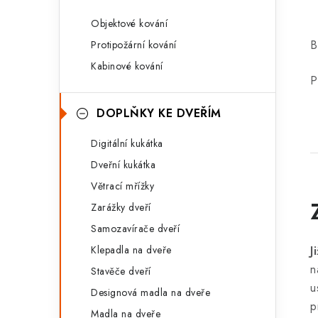
Objektové kování
B
Protipožární kování
Kabinové kování
P
DOPLŇKY KE DVEŘÍM
Digitální kukátka
Dveřní kukátka
Větrací mřížky
Zarážky dveří
Samozavírače dveří
Klepadla na dveře
J
n
Stavěče dveří
u
Designová madla na dveře
p
Madla na dveře