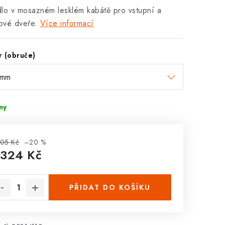
lo v mosazném lesklém kabátě pro vstupní a
ové dveře.
Více informací
 (obruče)
dny
05 Kč
–20 %
 324 Kč
rná cena:
PŘIDAT DO KOŠÍKU