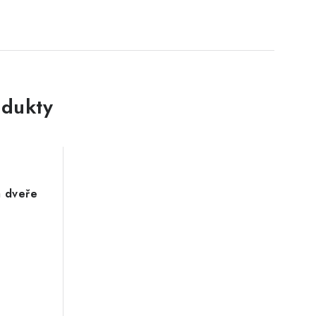
dukty
a dveře