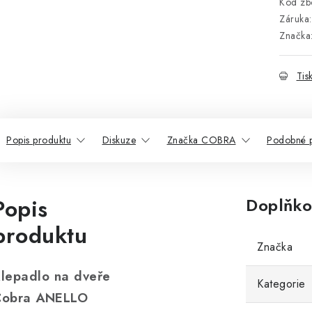
Kód zbo
Záruka
:
Značka
Tis
Popis produktu
Diskuze
Značka COBRA
Podobné p
Popis
Doplňko
produktu
Značka
lepadlo na dveře
Kategorie
Cobra ANELLO