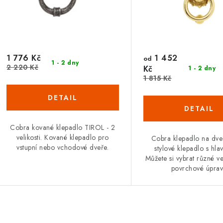
1 776 Kč
1 452
od
1 - 2 dny
2 220 Kč
Kč
1 - 2 dny
1 815 Kč
Cobra kované klepadlo TIROL - 2
velikosti. Kované klepadlo pro
Cobra klepadlo na dve
vstupní nebo vchodové dveře.
stylové klepadlo s hla
Můžete si vybrat různé ve
povrchové úprav