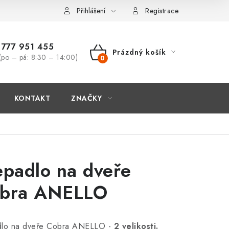
Přihlášení
Registrace
777 951 455
Prázdný košík
(po – pá: 8:30 – 14:00)
NÁKUPNÍ
KOŠÍK
KONTAKT
ZNAČKY
epadlo na dveře
bra ANELLO
dlo na dveře Cobra ANELLO -
2 velikosti.