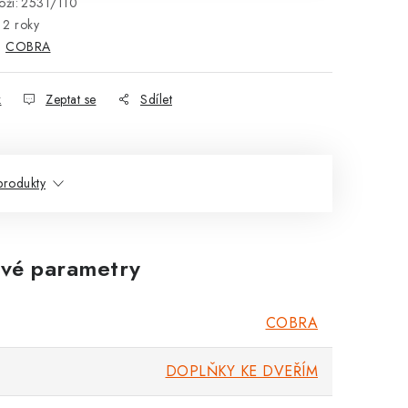
ží:
2531/110
2 roky
:
COBRA
k
Zeptat se
Sdílet
rodukty
vé parametry
COBRA
DOPLŇKY KE DVEŘÍM