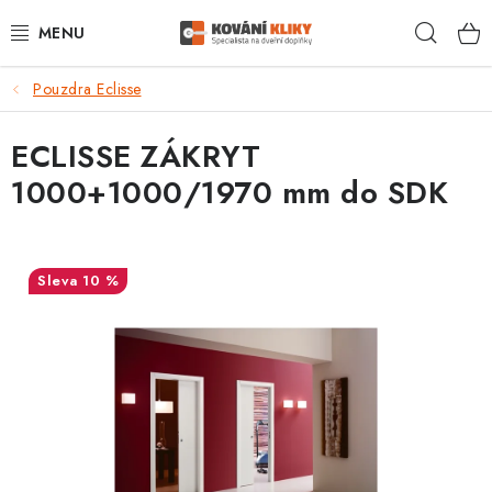
Přejít
Hleda
na
obsah
Pouzdra Eclisse
VÝPRODEJ - TOP AKCE
ECLISSE ZÁKRYT
BLOG
1000+1000/1970 mm do SDK
UŽITEČNÉ RADY
VRÁCENÍ ZBOŽÍ
10 %
POŠTOVNÉ
OP
KONTAKT