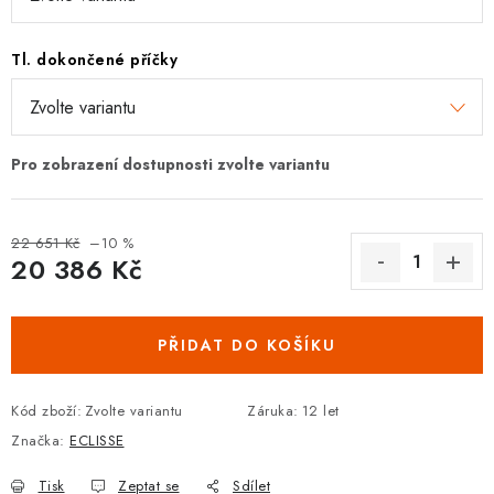
DOPLŇKY KE DVEŘÍM
Tl. dokončené příčky
PRO POSUVNÉ DVEŘE
STAVEBNÍ POUZDRA
POKLADNIČKY NA ZÁMEK
22 651 Kč
–10 %
SCHRÁNKY NA KLÍČE
20 386 Kč
Měrná cena:
TREZORY
PŘIDAT DO KOŠÍKU
ZNAČKY
Kód zboží:
Zvolte variantu
Záruka
:
12 let
Kontakt
O nás
OP
GDPR
Poštovné
Vrácení zboží
Značka:
ECLISSE
Oboroví ODBORNÍCI
Doporučujeme
Tisk
Zeptat se
Sdílet