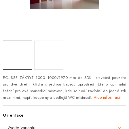
KLIKY S LOŽISKEM
KLIKY - EASY LOCK
CHYTRÉ KLIKY
KOVÁNÍ A KLIKY
BEZPEČNOSTNÍ KOVÁNÍ
CYLINDRICKÉ VLOŽKY
ECLISSE ZÁKRYT 1000+1000/1970 mm do SDK - stavební pouzdro
pro dvě dveřní křídla s jednou kapsou uprostřed. Jde o optimální
VISACÍ ZÁMKY
řešení pro dvě sousedící místnosti, kde se hodí zavírání do jedné zdi
Více informací
mezi nimi, např. koupelny a vedlejší WC místností.
ZÁMKY, PETLICE A ZÁVORY
Orientace
SPECIÁLNÍ KOVÁNÍ