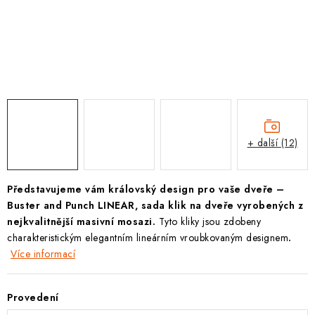
KLIKY S LOŽISKEM
KLIKY - EASY LOCK
CHYTRÉ KLIKY
KOVÁNÍ A KLIKY
+ další (12)
BEZPEČNOSTNÍ KOVÁNÍ
CYLINDRICKÉ VLOŽKY
Představujeme vám královský design pro vaše dveře –
Buster and Punch LINEAR, sada klik na dveře vyrobených z
VISACÍ ZÁMKY
nejkvalitnější masivní mosazi.
Tyto kliky jsou zdobeny
charakteristickým elegantním lineárním vroubkovaným designem
.
Více informací
ZÁMKY, PETLICE A ZÁVORY
SPECIÁLNÍ KOVÁNÍ
Provedení