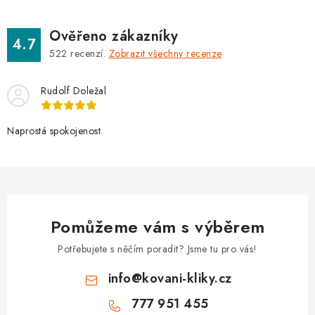
Ověřeno zákazníky
4.7
522
recenzí.
Zobrazit všechny recenze
Rudolf Doležal
Naprostá spokojenost.
Pomůžeme vám s výběrem
Potřebujete s něčím poradit? Jsme tu pro vás!
info
@
kovani-kliky.cz
777 951 455