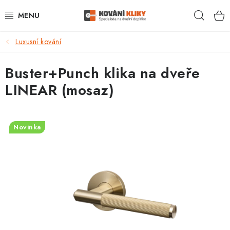
Přejít
Hleda
na
obsah
Luxusní kování
VÝPRODEJ - TOP AKCE
Buster+Punch klika na dveře
BLOG
LINEAR (mosaz)
UŽITEČNÉ RADY
VRÁCENÍ ZBOŽÍ
Novinka
POŠTOVNÉ
OP
KONTAKT