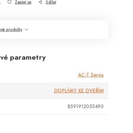
k
Zeptat se
Sdílet
né produkty
vé parametry
AC-T Servis
DOPLŇKY KE DVEŘÍM
8591912055490