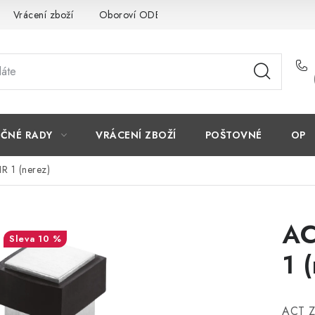
Vrácení zboží
Oboroví ODBORNÍCI
Doporučujeme
EČNÉ RADY
VRÁCENÍ ZBOŽÍ
POŠTOVNÉ
OP
 1 (nerez)
AC
10 %
1 
ACT Z