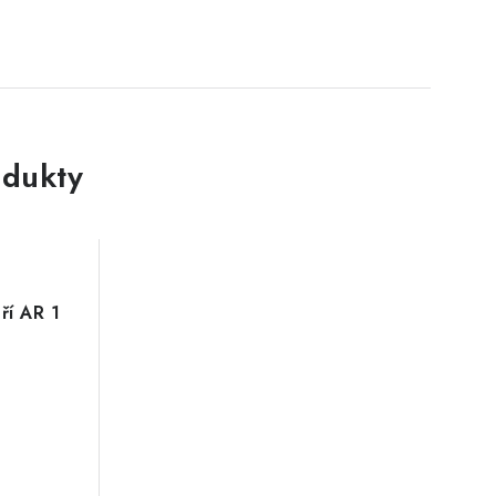
dukty
í AR 1