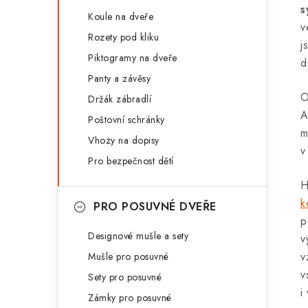
s
Koule na dveře
v
Rozety pod kliku
j
Piktogramy na dveře
d
Panty a závěsy
O
Držák zábradlí
A
Poštovní schránky
m
Vhozy na dopisy
v
Pro bezpečnost dětí
H
k
PRO POSUVNÉ DVEŘE
p
Designové mušle a sety
v
v
Mušle pro posuvné
v
Sety pro posuvné
i
Zámky pro posuvné