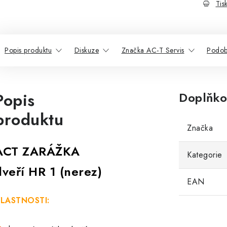
Tis
Popis produktu
Diskuze
Značka AC-T Servis
Podob
Popis
Doplňko
produktu
Značka
ACT ZARÁŽKA
Kategorie
dveří HR 1 (nerez)
EAN
LASTNOSTI: