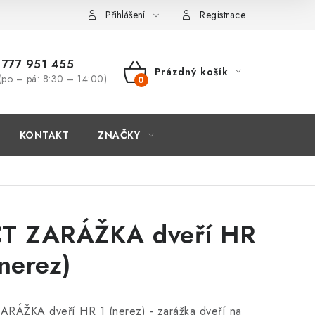
Přihlášení
Registrace
777 951 455
Prázdný košík
(po – pá: 8:30 – 14:00)
NÁKUPNÍ
KOŠÍK
KONTAKT
ZNAČKY
T ZARÁŽKA dveří HR
(nerez)
ARÁŽKA dveří HR 1 (nerez) - zarážka dveří na