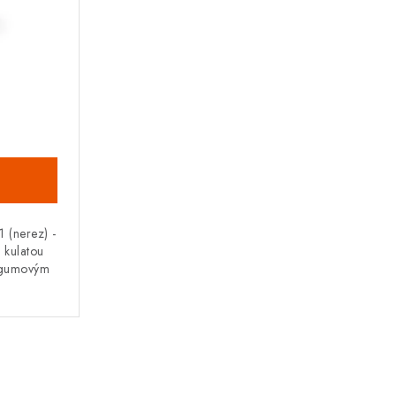
 (nerez) -
s kulatou
m gumovým