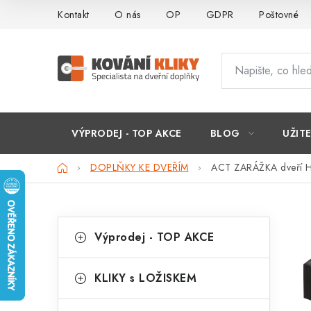
Přejít
Kontakt
O nás
OP
GDPR
Poštovné
na
obsah
VÝPRODEJ - TOP AKCE
BLOG
UŽIT
Domů
DOPLŇKY KE DVEŘÍM
ACT ZARÁŽKA dveří HR
P
K
Přeskočit
Výprodej - TOP AKCE
kategorie
a
o
t
s
KLIKY s LOŽISKEM
e
t