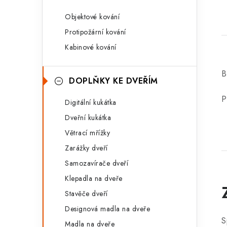
Objektové kování
Protipožární kování
Kabinové kování
B
DOPLŇKY KE DVEŘÍM
P
Digitální kukátka
Dveřní kukátka
Větrací mřížky
Zarážky dveří
Samozavírače dveří
Klepadla na dveře
Stavěče dveří
Designová madla na dveře
S
Madla na dveře