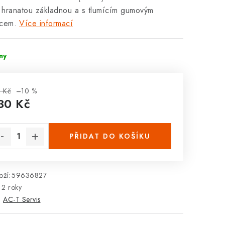
s hranatou základnou a s tlumícím gumovým
ncem.
Více informací
dny
 Kč
–10 %
30 Kč
rná cena:
PŘIDAT DO KOŠÍKU
ží:
59636827
2 roky
:
AC-T Servis