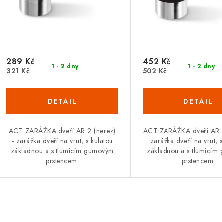
289 Kč
452 Kč
1 - 2 dny
1 - 2 dny
321 Kč
502 Kč
ACT ZARÁŽKA dveří AR 2 (nerez)
ACT ZARÁŽKA dveří AR 1
- zarážka dveří na vrut, s kulatou
zarážka dveří na vrut, 
základnou a s tlumícím gumovým
základnou a s tlumící
prstencem.
prstencem.