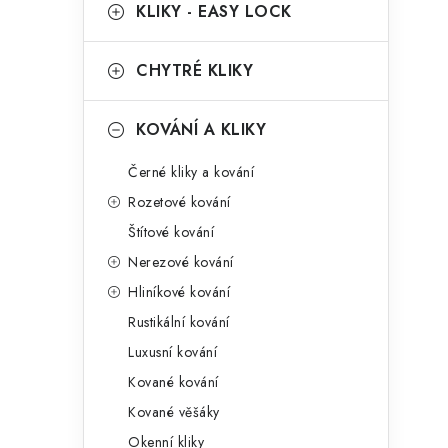
g
KLIKY - EASY LOCK
r
o
a
r
CHYTRÉ KLIKY
n
i
KOVÁNÍ A KLIKY
e
n
Černé kliky a kování
í
Rozetové kování
p
Štítové kování
a
Nerezové kování
n
Hliníkové kování
Rustikální kování
e
Luxusní kování
l
Kované kování
Kované věšáky
Okenní kliky