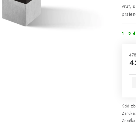
vrut, 
prste
1 - 2 
478
4
Mě
Kód zbo
Záruka
:
Značka