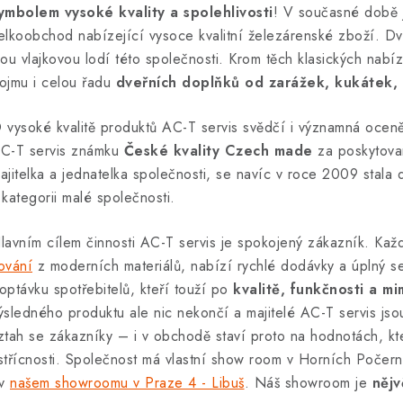
ymbolem vysoké kvality a spolehlivosti
! V současné době 
elkoobchod nabízející vysoce kvalitní železárenské zboží. Dve
sou vlajkovou lodí této společnosti. Krom těch klasických nab
ojmu i celou řadu
dveřních doplňků od zarážek, kukátek, 
 vysoké kvalitě produktů AC-T servis svědčí i významná oce
C-T servis známku
České kvality Czech made
za poskytovan
ajitelka a jednatelka společnosti, se navíc v roce 2009 stala
 kategorii malé společnosti.
lavním cílem činnosti AC-T servis je spokojený zákazník. Kaž
ování
z moderních materiálů, nabízí rychlé dodávky a úplný se
optávku spotřebitelů, kteří touží po
kvalitě, funkčnosti a 
ýsledného produktu ale nic nekončí a majitelé AC-T servis jso
ztah se zákazníky – i v obchodě staví proto na hodnotách, kter
střícnosti. Společnost má vlastní show room v Horních Počern
 v
našem showroomu v Praze 4 - Libuš
. Náš showroom je
nějv