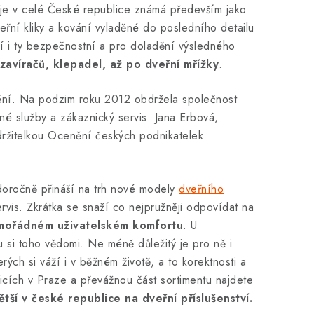
je v celé České republice známá především jako
řní kliky a kování vyladěné do posledního detailu
ízí i ty bezpečnostní a pro doladění výsledného
zavíračů, klepadel, až po dveřní mřížky
.
nění. Na podzim roku 2012 obdržela společnost
é služby a zákaznický servis. Jana Erbová,
 držitelkou Ocenění českých podnikatelek
doročně přináší na trh nové modely
dveřního
rvis. Zkrátka se snaží co nejpružněji odpovídat na
mimořádném uživatelském komfortu
. U
u si toho vědomi. Ne méně důležitý je pro ně i
ých si váží i v běžném životě, a to korektnosti a
icích v Praze a převážnou část sortimentu najdete
ětší v české republice na dveřní příslušenství.