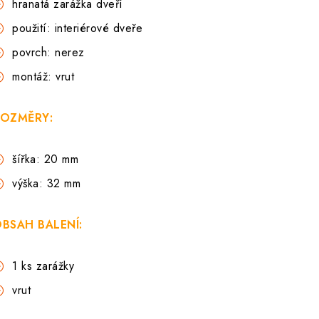
hranatá zarážka dveří
použití: interiérové dveře
povrch: nerez
montáž: vrut
OZMĚRY:
šířka: 20 mm
výška: 32 mm
BSAH BALENÍ:
1 ks zarážky
vrut