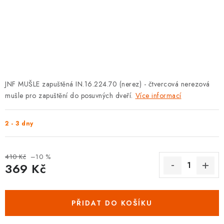
KLIKY S LOŽISKEM
KLIKY - EASY LOCK
CHYTRÉ KLIKY
KOVÁNÍ A KLIKY
JNF MUŠLE zapuštěná IN.16.224.70 (nerez) - čtvercová nerezová
mušle pro zapuštění do posuvných dveří.
Více informací
BEZPEČNOSTNÍ KOVÁNÍ
2 - 3 dny
CYLINDRICKÉ VLOŽKY
VISACÍ ZÁMKY
410 Kč
–10 %
369 Kč
Měrná cena:
ZÁMKY, PETLICE A ZÁVORY
PŘIDAT DO KOŠÍKU
SPECIÁLNÍ KOVÁNÍ