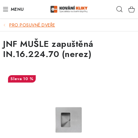
Přejít
Hleda
na
obsah
PRO POSUVNÉ DVEŘE
VÝPRODEJ - TOP AKCE
JNF MUŠLE zapuštěná
BLOG
IN.16.224.70 (nerez)
UŽITEČNÉ RADY
VRÁCENÍ ZBOŽÍ
10 %
POŠTOVNÉ
OP
KONTAKT