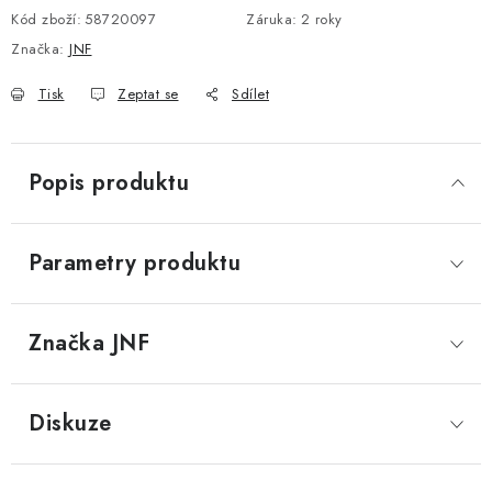
Kód zboží:
58720097
Záruka
:
2 roky
DOPLŇKY KE DVEŘÍM
Značka:
JNF
PRO POSUVNÉ DVEŘE
Tisk
Zeptat se
Sdílet
STAVEBNÍ POUZDRA
Popis produktu
POKLADNIČKY NA ZÁMEK
SCHRÁNKY NA KLÍČE
Parametry produktu
TREZORY
Značka
 JNF
ZNAČKY
Diskuze
Kontakt
O nás
OP
GDPR
Poštovné
Vrácení zboží
Oboroví ODBORNÍCI
Doporučujeme