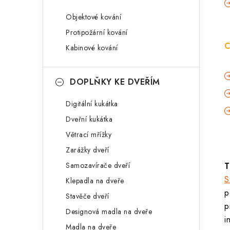
Objektové kování
Protipožární kování
C
Kabinové kování
DOPLŇKY KE DVEŘÍM
Digitální kukátka
Dveřní kukátka
Větrací mřížky
Zarážky dveří
Samozavírače dveří
T
S
Klepadla na dveře
p
Stavěče dveří
p
Designová madla na dveře
i
Madla na dveře