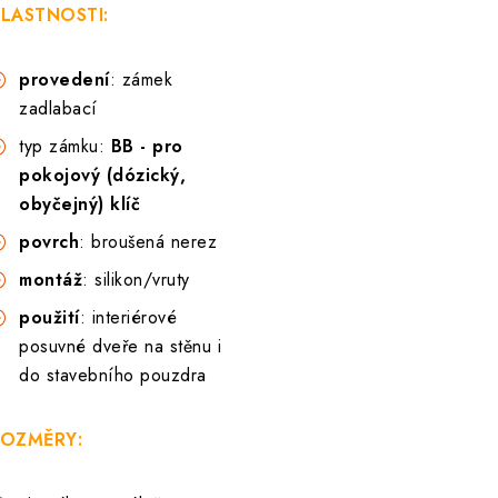
LASTNOSTI:
provedení
: zámek
zadlabací
typ zámku:
BB - pro
pokojový (dózický,
obyčejný) klíč
povrch
: broušená nerez
montáž
: silikon/vruty
použití
: interiérové
posuvné dveře na stěnu i
do stavebního pouzdra
OZMĚRY: