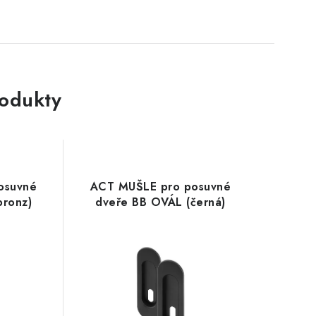
rodukty
osuvné
ACT MUŠLE pro posuvné
bronz)
dveře BB OVÁL (černá)