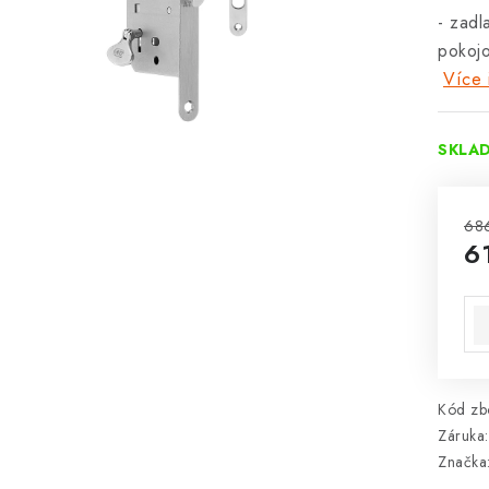
- zadl
pokojo
Více 
SKLA
68
6
Mě
Kód zbo
Záruka
:
Značka