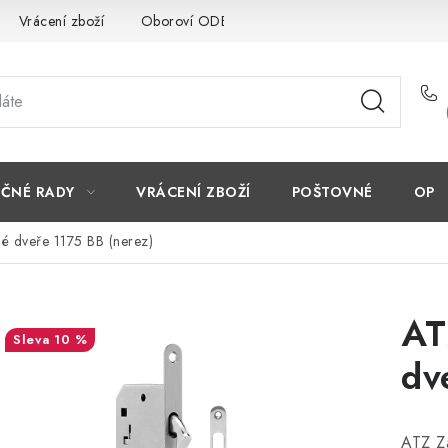
Vrácení zboží
Oboroví ODBORNÍCI
Doporučujeme
EČNÉ RADY
VRÁCENÍ ZBOŽÍ
POŠTOVNÉ
OP
é dveře 1175 BB (nerez)
AT
10 %
dv
ATZ Z