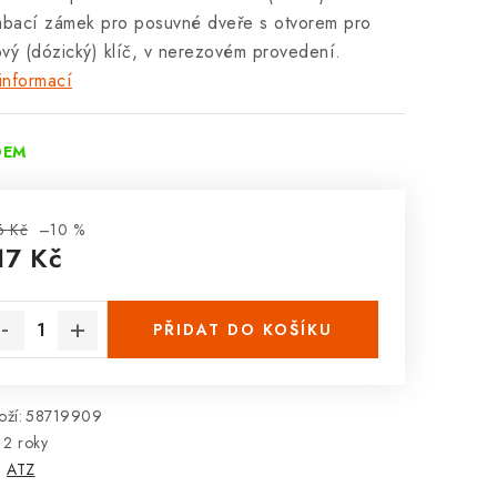
abací zámek pro posuvné dveře s otvorem pro
vý (dózický) klíč, v nerezovém provedení.
informací
DEM
6 Kč
–10 %
17 Kč
rná cena:
PŘIDAT DO KOŠÍKU
ží:
58719909
2 roky
:
ATZ