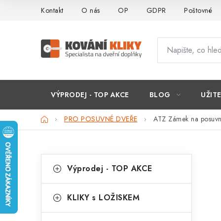
Přejít
Kontakt
O nás
OP
GDPR
Poštovné
na
obsah
VÝPRODEJ - TOP AKCE
BLOG
UŽIT
Domů
PRO POSUVNÉ DVEŘE
ATZ Zámek na posuvn
P
K
Přeskočit
Výprodej - TOP AKCE
kategorie
a
o
t
s
KLIKY s LOŽISKEM
e
t