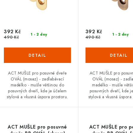
392 Kč
392 Kč
1 - 2 dny
1 - 2 dny
490 Kč
490 Kč
ACT MUŠLE pro posuvné dveře
ACT MUŠLE pro posuv
OVÁL (mosaz) - zadlabávací
OVÁL (mosaz) - zadl
madélko - mušle většinou do
madélko - mušle větš
posuvných dveří, kde je účelem
posuvných dveří, kde j
stylová a vkusná úspora prostoru.
stylová a vkusná úspora 
ACT MUŠLE pro posuvné
ACT MUŠLE pro p