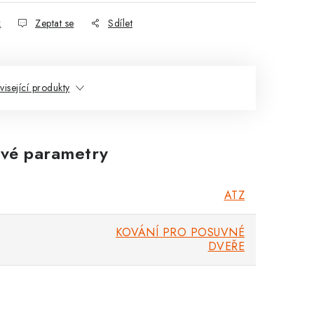
k
Zeptat se
Sdílet
visející produkty
vé parametry
ATZ
KOVÁNÍ PRO POSUVNÉ
DVEŘE