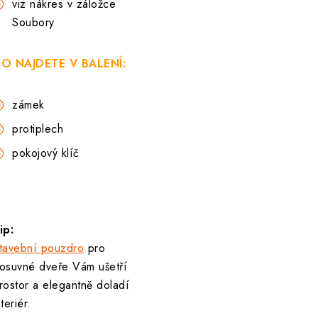
viz nákres v záložce
Soubory
O NAJDETE V BALENÍ:
zámek
protiplech
pokojový klíč
ip:
tavební pouzdro
pro
osuvné dveře Vám ušetří
rostor a elegantně doladí
nteriér.