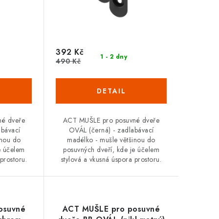
392 Kč
1 - 2 dny
490 Kč
né dveře
ACT MUŠLE pro posuvné dveře
abávací
OVÁL (černá) - zadlabávací
inou do
madélko - mušle většinou do
e účelem
posuvných dveří, kde je účelem
prostoru.
stylová a vkusná úspora prostoru.
osuvné
ACT MUŠLE pro posuvné