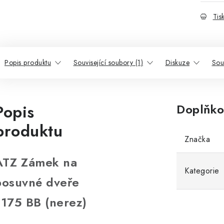
Tis
Popis produktu
Související soubory (1)
Diskuze
Sou
Popis
Doplňko
produktu
Značka
ATZ Zámek na
Kategorie
posuvné dveře
1175 BB (nerez)