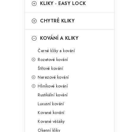
g
KLIKY - EASY LOCK
r
o
a
r
CHYTRÉ KLIKY
n
i
KOVÁNÍ A KLIKY
e
n
Černé kliky a kování
í
Rozetové kování
p
Štítové kování
a
Nerezové kování
n
Hliníkové kování
Rustikální kování
e
Luxusní kování
l
Kované kování
Kované věšáky
Okenní kliky