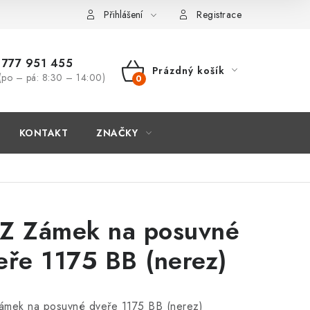
Přihlášení
Registrace
777 951 455
Prázdný košík
(po – pá: 8:30 – 14:00)
NÁKUPNÍ
KOŠÍK
KONTAKT
ZNAČKY
Z Zámek na posuvné
eře 1175 BB (nerez)
ámek na posuvné dveře 1175 BB (nerez)