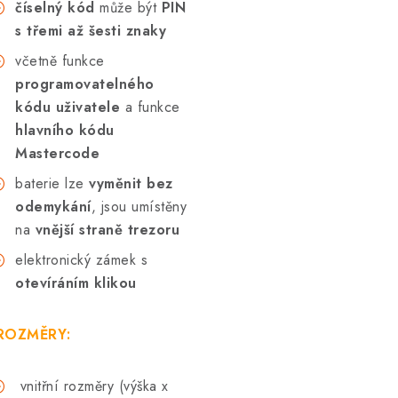
číselný kód
může být
PIN
s třemi až šesti znaky
včetně funkce
programovatelného
kódu uživatele
a funkce
hlavního kódu
Mastercode
baterie lze
vyměnit bez
odemykání
, jsou umístěny
na
vnější straně trezoru
elektronický zámek s
otevíráním klikou
ROZMĚRY:
vnitřní rozměry (výška x