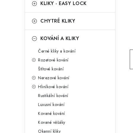
g
KLIKY - EASY LOCK
r
o
a
r
CHYTRÉ KLIKY
n
i
KOVÁNÍ A KLIKY
e
n
Černé kliky a kování
í
Rozetové kování
p
Štítové kování
a
Nerezové kování
n
Hliníkové kování
Rustikální kování
e
Luxusní kování
l
Kované kování
Kované věšáky
Okenní kliky