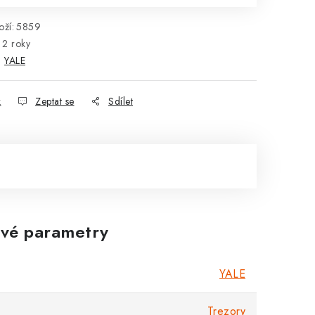
ží:
5859
2 roky
:
YALE
k
Zeptat se
Sdílet
vé parametry
YALE
Trezory