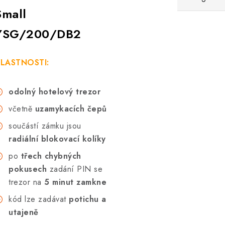
Small
YSG/200/DB2
LASTNOSTI:
odolný hotelový trezor
včetně
uzamykacích čepů
součástí zámku jsou
radiální blokovací kolíky
po
třech chybných
pokusech
zadání PIN se
trezor na
5 minut zamkne
kód lze zadávat
potichu a
utajeně