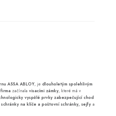
rnu ASSA ABLOY
, je
dlouholetým spolehlivým
firma
začínala
visacími zámky
, které má v
chnologicky vyspělé prvky
zabezpečující chod
 schránky na klíče a poštovní schránky, sejfy
a