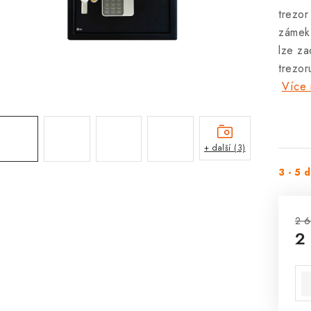
trezor
zámek 
lze za
trezor
Více 
+ další (3)
3 - 5 
2 6
2
Mě