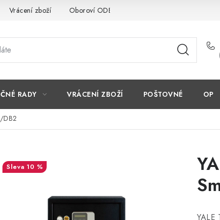
Vrácení zboží
Oboroví ODBORNÍCI
Doporučujeme
EČNÉ RADY
VRÁCENÍ ZBOŽÍ
POŠTOVNÉ
OP
0/DB2
YA
10 %
Sm
YALE 