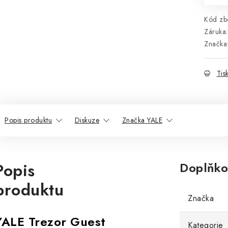
Kód zbo
Záruka
:
Značka
Tis
Popis produktu
Diskuze
Značka YALE
Popis
Doplňko
produktu
Značka
YALE Trezor Guest
Kategorie