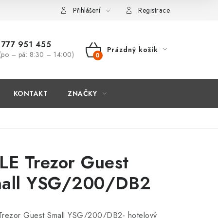
Přihlášení
Registrace
777 951 455
Prázdný košík
(po – pá: 8:30 – 14:00)
NÁKUPNÍ
KOŠÍK
KONTAKT
ZNAČKY
LE Trezor Guest
all YSG/200/DB2
Trezor Guest Small YSG/200/DB2- hotelový