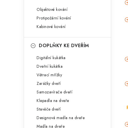
Objektové kování
Protipožární kování
Kabinové kování
DOPLŇKY KE DVEŘÍM
Digitální kukátka
Dveřní kukátka
Větrací mřížky
Zarážky dveří
Samozavírače dveří
Klepadla na dveře
Stavěče dveří
Designová madla na dveře
Madla na dveře