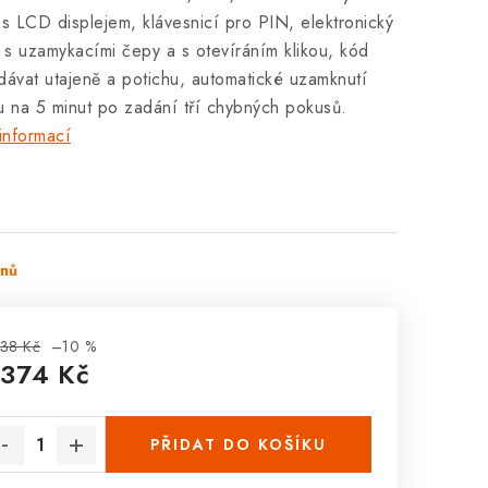
 s LCD displejem, klávesnicí pro PIN, elektronický
s uzamykacími čepy a s otevíráním klikou, kód
dávat utajeně a potichu, automatické uzamknutí
u na 5 minut po zadání tří chybných pokusů.
informací
dnů
38 Kč
–10 %
 374 Kč
rná cena:
PŘIDAT DO KOŠÍKU