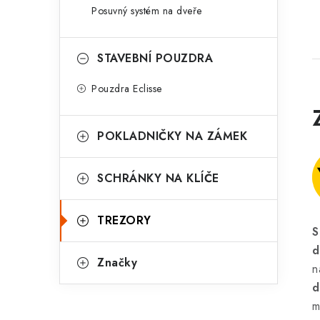
Posuvný systém na dveře
STAVEBNÍ POUZDRA
Pouzdra Eclisse
POKLADNIČKY NA ZÁMEK
SCHRÁNKY NA KLÍČE
TREZORY
S
d
Značky
n
d
m