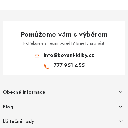
Pomůžeme vám s výběrem
Potřebujete s něčím poradit? Jsme tu pro vás!
info
@
kovani-kliky.cz
777 951 455
Z
á
Obecné informace
p
a
Kontakt
Blog
t
O nás
í
Inovativní Kliky EASY LOCK – Revoluce v Zamykání Dveří
Užitečné rady
OP