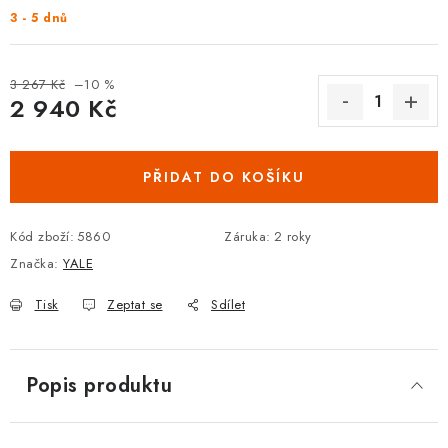
3 - 5 dnů
DOPLŇKY KE DVEŘÍM
PRO POSUVNÉ DVEŘE
3 267 Kč
–10 %
2 940 Kč
STAVEBNÍ POUZDRA
Měrná cena:
POKLADNIČKY NA ZÁMEK
PŘIDAT DO KOŠÍKU
SCHRÁNKY NA KLÍČE
Kód zboží:
5860
Záruka
:
2 roky
Značka:
YALE
TREZORY
Tisk
Zeptat se
Sdílet
ZNAČKY
Popis produktu
Kontakt
O nás
OP
GDPR
Poštovné
Vrácení zboží
Oboroví ODBORNÍCI
Doporučujeme