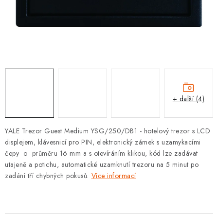
KLIKY S LOŽISKEM
KLIKY - EASY LOCK
CHYTRÉ KLIKY
KOVÁNÍ A KLIKY
+ další (4)
BEZPEČNOSTNÍ KOVÁNÍ
CYLINDRICKÉ VLOŽKY
YALE Trezor Guest Medium YSG/250/DB1 - hotelový trezor s LCD
displejem, klávesnicí pro PIN, elektronický zámek s uzamykacími
VISACÍ ZÁMKY
čepy o průměru 16 mm a s otevíráním klikou, kód lze zadávat
utajeně a potichu, automatické uzamknutí trezoru na 5 minut po
zadání tří chybných pokusů.
Více informací
ZÁMKY, PETLICE A ZÁVORY
SPECIÁLNÍ KOVÁNÍ