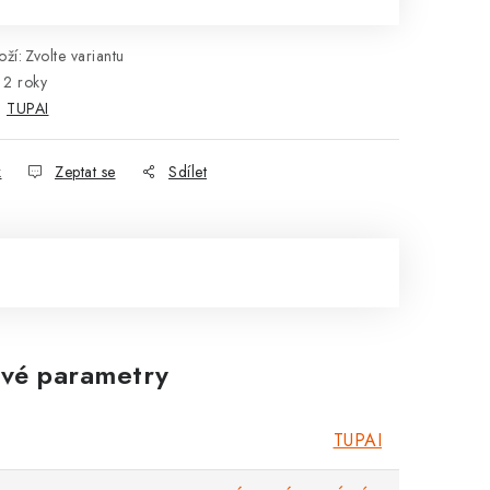
ží:
Zvolte variantu
2 roky
:
TUPAI
k
Zeptat se
Sdílet
vé parametry
TUPAI