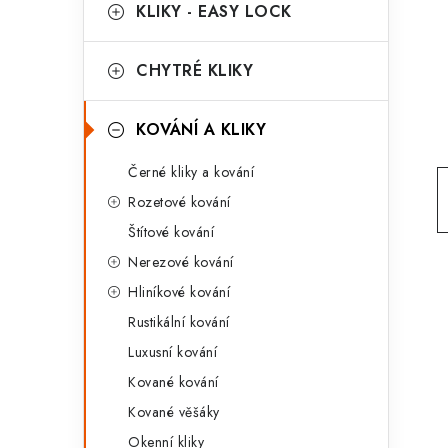
g
KLIKY - EASY LOCK
r
o
a
r
CHYTRÉ KLIKY
n
i
KOVÁNÍ A KLIKY
e
n
Černé kliky a kování
í
Rozetové kování
p
Štítové kování
a
Nerezové kování
n
Hliníkové kování
Rustikální kování
e
Luxusní kování
l
Kované kování
Kované věšáky
Okenní kliky