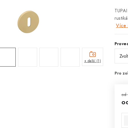
TUPAI
rustik
Více 
Prove
+ další (1)
od 
o
Mě