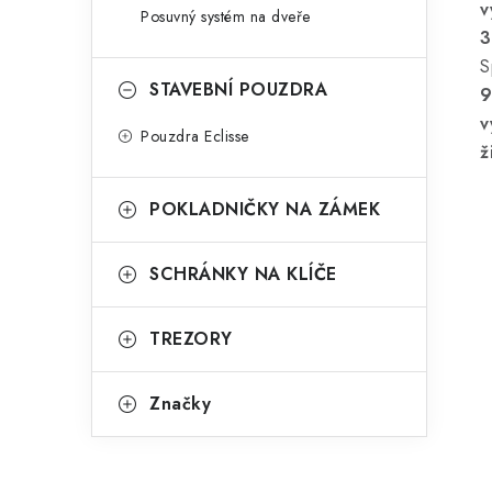
v
Posuvný systém na dveře
3
S
STAVEBNÍ POUZDRA
9
v
Pouzdra Eclisse
ž
POKLADNIČKY NA ZÁMEK
SCHRÁNKY NA KLÍČE
TREZORY
Značky