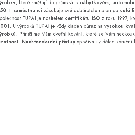
ýrobky
, které směřují do průmyslu v
nábytkovém, automobi
50-ti zaměstnanci
zásobuje své odběratele nejen po
celé 
polečnost TUPAI je nositelem
certifikátu ISO
z roku 1997, k
001
. U výrobků TUPAI je vždy kladen důraz na
vysokou kval
ýrobků
. Přinášíme Vám dveřní kování, které se Vám neokou
ivotnost
.
Nadstandardní přístup
spočívá i v délce záruční l