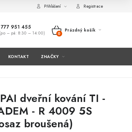
Přihlášení
Registrace
777 951 455
Prázdný košík
(po – pá: 8:30 – 14:00)
NÁKUPNÍ
KOŠÍK
KONTAKT
ZNAČKY
PAI dveřní kování TI -
ADEM - R 4009 5S
osaz broušená)