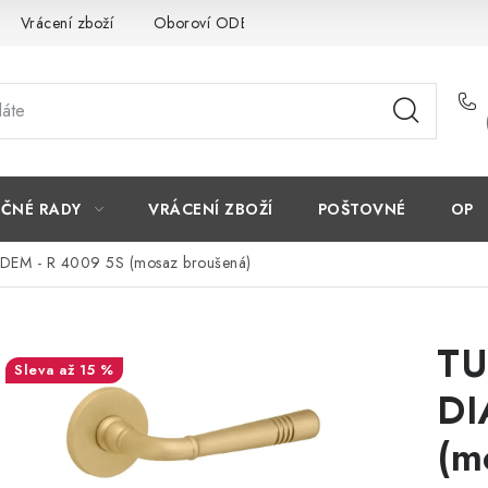
Vrácení zboží
Oboroví ODBORNÍCI
Doporučujeme
EČNÉ RADY
VRÁCENÍ ZBOŽÍ
POŠTOVNÉ
OP
IADEM - R 4009 5S (mosaz broušená)
TU
až 15 %
DI
(m