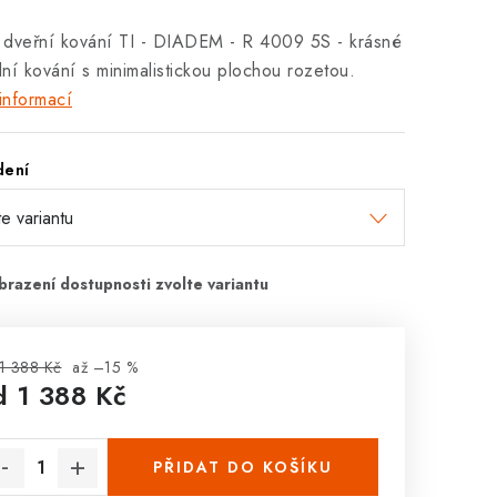
 dveřní kování TI - DIADEM - R 4009 5S - krásné
ální kování s minimalistickou plochou rozetou.
informací
dení
1 388 Kč
až –15 %
d
1 388 Kč
rná cena:
PŘIDAT DO KOŠÍKU