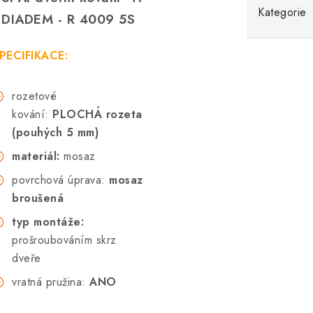
Kategorie
 DIADEM - R 4009 5S
PECIFIKACE:
rozetové
kování:
PLOCHÁ rozeta
(pouhých 5 mm)
materiál:
mosaz
povrchová úprava:
mosaz
broušená
typ montáže:
prošroubováním skrz
dveře
vratná pružina:
ANO