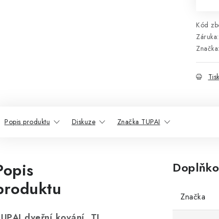
Kód zbo
Záruka
:
Značka
Tis
Popis produktu
Diskuze
Značka TUPAI
Popis
Doplňko
produktu
Značka
UPAI dveřní kování TI