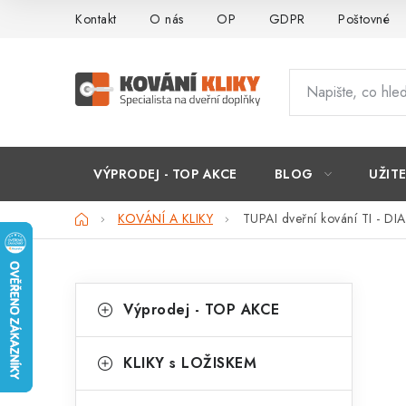
Přejít
Kontakt
O nás
OP
GDPR
Poštovné
na
obsah
VÝPRODEJ - TOP AKCE
BLOG
UŽIT
Domů
KOVÁNÍ A KLIKY
TUPAI dveřní kování TI - D
P
K
Přeskočit
Výprodej - TOP AKCE
kategorie
a
o
t
s
KLIKY s LOŽISKEM
e
t