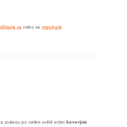
přihlaste se
nebo se
registrujte
.
la známou po celém světě svými
kovovými