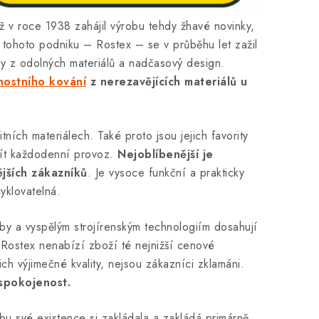
 v roce 1938 zahájil výrobu tehdy žhavé novinky,
 tohoto podniku – Rostex – se v průběhu let zažil
bky z odolných materiálů a nadčasový design.
ostního kování
z nerezavějících materiálů u
ních materiálech. Také proto jsou jejich favority
žít každodenní provoz.
Nejoblíbenější je
jších zákazníků
. Je vysoce funkční a prakticky
yklovatelná.
by a vyspělým strojírenským technologiím dosahují
 Rostex nenabízí zboží té nejnižší cenové
ch výjimečné kvality, nejsou zákazníci zklamáni.
 spokojenost.
bu své existence si zakládala a zakládá primárně