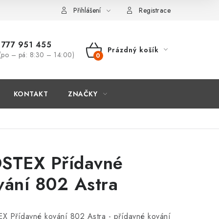
Přihlášení
Registrace
777 951 455
Prázdný košík
(po – pá: 8:30 – 14:00)
NÁKUPNÍ
KOŠÍK
KONTAKT
ZNAČKY
STEX Přídavné
vání 802 Astra
X Přídavné kování 802 Astra - přídavné kování