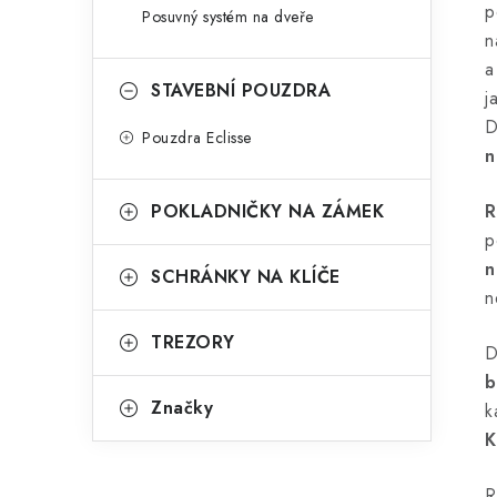
p
Posuvný systém na dveře
n
a
STAVEBNÍ POUZDRA
j
D
Pouzdra Eclisse
n
POKLADNIČKY NA ZÁMEK
R
p
n
SCHRÁNKY NA KLÍČE
n
TREZORY
D
b
Značky
k
K
R