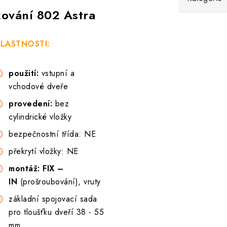
kování 802 Astra
LASTNOSTI:
použití:
vstupní a
vchodové dveře
provedení:
bez
cylindrické vložky
bezpečnostní třída: NE
překrytí vložky: NE
montáž: FIX –
IN
(prošroubování), vruty
základní spojovací sada
pro tloušťku dveří 38 - 55
mm