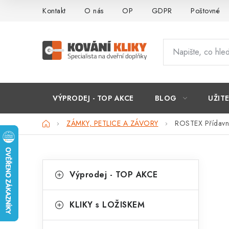
Přejít
Kontakt
O nás
OP
GDPR
Poštovné
na
obsah
VÝPRODEJ - TOP AKCE
BLOG
UŽIT
Domů
ZÁMKY, PETLICE A ZÁVORY
ROSTEX Přídavné
P
K
Přeskočit
Výprodej - TOP AKCE
kategorie
a
o
t
s
KLIKY s LOŽISKEM
e
t