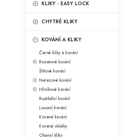
g
KLIKY - EASY LOCK
r
o
a
r
CHYTRÉ KLIKY
n
i
KOVÁNÍ A KLIKY
e
n
Černé kliky a kování
í
Rozetové kování
p
Štítové kování
a
Nerezové kování
n
Hliníkové kování
Rustikální kování
e
Luxusní kování
l
Kované kování
Kované věšáky
Okenní kliky