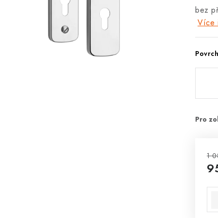
bez př
Více 
Povrc
1 0
9
Mě