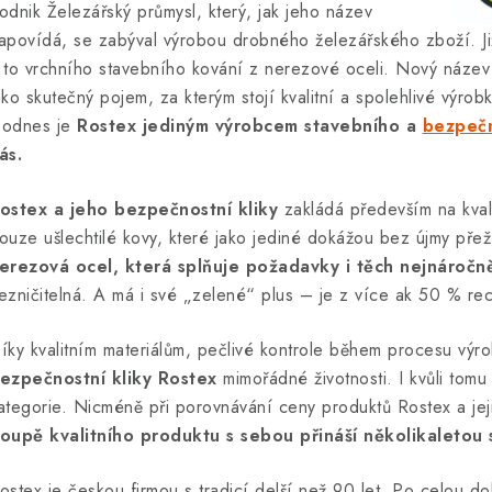
odnik Železářský průmysl, který, jak jeho název
apovídá, se zabýval výrobou drobného železářského zboží. Již
 to vrchního stavebního kování z nerezové oceli. Nový název
ako skutečný pojem, za kterým stojí kvalitní a spolehlivé výro
odnes je
Rostex jediným výrobcem stavebního a
bezpečn
ás.
ostex a jeho bezpečnostní kliky
zakládá především na kvalit
ouze ušlechtilé kovy, které jako jediné dokážou bez újmy pře
erezová ocel, která splňuje požadavky i těch nejnáročně
ezničitelná. A má i své „zelené“ plus – je z více ak 50 % rec
íky kvalitním materiálům, pečlivé kontrole během procesu výro
ezpečnostní kliky Rostex
mimořádné životnosti. I kvůli tomu
ategorie. Nicméně při porovnávání ceny produktů Rostex a jeji
oupě kvalitního produktu s sebou přináší několikaletou
ostex je českou firmou s tradicí delší než 90 let. Po celou do