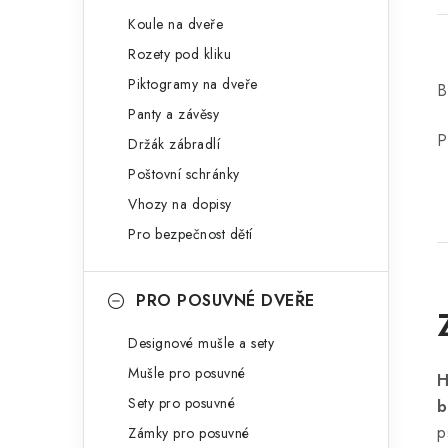
Koule na dveře
Rozety pod kliku
Piktogramy na dveře
B
Panty a závěsy
P
Držák zábradlí
Poštovní schránky
Vhozy na dopisy
Pro bezpečnost dětí
PRO POSUVNÉ DVEŘE
Designové mušle a sety
Mušle pro posuvné
H
Sety pro posuvné
b
p
Zámky pro posuvné