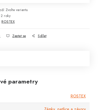
ží:
Zvolte variantu
2 roky
:
ROSTEX
k
Zeptat se
Sdílet
vé parametry
ROSTEX
Zámky, petlice a závory