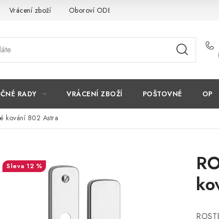
Vrácení zboží
Oboroví ODBORNÍCI
Doporučujeme
EČNÉ RADY
VRÁCENÍ ZBOŽÍ
POŠTOVNÉ
OP
 kování 802 Astra
RO
12 %
ko
ROSTE