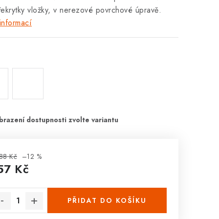
ekrytky vložky, v nerezové povrchové úpravě.
informací
h
88 Kč
–12 %
57 Kč
rná cena:
PŘIDAT DO KOŠÍKU