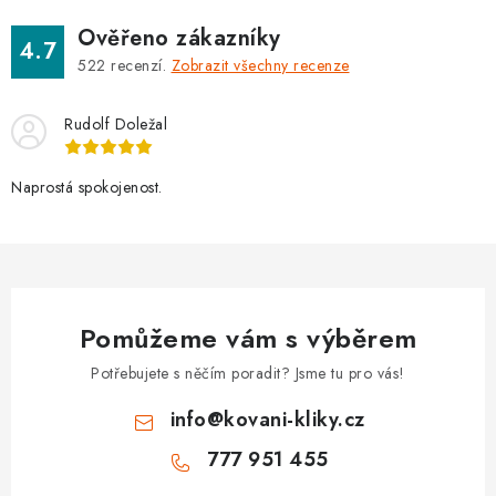
Ověřeno zákazníky
4.7
522
recenzí.
Zobrazit všechny recenze
Rudolf Doležal
Naprostá spokojenost.
Pomůžeme vám s výběrem
Potřebujete s něčím poradit? Jsme tu pro vás!
info
@
kovani-kliky.cz
777 951 455