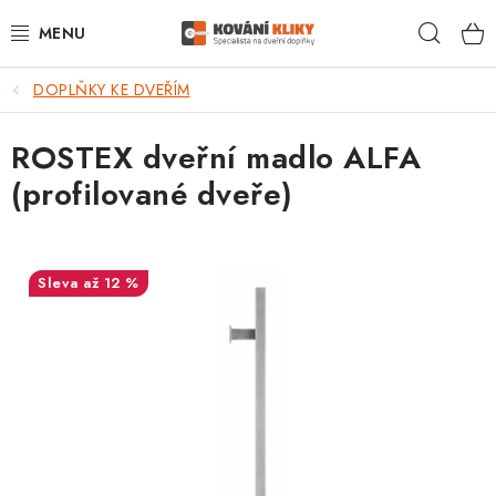
Přejít
Hleda
na
obsah
DOPLŇKY KE DVEŘÍM
VÝPRODEJ - TOP AKCE
ROSTEX dveřní madlo ALFA
BLOG
(profilované dveře)
UŽITEČNÉ RADY
VRÁCENÍ ZBOŽÍ
až 12 %
POŠTOVNÉ
OP
KONTAKT