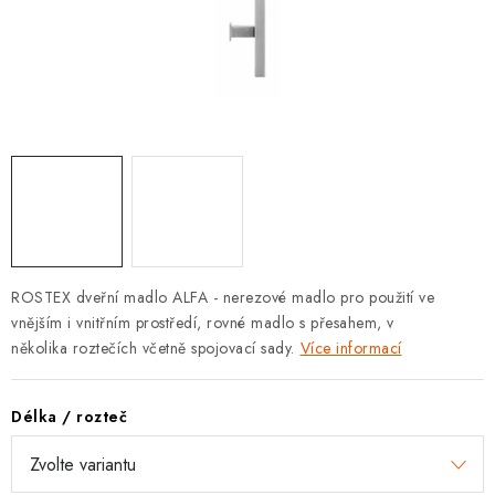
KLIKY S LOŽISKEM
KLIKY - EASY LOCK
CHYTRÉ KLIKY
KOVÁNÍ A KLIKY
BEZPEČNOSTNÍ KOVÁNÍ
CYLINDRICKÉ VLOŽKY
ROSTEX dveřní madlo ALFA - nerezové madlo pro použití ve
vnějším i vnitřním prostředí, rovné madlo s přesahem, v
VISACÍ ZÁMKY
několika roztečích včetně spojovací sady.
Více informací
ZÁMKY, PETLICE A ZÁVORY
Délka / rozteč
SPECIÁLNÍ KOVÁNÍ