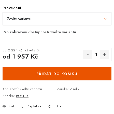
DOPLŇKY KE DVEŘÍM
Provedení
PRO POSUVNÉ DVEŘE
STAVEBNÍ POUZDRA
POKLADNIČKY NA ZÁMEK
od 2 224 Kč
až –12 %
od
1 957 Kč
SCHRÁNKY NA KLÍČE
Měrná cena:
TREZORY
PŘIDAT DO KOŠÍKU
ZNAČKY
Kód zboží:
Zvolte variantu
Záruka
:
2 roky
Značka:
ROSTEX
Kontakt
O nás
OP
GDPR
Poštovné
Vrácení zboží
Tisk
Zeptat se
Sdílet
Oboroví ODBORNÍCI
Doporučujeme