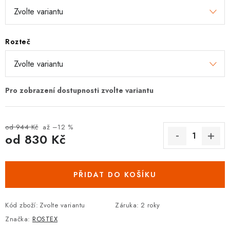
DOPLŇKY KE DVEŘÍM
PRO POSUVNÉ DVEŘE
Rozteč
STAVEBNÍ POUZDRA
POKLADNIČKY NA ZÁMEK
SCHRÁNKY NA KLÍČE
od 944 Kč
až –12 %
od
830 Kč
TREZORY
Měrná cena:
ZNAČKY
PŘIDAT DO KOŠÍKU
Kontakt
O nás
OP
GDPR
Poštovné
Vrácení zboží
Kód zboží:
Zvolte variantu
Záruka
:
2 roky
Oboroví ODBORNÍCI
Doporučujeme
Značka:
ROSTEX