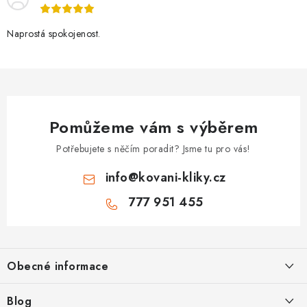
Naprostá spokojenost.
Pomůžeme vám s výběrem
Potřebujete s něčím poradit? Jsme tu pro vás!
info
@
kovani-kliky.cz
777 951 455
Z
á
Obecné informace
p
a
Kontakt
Blog