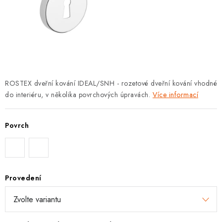
KLIKY S LOŽISKEM
KLIKY - EASY LOCK
CHYTRÉ KLIKY
KOVÁNÍ A KLIKY
ROSTEX dveřní kování IDEAL/SNH - rozetové dveřní kování vhodné
do interiéru, v několika povrchových úpravách.
Více informací
BEZPEČNOSTNÍ KOVÁNÍ
Povrch
CYLINDRICKÉ VLOŽKY
VISACÍ ZÁMKY
Provedení
ZÁMKY, PETLICE A ZÁVORY
SPECIÁLNÍ KOVÁNÍ