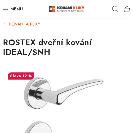
Přejít
Hleda
na
obsah
KOVÁNÍ A KLIKY
VÝPRODEJ - TOP AKCE
ROSTEX dveřní kování
BLOG
IDEAL/SNH
UŽITEČNÉ RADY
VRÁCENÍ ZBOŽÍ
12 %
POŠTOVNÉ
OP
KONTAKT