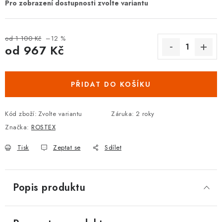
DOPLŇKY KE DVEŘÍM
PRO POSUVNÉ DVEŘE
od 1 100 Kč
–12 %
od
967 Kč
Měrná cena:
STAVEBNÍ POUZDRA
PŘIDAT DO KOŠÍKU
POKLADNIČKY NA ZÁMEK
SCHRÁNKY NA KLÍČE
Kód zboží:
Zvolte variantu
Záruka
:
2 roky
Značka:
ROSTEX
TREZORY
Tisk
Zeptat se
Sdílet
ZNAČKY
Popis produktu
Kontakt
O nás
OP
GDPR
Poštovné
Vrácení zboží
Oboroví ODBORNÍCI
Doporučujeme