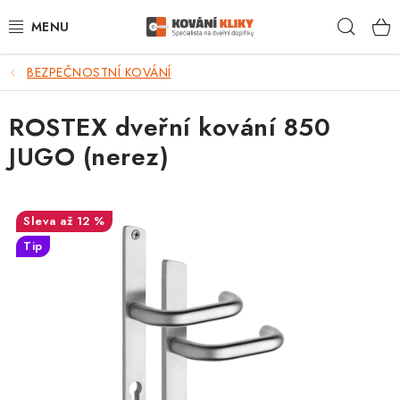
Přejít
Hleda
na
obsah
BEZPEČNOSTNÍ KOVÁNÍ
VÝPRODEJ - TOP AKCE
ROSTEX dveřní kování 850
BLOG
JUGO (nerez)
UŽITEČNÉ RADY
VRÁCENÍ ZBOŽÍ
až 12 %
Tip
POŠTOVNÉ
OP
KONTAKT