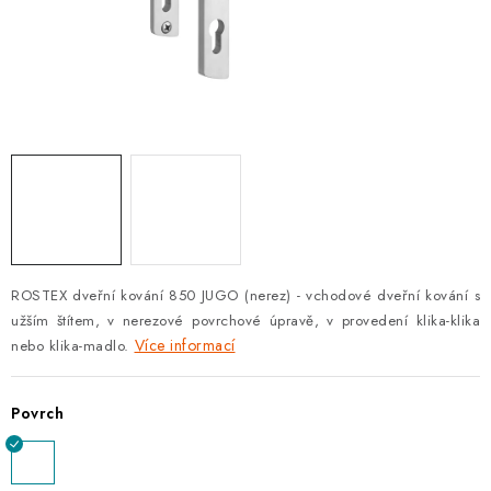
KLIKY S LOŽISKEM
KLIKY - EASY LOCK
CHYTRÉ KLIKY
KOVÁNÍ A KLIKY
BEZPEČNOSTNÍ KOVÁNÍ
CYLINDRICKÉ VLOŽKY
ROSTEX dveřní kování 850 JUGO (nerez) - vchodové dveřní kování s
užším štítem, v nerezové povrchové úpravě, v provedení klika-klika
VISACÍ ZÁMKY
Více informací
nebo klika-madlo.
ZÁMKY, PETLICE A ZÁVORY
Povrch
SPECIÁLNÍ KOVÁNÍ