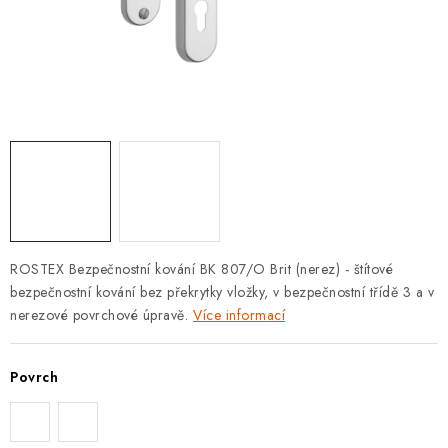
KLIKY S LOŽISKEM
KLIKY - EASY LOCK
CHYTRÉ KLIKY
KOVÁNÍ A KLIKY
BEZPEČNOSTNÍ KOVÁNÍ
CYLINDRICKÉ VLOŽKY
ROSTEX Bezpečnostní kování BK 807/O Brit (nerez) - štítové
bezpečnostní kování bez překrytky vložky, v bezpečnostní třídě 3 a v
VISACÍ ZÁMKY
nerezové povrchové úpravě.
Více informací
ZÁMKY, PETLICE A ZÁVORY
Povrch
SPECIÁLNÍ KOVÁNÍ