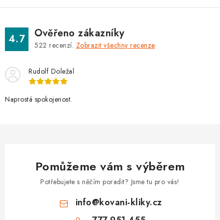
Ověřeno zákazníky
4.7
522
recenzí.
Zobrazit všechny recenze
Rudolf Doležal
Naprostá spokojenost.
Pomůžeme vám s výběrem
Potřebujete s něčím poradit? Jsme tu pro vás!
info
@
kovani-kliky.cz
777 951 455