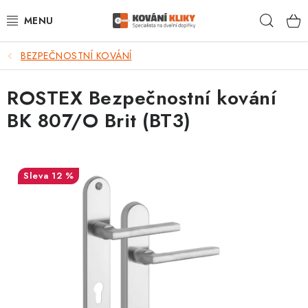
Přejít
Hleda
na
obsah
BEZPEČNOSTNÍ KOVÁNÍ
VÝPRODEJ - TOP AKCE
ROSTEX Bezpečnostní kování
BLOG
BK 807/O Brit (BT3)
UŽITEČNÉ RADY
VRÁCENÍ ZBOŽÍ
12 %
POŠTOVNÉ
OP
KONTAKT