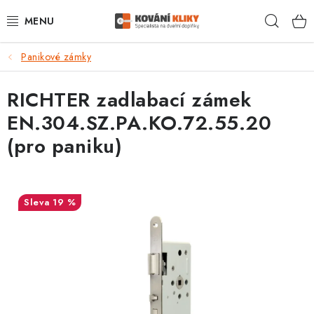
Přejít
Hleda
na
obsah
Panikové zámky
VÝPRODEJ - TOP AKCE
RICHTER zadlabací zámek
BLOG
EN.304.SZ.PA.KO.72.55.20
UŽITEČNÉ RADY
(pro paniku)
VRÁCENÍ ZBOŽÍ
19 %
POŠTOVNÉ
OP
KONTAKT