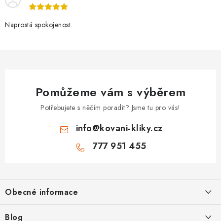
Naprostá spokojenost.
Pomůžeme vám s výběrem
Potřebujete s něčím poradit? Jsme tu pro vás!
info
@
kovani-kliky.cz
777 951 455
Z
á
Obecné informace
p
a
Kontakt
Blog