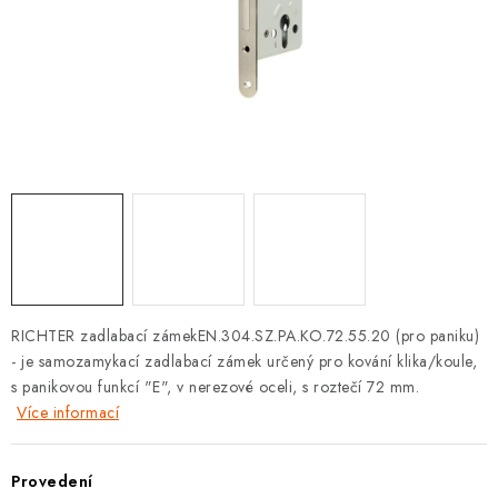
KLIKY S LOŽISKEM
KLIKY - EASY LOCK
CHYTRÉ KLIKY
KOVÁNÍ A KLIKY
BEZPEČNOSTNÍ KOVÁNÍ
CYLINDRICKÉ VLOŽKY
RICHTER zadlabací zámekEN.304.SZ.PA.KO.72.55.20 (pro paniku)
VISACÍ ZÁMKY
- je samozamykací zadlabací zámek určený pro kování klika/koule,
s panikovou funkcí "E", v nerezové oceli, s roztečí 72 mm.
ZÁMKY, PETLICE A ZÁVORY
Více informací
SPECIÁLNÍ KOVÁNÍ
Provedení