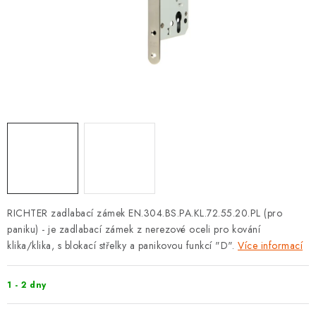
KLIKY S LOŽISKEM
KLIKY - EASY LOCK
CHYTRÉ KLIKY
KOVÁNÍ A KLIKY
BEZPEČNOSTNÍ KOVÁNÍ
CYLINDRICKÉ VLOŽKY
RICHTER zadlabací zámek EN.304.BS.PA.KL.72.55.20.PL (pro
VISACÍ ZÁMKY
paniku) - je zadlabací zámek z nerezové oceli pro kování
klika/klika, s blokací střelky a panikovou funkcí "D".
Více informací
ZÁMKY, PETLICE A ZÁVORY
1 - 2 dny
SPECIÁLNÍ KOVÁNÍ