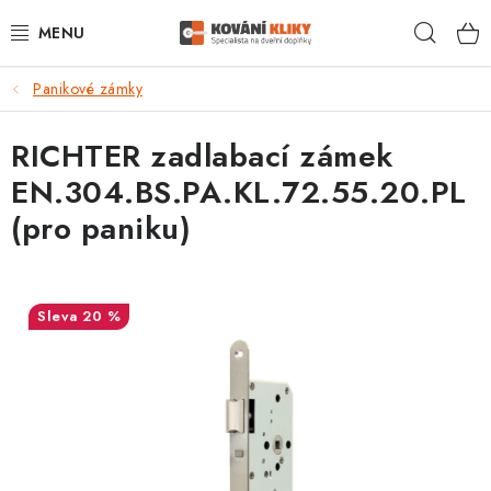
Přejít
Hleda
na
obsah
Panikové zámky
VÝPRODEJ - TOP AKCE
RICHTER zadlabací zámek
BLOG
EN.304.BS.PA.KL.72.55.20.PL
UŽITEČNÉ RADY
(pro paniku)
VRÁCENÍ ZBOŽÍ
20 %
POŠTOVNÉ
OP
KONTAKT