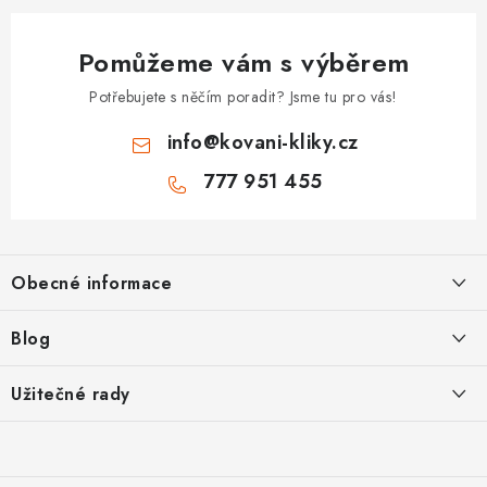
Pomůžeme vám s výběrem
Potřebujete s něčím poradit? Jsme tu pro vás!
info
@
kovani-kliky.cz
777 951 455
Z
á
Obecné informace
p
a
Kontakt
Blog
t
O nás
í
Inovativní Kliky EASY LOCK – Revoluce v Zamykání Dveří
Užitečné rady
OP
Panikové zámky pro speciální únikové cesty
Jak vybrat zadlabací zámek
GDPR