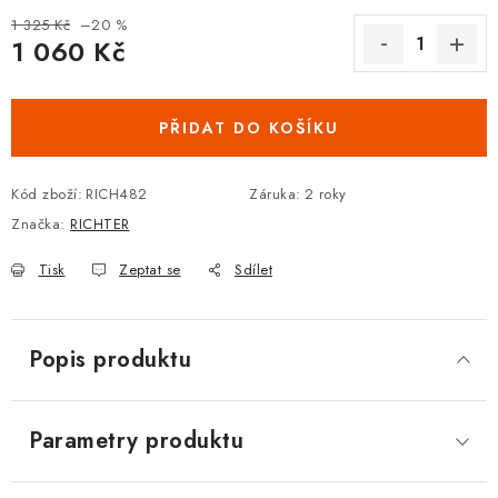
DOPLŇKY KE DVEŘÍM
1 325 Kč
–20 %
1 060 Kč
Měrná cena:
PRO POSUVNÉ DVEŘE
PŘIDAT DO KOŠÍKU
STAVEBNÍ POUZDRA
Kód zboží:
RICH482
Záruka
:
2 roky
POKLADNIČKY NA ZÁMEK
Značka:
RICHTER
SCHRÁNKY NA KLÍČE
Tisk
Zeptat se
Sdílet
TREZORY
Popis produktu
ZNAČKY
Kontakt
O nás
OP
GDPR
Poštovné
Vrácení zboží
Parametry produktu
Oboroví ODBORNÍCI
Doporučujeme