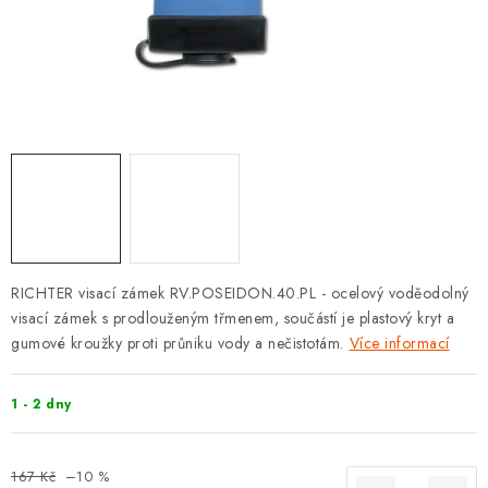
KLIKY S LOŽISKEM
KLIKY - EASY LOCK
CHYTRÉ KLIKY
KOVÁNÍ A KLIKY
BEZPEČNOSTNÍ KOVÁNÍ
CYLINDRICKÉ VLOŽKY
RICHTER visací zámek RV.POSEIDON.40.PL -
ocelový voděodolný
visací zámek s prodlouženým třmenem, součástí je plastový kryt a
VISACÍ ZÁMKY
gumové kroužky proti průniku vody a nečistotám.
Více informací
ZÁMKY, PETLICE A ZÁVORY
1 - 2 dny
SPECIÁLNÍ KOVÁNÍ
167 Kč
–10 %