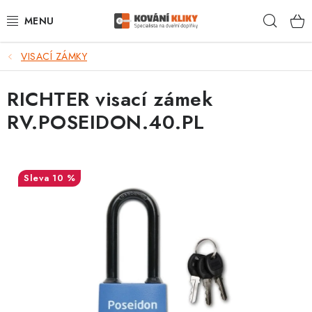
Přejít
Hleda
na
obsah
VISACÍ ZÁMKY
VÝPRODEJ - TOP AKCE
RICHTER visací zámek
BLOG
RV.POSEIDON.40.PL
UŽITEČNÉ RADY
VRÁCENÍ ZBOŽÍ
10 %
POŠTOVNÉ
OP
KONTAKT