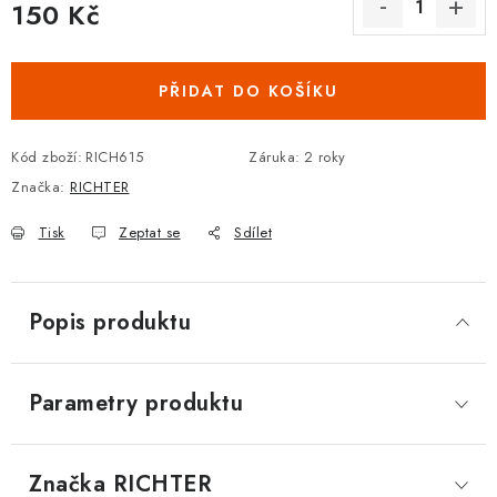
150 Kč
DOPLŇKY KE DVEŘÍM
Měrná cena:
PRO POSUVNÉ DVEŘE
PŘIDAT DO KOŠÍKU
STAVEBNÍ POUZDRA
Kód zboží:
RICH615
Záruka
:
2 roky
Značka:
RICHTER
POKLADNIČKY NA ZÁMEK
Tisk
Zeptat se
Sdílet
SCHRÁNKY NA KLÍČE
TREZORY
Popis produktu
ZNAČKY
Parametry produktu
Kontakt
O nás
OP
GDPR
Poštovné
Vrácení zboží
Oboroví ODBORNÍCI
Doporučujeme
Značka
 RICHTER