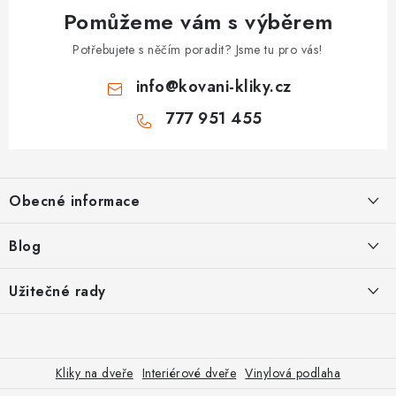
Pomůžeme vám s výběrem
Potřebujete s něčím poradit? Jsme tu pro vás!
info
@
kovani-kliky.cz
777 951 455
Z
á
Obecné informace
p
a
Kontakt
Blog
t
O nás
í
Inovativní Kliky EASY LOCK – Revoluce v Zamykání Dveří
Užitečné rady
OP
Panikové zámky pro speciální únikové cesty
Jak vybrat zadlabací zámek
GDPR
Odolné kliky pro zátěžové prostory
Poštovné
Jak vybrat bezpečnostní kliku
Kliky na dveře
Interiérové dveře
Vinylová podlaha