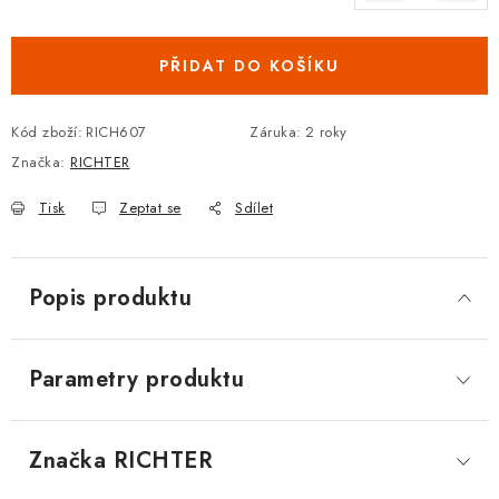
Měrná cena:
DOPLŇKY KE DVEŘÍM
PŘIDAT DO KOŠÍKU
PRO POSUVNÉ DVEŘE
Kód zboží:
RICH607
Záruka
:
2 roky
STAVEBNÍ POUZDRA
Značka:
RICHTER
POKLADNIČKY NA ZÁMEK
Tisk
Zeptat se
Sdílet
SCHRÁNKY NA KLÍČE
Popis produktu
TREZORY
ZNAČKY
Parametry produktu
Kontakt
O nás
OP
GDPR
Poštovné
Vrácení zboží
Značka
 RICHTER
Oboroví ODBORNÍCI
Doporučujeme