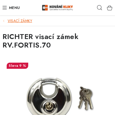
Přejít
Hleda
na
obsah
VISACÍ ZÁMKY
VÝPRODEJ - TOP AKCE
RICHTER visací zámek
BLOG
RV.FORTIS.70
UŽITEČNÉ RADY
VRÁCENÍ ZBOŽÍ
9 %
POŠTOVNÉ
OP
KONTAKT