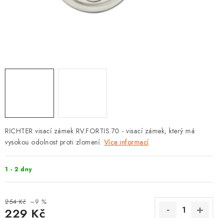
KLIKY S LOŽISKEM
KLIKY - EASY LOCK
CHYTRÉ KLIKY
KOVÁNÍ A KLIKY
BEZPEČNOSTNÍ KOVÁNÍ
CYLINDRICKÉ VLOŽKY
RICHTER visací zámek RV.FORTIS.70 - visací zámek, který má
vysokou odolnost proti zlomení.
Více informací
VISACÍ ZÁMKY
1 - 2 dny
ZÁMKY, PETLICE A ZÁVORY
254 Kč
–9 %
SPECIÁLNÍ KOVÁNÍ
229 Kč