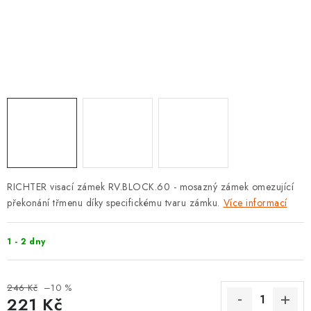
KLIKY S LOŽISKEM
KLIKY - EASY LOCK
CHYTRÉ KLIKY
KOVÁNÍ A KLIKY
BEZPEČNOSTNÍ KOVÁNÍ
CYLINDRICKÉ VLOŽKY
RICHTER visací zámek RV.BLOCK.60 - mosazný zámek omezující
překonání třmenu díky specifickému tvaru zámku.
Více informací
VISACÍ ZÁMKY
1 - 2 dny
ZÁMKY, PETLICE A ZÁVORY
246 Kč
–10 %
SPECIÁLNÍ KOVÁNÍ
221 Kč