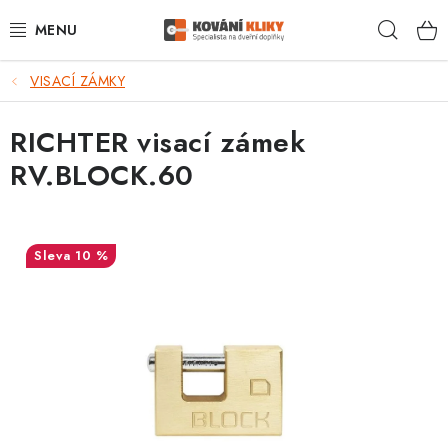
Přejít
Hleda
na
obsah
VISACÍ ZÁMKY
VÝPRODEJ - TOP AKCE
RICHTER visací zámek
BLOG
RV.BLOCK.60
UŽITEČNÉ RADY
VRÁCENÍ ZBOŽÍ
10 %
POŠTOVNÉ
OP
KONTAKT