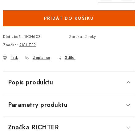
Měrná cena:
DOPLŇKY KE DVEŘÍM
PŘIDAT DO KOŠÍKU
PRO POSUVNÉ DVEŘE
Kód zboží:
RICH608
Záruka
:
2 roky
STAVEBNÍ POUZDRA
Značka:
RICHTER
POKLADNIČKY NA ZÁMEK
Tisk
Zeptat se
Sdílet
SCHRÁNKY NA KLÍČE
Popis produktu
TREZORY
ZNAČKY
Parametry produktu
Kontakt
O nás
OP
GDPR
Poštovné
Vrácení zboží
Značka
 RICHTER
Oboroví ODBORNÍCI
Doporučujeme