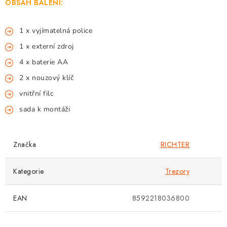
OBSAH BALENÍ:
1 x vyjímatelná police
1 x externí zdroj
4 x baterie AA
2 x nouzový klíč
vnitřní filc
sada k montáži
Značka
RICHTER
Kategorie
Trezory
EAN
8592218036800