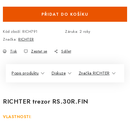
Měrná cena:
DOPLŇKY KE DVEŘÍM
PŘIDAT DO KOŠÍKU
PRO POSUVNÉ DVEŘE
Kód zboží:
RICH791
Záruka
:
2 roky
STAVEBNÍ POUZDRA
Značka:
RICHTER
POKLADNIČKY NA ZÁMEK
Tisk
Zeptat se
Sdílet
SCHRÁNKY NA KLÍČE
Popis produktu
Diskuze
Značka RICHTER
TREZORY
ZNAČKY
RICHTER trezor RS.30R.FIN
Kontakt
O nás
OP
GDPR
Poštovné
Vrácení zboží
VLASTNOSTI:
Oboroví ODBORNÍCI
Doporučujeme