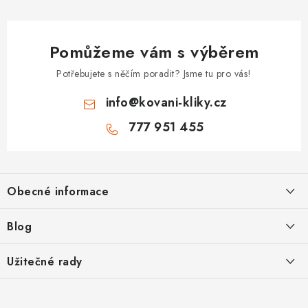
Pomůžeme vám s výběrem
Potřebujete s něčím poradit? Jsme tu pro vás!
info
@
kovani-kliky.cz
777 951 455
Z
á
Obecné informace
p
a
Kontakt
Blog
t
O nás
í
Inovativní Kliky EASY LOCK – Revoluce v Zamykání Dveří
Užitečné rady
OP
Panikové zámky pro speciální únikové cesty
Jak vybrat zadlabací zámek
GDPR