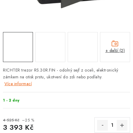
KLIKY S LOŽISKEM
KLIKY - EASY LOCK
CHYTRÉ KLIKY
KOVÁNÍ A KLIKY
+ další (2)
BEZPEČNOSTNÍ KOVÁNÍ
RICHTER trezor RS.30R.FIN -
odolný sejf z oceli, elektronický
zámkem na otisk prstu, ukotvení do zdi nebo podlahy.
CYLINDRICKÉ VLOŽKY
Více informací
VISACÍ ZÁMKY
1 - 2 dny
ZÁMKY, PETLICE A ZÁVORY
4 525 Kč
–25 %
SPECIÁLNÍ KOVÁNÍ
3 393 Kč