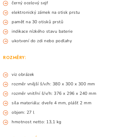
černý ocelový sejf
elektronický zámek na otisk prstu
paměť na 30 otisků prstů
indikace nízkého stavu baterie
ukotvení do zdi nebo podlahy
ROZMĚRY:
viz obrázek
rozměr vnější š/v/h: 380 x 300 x 300 mm
rozměr vnitřní š/v/h: 376 x 296 x 240 mm
síla materiálu: dveře 4 mm, plášť 2 mm
objem: 27 l
hmotnost netto: 13,1 kg