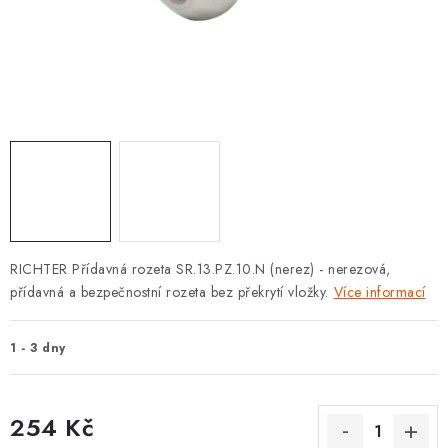
KLIKY S LOŽISKEM
KLIKY - EASY LOCK
CHYTRÉ KLIKY
KOVÁNÍ A KLIKY
BEZPEČNOSTNÍ KOVÁNÍ
CYLINDRICKÉ VLOŽKY
RICHTER Přídavná rozeta SR.13.PZ.10.N (nerez) - nerezová,
přídavná a bezpečnostní rozeta bez překrytí vložky.
Více informací
VISACÍ ZÁMKY
1 - 3 dny
ZÁMKY, PETLICE A ZÁVORY
SPECIÁLNÍ KOVÁNÍ
254 Kč