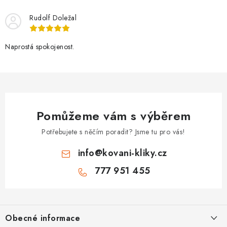
Rudolf Doležal
Naprostá spokojenost.
Pomůžeme vám s výběrem
Potřebujete s něčím poradit? Jsme tu pro vás!
info
@
kovani-kliky.cz
777 951 455
Z
á
Obecné informace
p