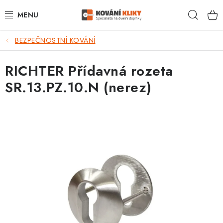
Přejít
Hleda
na
obsah
BEZPEČNOSTNÍ KOVÁNÍ
VÝPRODEJ - TOP AKCE
RICHTER Přídavná rozeta
BLOG
SR.13.PZ.10.N (nerez)
UŽITEČNÉ RADY
VRÁCENÍ ZBOŽÍ
POŠTOVNÉ
OP
KONTAKT