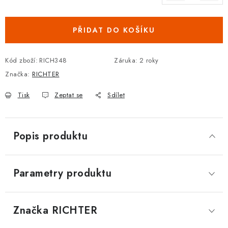
Měrná cena:
DOPLŇKY KE DVEŘÍM
PŘIDAT DO KOŠÍKU
PRO POSUVNÉ DVEŘE
Kód zboží:
RICH348
Záruka
:
2 roky
STAVEBNÍ POUZDRA
Značka:
RICHTER
POKLADNIČKY NA ZÁMEK
Tisk
Zeptat se
Sdílet
SCHRÁNKY NA KLÍČE
Popis produktu
TREZORY
ZNAČKY
Parametry produktu
Kontakt
O nás
OP
GDPR
Poštovné
Vrácení zboží
Značka
 RICHTER
Oboroví ODBORNÍCI
Doporučujeme