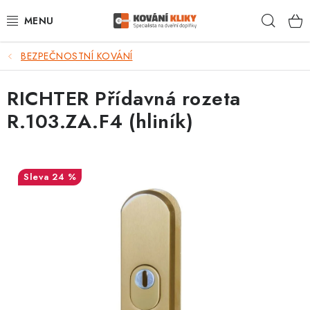
Přejít
Hleda
na
obsah
BEZPEČNOSTNÍ KOVÁNÍ
VÝPRODEJ - TOP AKCE
RICHTER Přídavná rozeta
BLOG
R.103.ZA.F4 (hliník)
UŽITEČNÉ RADY
VRÁCENÍ ZBOŽÍ
24 %
POŠTOVNÉ
OP
KONTAKT