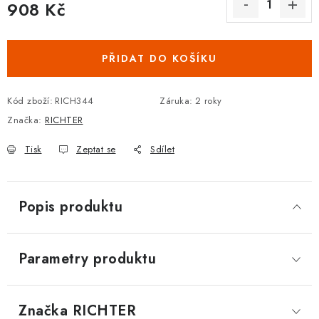
908 Kč
DOPLŇKY KE DVEŘÍM
Měrná cena:
PRO POSUVNÉ DVEŘE
PŘIDAT DO KOŠÍKU
STAVEBNÍ POUZDRA
Kód zboží:
RICH344
Záruka
:
2 roky
Značka:
RICHTER
POKLADNIČKY NA ZÁMEK
Tisk
Zeptat se
Sdílet
SCHRÁNKY NA KLÍČE
TREZORY
Popis produktu
ZNAČKY
Parametry produktu
Kontakt
O nás
OP
GDPR
Poštovné
Vrácení zboží
Oboroví ODBORNÍCI
Doporučujeme
Značka
 RICHTER