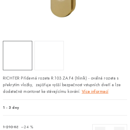
KLIKY S LOŽISKEM
KLIKY - EASY LOCK
CHYTRÉ KLIKY
KOVÁNÍ A KLIKY
BEZPEČNOSTNÍ KOVÁNÍ
CYLINDRICKÉ VLOŽKY
RICHTER Přídavná rozeta R.103.ZA.F4 (hliník) - oválná rozeta s
překrytím vložky, zajišťuje vyšší bezpečnost vstupních dveří a lze
VISACÍ ZÁMKY
dodatečně montovat ke stávajícímu kování.
Více informací
ZÁMKY, PETLICE A ZÁVORY
1 - 3 dny
SPECIÁLNÍ KOVÁNÍ
1 210 Kč
–24 %