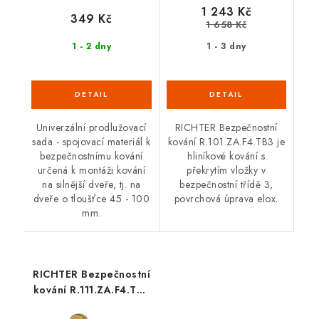
1 243 Kč
349 Kč
1 658 Kč
1 - 2 dny
1 - 3 dny
Univerzální prodlužovací
RICHTER Bezpečnostní
sada - spojovací materiál k
kování R.101.ZA.F4.TB3 je
bezpečnostnímu kování
hliníkové kování s
určená k montáži kování
překrytím vložky v
na silnější dveře, tj. na
bezpečnostní třídě 3,
dveře o tloušťce 45 - 100
povrchová úprava elox.
mm.
RICHTER Bezpečnostní
kování R.111.ZA.F4.TB3
(hliník)