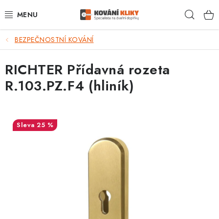
Přejít
Hleda
na
obsah
BEZPEČNOSTNÍ KOVÁNÍ
VÝPRODEJ - TOP AKCE
RICHTER Přídavná rozeta
BLOG
R.103.PZ.F4 (hliník)
UŽITEČNÉ RADY
VRÁCENÍ ZBOŽÍ
25 %
POŠTOVNÉ
OP
KONTAKT