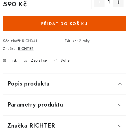
590 Kč
DOPLŇKY KE DVEŘÍM
Měrná cena:
PRO POSUVNÉ DVEŘE
PŘIDAT DO KOŠÍKU
STAVEBNÍ POUZDRA
Kód zboží:
RICH341
Záruka
:
2 roky
Značka:
RICHTER
POKLADNIČKY NA ZÁMEK
Tisk
Zeptat se
Sdílet
SCHRÁNKY NA KLÍČE
TREZORY
Popis produktu
ZNAČKY
Parametry produktu
Kontakt
O nás
OP
GDPR
Poštovné
Vrácení zboží
Oboroví ODBORNÍCI
Doporučujeme
Značka
 RICHTER