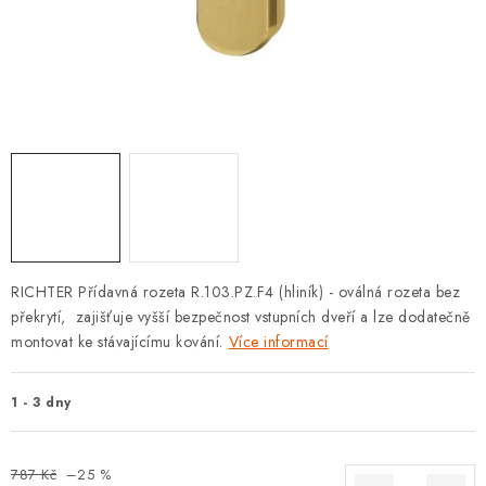
KLIKY S LOŽISKEM
KLIKY - EASY LOCK
CHYTRÉ KLIKY
KOVÁNÍ A KLIKY
BEZPEČNOSTNÍ KOVÁNÍ
CYLINDRICKÉ VLOŽKY
RICHTER Přídavná rozeta R.103.PZ.F4 (hliník) -
oválná rozeta bez
překrytí, zajišťuje vyšší bezpečnost vstupních dveří a lze dodatečně
VISACÍ ZÁMKY
montovat ke stávajícímu kování.
Více informací
ZÁMKY, PETLICE A ZÁVORY
1 - 3 dny
SPECIÁLNÍ KOVÁNÍ
787 Kč
–25 %