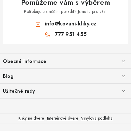
Pomůžeme vám s výběrem
Potřebujete s něčím poradit? Jsme tu pro vás!
info
@
kovani-kliky.cz
777 951 455
Z
á
Obecné informace
p
a
Kontakt
Blog
t
O nás
í
Inovativní Kliky EASY LOCK – Revoluce v Zamykání Dveří
Užitečné rady
OP
Panikové zámky pro speciální únikové cesty
Jak vybrat zadlabací zámek
GDPR
Odolné kliky pro zátěžové prostory
Poštovné
Jak vybrat bezpečnostní kliku
Kliky na dveře
Interiérové dveře
Vinylová podlaha
Vrácení zboží