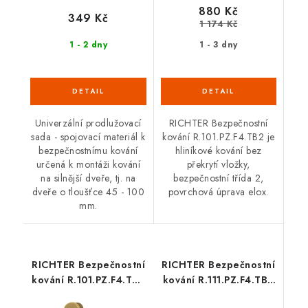
880 Kč
349 Kč
1 174 Kč
1 - 2 dny
1 - 3 dny
Univerzální prodlužovací
RICHTER Bezpečnostní
sada - spojovací materiál k
kování R.101.PZ.F4.TB2 je
bezpečnostnímu kování
hliníkové kování bez
určená k montáži kování
překrytí vložky,
na silnější dveře, tj. na
bezpečnostní třída 2,
dveře o tloušťce 45 - 100
povrchová úprava elox.
mm.
RICHTER Bezpečnostní
RICHTER Bezpečnostní
kování R.101.PZ.F4.TB3
kování R.111.PZ.F4.TB2
(hliník)
(hliník)