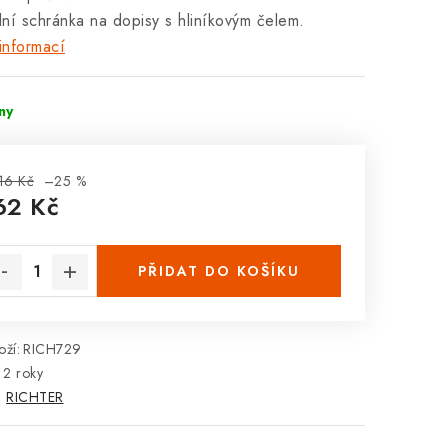
ální schránka na dopisy s hliníkovým čelem.
informací
dny
16 Kč
–25 %
62 Kč
rná cena:
PŘIDAT DO KOŠÍKU
ží:
RICH729
2 roky
:
RICHTER