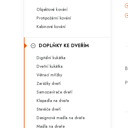
Objektové kování
Protipožární kování
Kabinové kování
DOPLŇKY KE DVEŘÍM
Digitální kukátka
Dveřní kukátka
B
Větrací mřížky
P
Zarážky dveří
Samozavírače dveří
Klepadla na dveře
Stavěče dveří
Designová madla na dveře
Madla na dveře