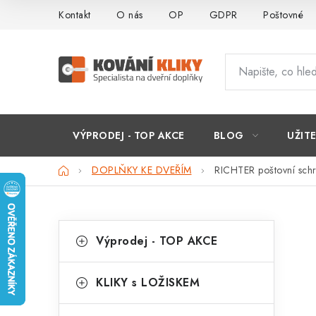
Přejít
Kontakt
O nás
OP
GDPR
Poštovné
na
obsah
VÝPRODEJ - TOP AKCE
BLOG
UŽIT
Domů
DOPLŇKY KE DVEŘÍM
RICHTER poštovní sch
P
K
Přeskočit
Výprodej - TOP AKCE
kategorie
a
o
t
s
KLIKY s LOŽISKEM
e
t