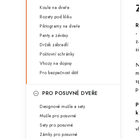
Koule na dveře
Rozety pod kliku
R
Piktogramy na dveře
-
Panty a závěsy
z
Držák zábradlí
s
Poštovní schránky
Vhozy na dopisy
N
Pro bezpečnost dětí
m
s
p
PRO POSUVNÉ DVEŘE
P
Designové mušle a sety
k
Mušle pro posuvné
n
Sety pro posuvné
v
Zámky pro posuvné