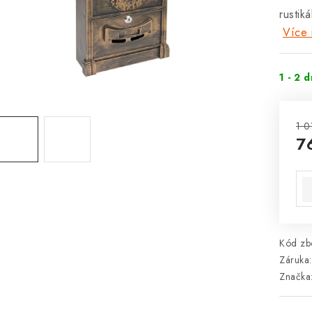
rustik
Více 
1 - 2 
1 0
7
Mě
Kód zbo
Záruka
:
Značka