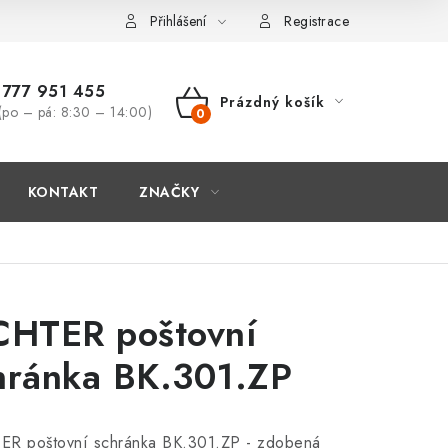
Přihlášení
Registrace
777 951 455
Prázdný košík
(po – pá: 8:30 – 14:00)
NÁKUPNÍ
KOŠÍK
KONTAKT
ZNAČKY
CHTER poštovní
hránka BK.301.ZP
ER poštovní schránka BK.301.ZP -
zdobená