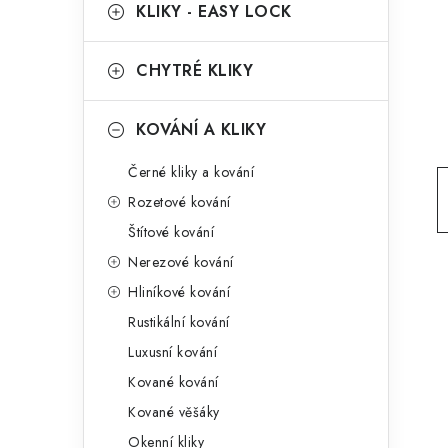
g
KLIKY - EASY LOCK
r
o
a
r
CHYTRÉ KLIKY
n
i
KOVÁNÍ A KLIKY
e
n
Černé kliky a kování
í
Rozetové kování
p
Štítové kování
a
Nerezové kování
n
Hliníkové kování
Rustikální kování
e
Luxusní kování
l
Kované kování
Kované věšáky
Okenní kliky