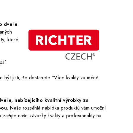
ro dveře
raných
ty, které
pší
 být jisti, že dostanete "Více kvality za méně
ře, nabízejícího kvalitní výrobky za
bou.
Naše rozsáhlá nabídka produktů vám umožní
 zažijte naše závazky kvality a profesionality na