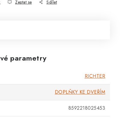
k
Zeptat se
Sdílet
vé parametry
RICHTER
DOPLŇKY KE DVEŘÍM
8592218025453