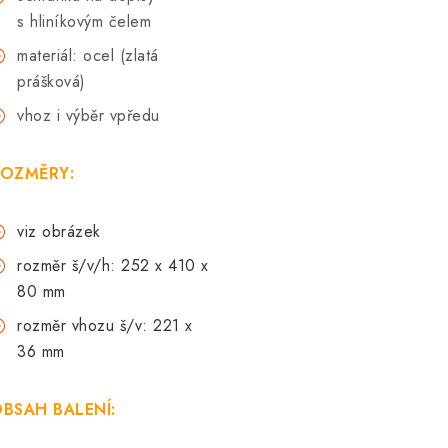
s hliníkovým čelem
materiál: ocel (zlatá
prášková)
vhoz i
výběr vpředu
OZMĚRY:
viz obrázek
rozměr š/v/h: 252 x 410 x
80 mm
rozměr vhozu š/v: 221 x
36 mm
BSAH BALENÍ: