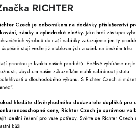
Značka RICHTER
ichter Czech je odborníkem na dodávky příslušenství p
 kování, zámky a cylindrické vložky.
Jako hrdí zástupci vyb
ahraničních výrobců do naší nabídky zařazujeme jen ty produk
i úspěšně stojí vedle již etablovaných značek na českém trhu.
aší prioritou je kvalita našich produktů. Pečlivě vybíráme nejle
ožnosti, abychom našim zákazníkům mohli nabídnout jistotu
polehlivosti a dlouhodobého výkonu. S Richter Czech si můžete
eněz".
okud hledáte důvěryhodného dodavatele doplňků pro dve
onkurenceschopné ceny, Richter Czech je správnou vol
ajít ideální řešení pro vaše potřeby. Svěřte se Richter Czech a
lastní kůži.