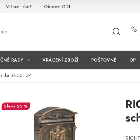
Vrácení zboží
Oboroví ODBORNÍCI
Doporučujeme
EČNÉ RADY
VRÁCENÍ ZBOŽÍ
POŠTOVNÉ
OP
ránka BK.301.ZP
RI
25 %
sc
RICHT