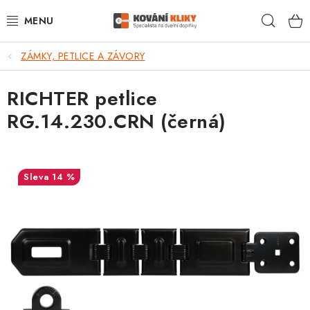
Přejít
Hleda
na
obsah
ZÁMKY, PETLICE A ZÁVORY
VÝPRODEJ - TOP AKCE
RICHTER petlice
BLOG
RG.14.230.CRN (černá)
UŽITEČNÉ RADY
VRÁCENÍ ZBOŽÍ
14 %
POŠTOVNÉ
OP
KONTAKT