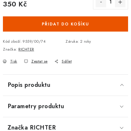
350 Kč
DOPLŇKY KE DVEŘÍM
Měrná cena:
PRO POSUVNÉ DVEŘE
PŘIDAT DO KOŠÍKU
STAVEBNÍ POUZDRA
Kód zboží:
9559/00/74
Záruka
:
2 roky
Značka:
RICHTER
POKLADNIČKY NA ZÁMEK
Tisk
Zeptat se
Sdílet
SCHRÁNKY NA KLÍČE
TREZORY
Popis produktu
ZNAČKY
Parametry produktu
Kontakt
O nás
OP
GDPR
Poštovné
Vrácení zboží
Oboroví ODBORNÍCI
Doporučujeme
Značka
 RICHTER