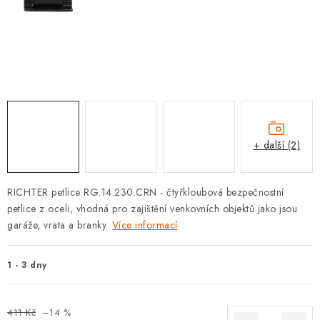
KLIKY S LOŽISKEM
KLIKY - EASY LOCK
CHYTRÉ KLIKY
KOVÁNÍ A KLIKY
+ další (2)
BEZPEČNOSTNÍ KOVÁNÍ
CYLINDRICKÉ VLOŽKY
RICHTER petlice RG.14.230.CRN - čtyřkloubová bezpečnostní
petlice z oceli,
vhodná pro zajištění venkovních objektů jako jsou
VISACÍ ZÁMKY
garáže, vrata a branky.
Více informací
ZÁMKY, PETLICE A ZÁVORY
1 - 3 dny
SPECIÁLNÍ KOVÁNÍ
411 Kč
–14 %