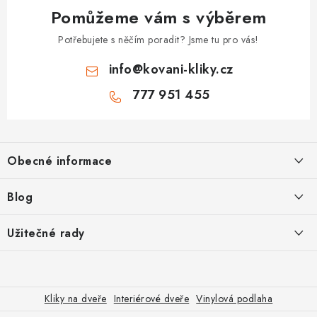
Pomůžeme vám s výběrem
Potřebujete s něčím poradit? Jsme tu pro vás!
info
@
kovani-kliky.cz
777 951 455
Z
á
Obecné informace
p
a
Kontakt
Blog
t
O nás
í
Inovativní Kliky EASY LOCK – Revoluce v Zamykání Dveří
Užitečné rady
OP
Panikové zámky pro speciální únikové cesty
Jak vybrat zadlabací zámek
GDPR
Odolné kliky pro zátěžové prostory
Poštovné
Jak vybrat bezpečnostní kliku
Kliky na dveře
Interiérové dveře
Vinylová podlaha