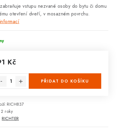
zabraňuje vstupu nezvané osoby do bytu či domu
ému otevření dveří, v mosazném povrchu.
informací
dny
91 Kč
rná cena:
PŘIDAT DO KOŠÍKU
ží:
RICH837
2 roky
:
RICHTER