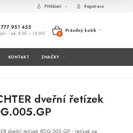
Přihlášení
Registrace
777 951 455
Prázdný košík
(po – pá: 8:30 – 14:00)
NÁKUPNÍ
KOŠÍK
KONTAKT
ZNAČKY
CHTER dveřní řetízek
G.005.GP
ER dveřní řetízek RDG.005.GP -
řetízek na