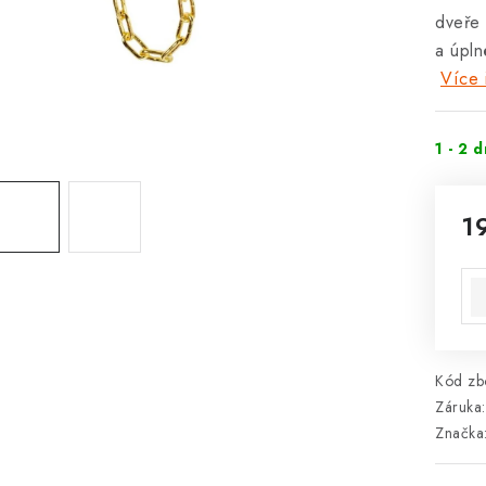
dveře 
a úpln
Více 
1 - 2 
1
Mě
Kód zbo
Záruka
:
Značka