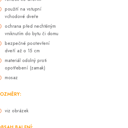
použití na vstupní
vchodové dveře
ochrana před nechtěným
vniknutím do bytu či domu
bezpečné pootevření
dveří až o 15 cm
materiál odolný proti
opotřebení (zamak)
mosaz
OZMĚRY:
viz obrázek
BSAH BALENÍ: