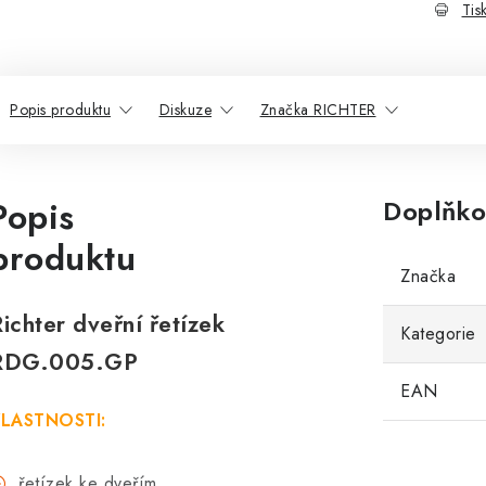
Tis
Popis produktu
Diskuze
Značka RICHTER
Popis
Doplňko
produktu
Značka
ichter dveřní řetízek
Kategorie
RDG.005.GP
EAN
LASTNOSTI:
řetízek ke dveřím