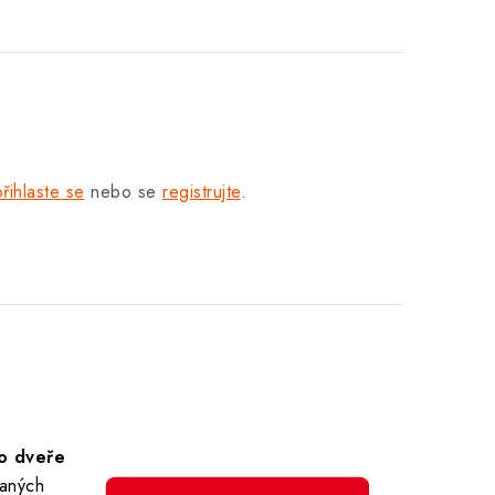
přihlaste se
nebo se
registrujte
.
ro dveře
raných