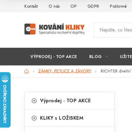
Přejít
Kontakt
O nás
OP
GDPR
Poštovné
na
obsah
VÝPRODEJ - TOP AKCE
BLOG
UŽIT
Domů
ZÁMKY, PETLICE A ZÁVORY
RICHTER dveřní
P
K
Přeskočit
Výprodej - TOP AKCE
kategorie
a
o
t
s
KLIKY s LOŽISKEM
e
t