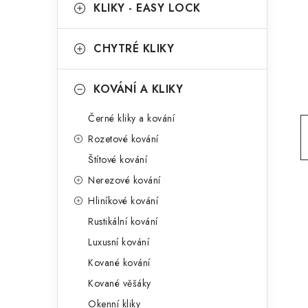
g
KLIKY - EASY LOCK
r
o
a
r
CHYTRÉ KLIKY
n
i
KOVÁNÍ A KLIKY
e
n
Černé kliky a kování
í
Rozetové kování
p
Štítové kování
a
Nerezové kování
n
Hliníkové kování
Rustikální kování
e
Luxusní kování
l
Kované kování
Kované věšáky
Okenní kliky