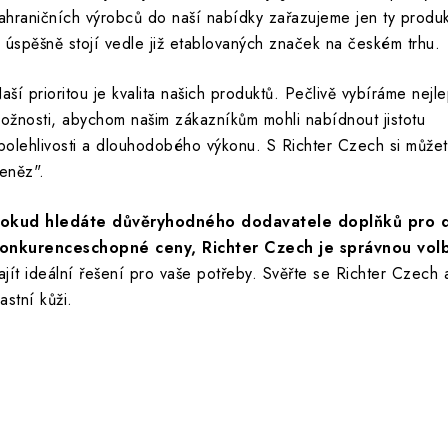
ahraničních výrobců do naší nabídky zařazujeme jen ty produk
i úspěšně stojí vedle již etablovaných značek na českém trhu.
aší prioritou je kvalita našich produktů. Pečlivě vybíráme nejle
ožnosti, abychom našim zákazníkům mohli nabídnout jistotu
polehlivosti a dlouhodobého výkonu. S Richter Czech si můžete
eněz".
okud hledáte důvěryhodného dodavatele doplňků pro dve
onkurenceschopné ceny, Richter Czech je správnou vol
ajít ideální řešení pro vaše potřeby. Svěřte se Richter Czech a
lastní kůži.