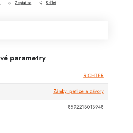
k
Zeptat se
Sdílet
vé parametry
RICHTER
Zámky, petlice a závory
8592218013948