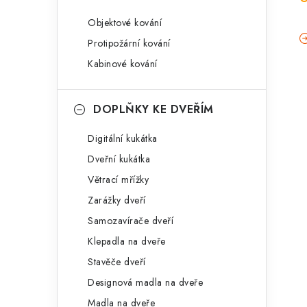
Objektové kování
Protipožární kování
Kabinové kování
DOPLŇKY KE DVEŘÍM
Digitální kukátka
Dveřní kukátka
Větrací mřížky
Zarážky dveří
Samozavírače dveří
Klepadla na dveře
Stavěče dveří
Designová madla na dveře
Madla na dveře