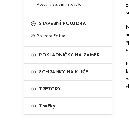
Posuvný systém na dveře
z
s
STAVEBNÍ POUZDRA
N
m
Pouzdra Eclisse
s
p
POKLADNIČKY NA ZÁMEK
P
k
SCHRÁNKY NA KLÍČE
n
v
TREZORY
Značky