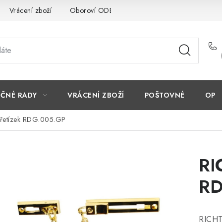
Vrácení zboží
Oboroví ODBORNÍCI
Doporučujeme
EČNÉ RADY
VRÁCENÍ ZBOŽÍ
POŠTOVNÉ
OP
 řetízek RDG.005.GP
RI
RD
RICHT