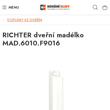
Přejít
Hleda
na
obsah
DOPLŇKY KE DVEŘÍM
VÝPRODEJ - TOP AKCE
RICHTER dveřní madélko
BLOG
MAD.6010.F9016
UŽITEČNÉ RADY
VRÁCENÍ ZBOŽÍ
POŠTOVNÉ
OP
KONTAKT