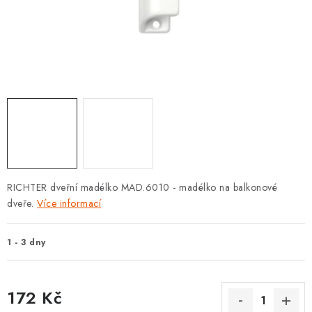
KLIKY S LOŽISKEM
KLIKY - EASY LOCK
CHYTRÉ KLIKY
KOVÁNÍ A KLIKY
BEZPEČNOSTNÍ KOVÁNÍ
CYLINDRICKÉ VLOŽKY
RICHTER dveřní madélko MAD.6010 -
madélko na balkonové
dveře.
Více informací
VISACÍ ZÁMKY
1 - 3 dny
ZÁMKY, PETLICE A ZÁVORY
SPECIÁLNÍ KOVÁNÍ
172 Kč