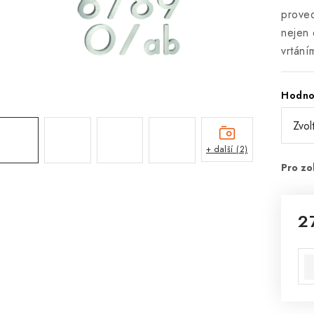
proved
nejen 
vrtání
Hodno
+ další (2)
2
Mě