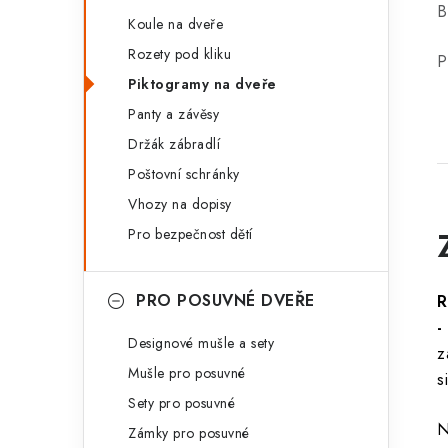
B
Koule na dveře
Rozety pod kliku
P
Piktogramy na dveře
Panty a závěsy
Držák zábradlí
Poštovní schránky
Vhozy na dopisy
Pro bezpečnost dětí
PRO POSUVNÉ DVEŘE
R
-
Designové mušle a sety
z
Mušle pro posuvné
s
Sety pro posuvné
N
Zámky pro posuvné