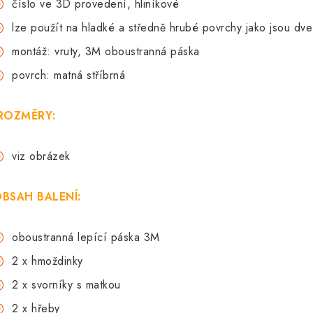
číslo ve 3D provedení, hliníkové
lze použít na hladké a středně hrubé povrchy jako jsou
dve
montáž: vruty, 3M oboustranná páska
povrch: matná stříbrná
ROZMĚRY:
viz obrázek
BSAH BALENÍ:
oboustranná lepící páska 3M
2 x hmoždinky
2 x svorníky s matkou
2 x hřeby