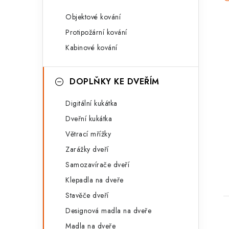
Objektové kování
Protipožární kování
Kabinové kování
DOPLŇKY KE DVEŘÍM
Digitální kukátka
Dveřní kukátka
Větrací mřížky
Zarážky dveří
Samozavírače dveří
Klepadla na dveře
Stavěče dveří
Designová madla na dveře
Madla na dveře