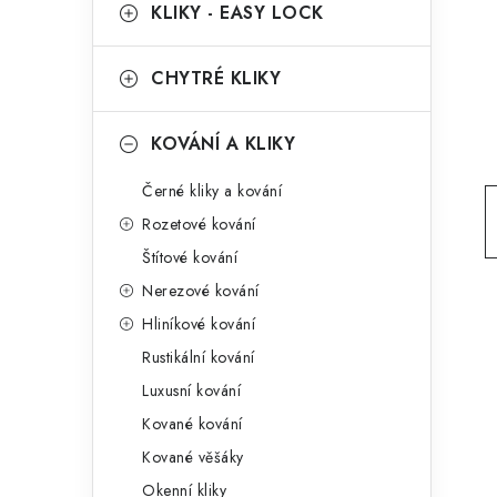
g
KLIKY - EASY LOCK
r
o
a
r
CHYTRÉ KLIKY
n
i
KOVÁNÍ A KLIKY
e
n
Černé kliky a kování
í
Rozetové kování
p
Štítové kování
a
Nerezové kování
n
Hliníkové kování
Rustikální kování
e
Luxusní kování
l
Kované kování
Kované věšáky
Okenní kliky