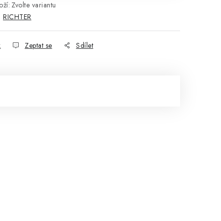
ží:
Zvolte variantu
:
RICHTER
k
Zeptat se
Sdílet