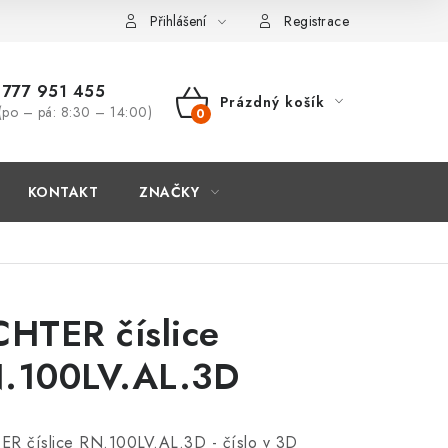
Přihlášení
Registrace
777 951 455
Prázdný košík
(po – pá: 8:30 – 14:00)
NÁKUPNÍ
KOŠÍK
KONTAKT
ZNAČKY
CHTER číslice
.100LV.AL.3D
ER číslice RN.100LV.AL.3D - číslo v 3D