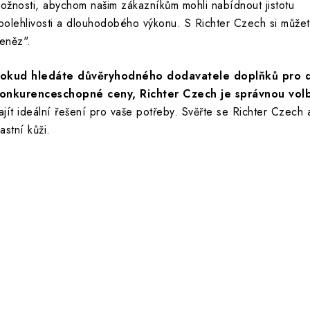
ožnosti, abychom našim zákazníkům mohli nabídnout jistotu
polehlivosti a dlouhodobého výkonu. S Richter Czech si můžete
eněz".
okud hledáte důvěryhodného dodavatele doplňků pro dve
onkurenceschopné ceny, Richter Czech je správnou vol
ajít ideální řešení pro vaše potřeby. Svěřte se Richter Czech a
lastní kůži.