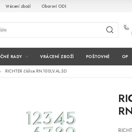
Vrácení zboží
Oboroví ODBORNÍCI
Doporučujeme
EČNÉ RADY
VRÁCENÍ ZBOŽÍ
POŠTOVNÉ
OP
RICHTER číslice RN.100LV.AL.3D
RI
RN
RICHT