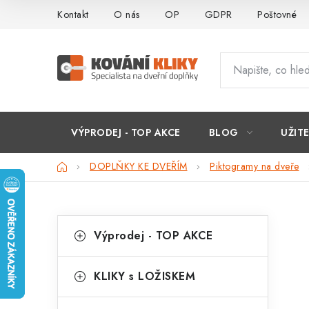
Přejít
Kontakt
O nás
OP
GDPR
Poštovné
na
obsah
VÝPRODEJ - TOP AKCE
BLOG
UŽIT
Domů
DOPLŇKY KE DVEŘÍM
Piktogramy na dveře
P
K
Přeskočit
Výprodej - TOP AKCE
kategorie
a
o
t
s
KLIKY s LOŽISKEM
e
t