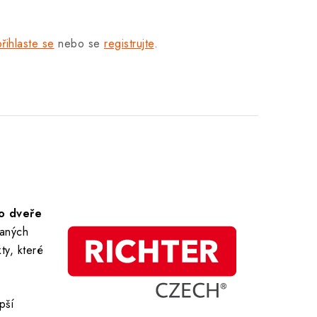
přihlaste se
nebo se
registrujte
.
ro dveře
raných
ty, které
pší