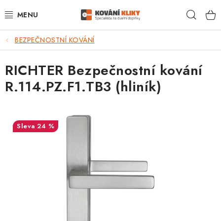
Přejít
Hleda
na
obsah
BEZPEČNOSTNÍ KOVÁNÍ
VÝPRODEJ - TOP AKCE
RICHTER Bezpečnostní kování
BLOG
R.114.PZ.F1.TB3 (hliník)
UŽITEČNÉ RADY
VRÁCENÍ ZBOŽÍ
24 %
POŠTOVNÉ
OP
KONTAKT