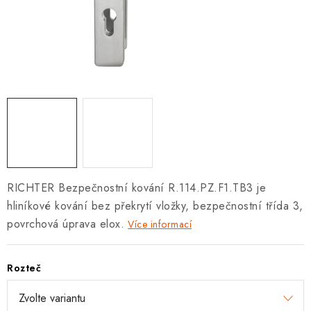
KLIKY S LOŽISKEM
KLIKY - EASY LOCK
CHYTRÉ KLIKY
KOVÁNÍ A KLIKY
BEZPEČNOSTNÍ KOVÁNÍ
CYLINDRICKÉ VLOŽKY
RICHTER Bezpečnostní kování R.114.PZ.F1.TB3 je
hliníkové kování bez překrytí vložky, bezpečnostní třída 3,
VISACÍ ZÁMKY
povrchová úprava elox.
Více informací
ZÁMKY, PETLICE A ZÁVORY
Rozteč
SPECIÁLNÍ KOVÁNÍ