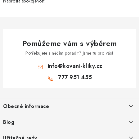
Naprostá spokojenost.
Pomůžeme vám s výběrem
Potřebujete s něčím poradit? Jsme tu pro vás!
info
@
kovani-kliky.cz
777 951 455
Z
á
Obecné informace
p
a
Kontakt
Blog
t
O nás
í
Inovativní Kliky EASY LOCK – Revoluce v Zamykání Dveří
Užitečné rady