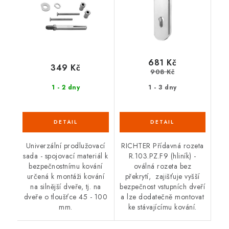
681 Kč
349 Kč
908 Kč
1 - 2 dny
1 - 3 dny
Univerzální prodlužovací
RICHTER Přídavná rozeta
sada - spojovací materiál k
R.103.PZ.F9 (hliník) -
bezpečnostnímu kování
oválná rozeta bez
určená k montáži kování
překrytí, zajišťuje vyšší
na silnější dveře, tj. na
bezpečnost vstupních dveří
dveře o tloušťce 45 - 100
a lze dodatečně montovat
mm.
ke stávajícímu kování.