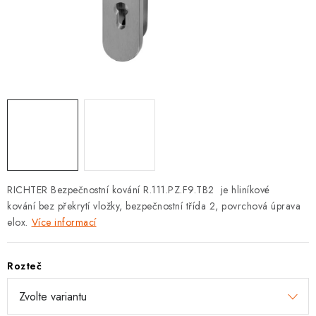
KLIKY S LOŽISKEM
KLIKY - EASY LOCK
CHYTRÉ KLIKY
KOVÁNÍ A KLIKY
BEZPEČNOSTNÍ KOVÁNÍ
CYLINDRICKÉ VLOŽKY
RICHTER Bezpečnostní kování R.111.PZ.F9.TB2
je hliníkové
kování bez překrytí vložky, bezpečnostní třída 2, povrchová úprava
VISACÍ ZÁMKY
elox.
Více informací
ZÁMKY, PETLICE A ZÁVORY
Rozteč
SPECIÁLNÍ KOVÁNÍ