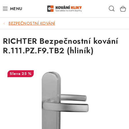
Přejít
Hleda
na
obsah
BEZPEČNOSTNÍ KOVÁNÍ
VÝPRODEJ - TOP AKCE
RICHTER Bezpečnostní kování
BLOG
R.111.PZ.F9.TB2 (hliník)
UŽITEČNÉ RADY
VRÁCENÍ ZBOŽÍ
25 %
POŠTOVNÉ
OP
KONTAKT