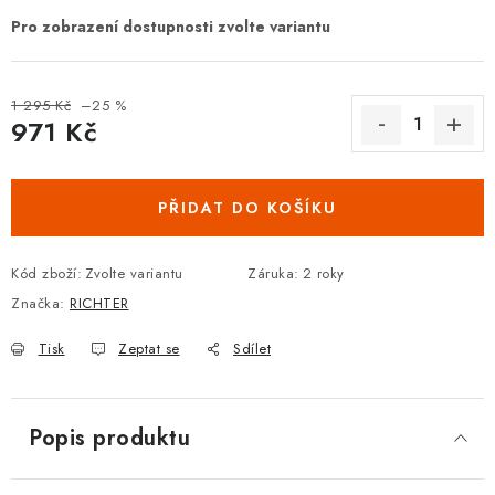
DOPLŇKY KE DVEŘÍM
PRO POSUVNÉ DVEŘE
1 295 Kč
–25 %
971 Kč
STAVEBNÍ POUZDRA
Měrná cena:
POKLADNIČKY NA ZÁMEK
PŘIDAT DO KOŠÍKU
SCHRÁNKY NA KLÍČE
Kód zboží:
Zvolte variantu
Záruka
:
2 roky
Značka:
RICHTER
TREZORY
Tisk
Zeptat se
Sdílet
ZNAČKY
Kontakt
O nás
OP
GDPR
Poštovné
Vrácení zboží
Popis produktu
Oboroví ODBORNÍCI
Doporučujeme