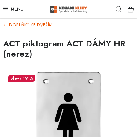
Přejít
Hleda
na
obsah
DOPLŇKY KE DVEŘÍM
VÝPRODEJ - TOP AKCE
ACT piktogram ACT DÁMY HR
BLOG
(nerez)
UŽITEČNÉ RADY
VRÁCENÍ ZBOŽÍ
19 %
POŠTOVNÉ
OP
KONTAKT