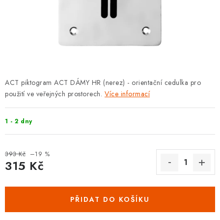
KLIKY S LOŽISKEM
KLIKY - EASY LOCK
CHYTRÉ KLIKY
KOVÁNÍ A KLIKY
ACT piktogram ACT DÁMY HR (nerez) - orientační cedulka pro
použití ve veřejných prostorech.
Více informací
BEZPEČNOSTNÍ KOVÁNÍ
1 - 2 dny
CYLINDRICKÉ VLOŽKY
VISACÍ ZÁMKY
393 Kč
–19 %
315 Kč
Měrná cena:
ZÁMKY, PETLICE A ZÁVORY
PŘIDAT DO KOŠÍKU
SPECIÁLNÍ KOVÁNÍ