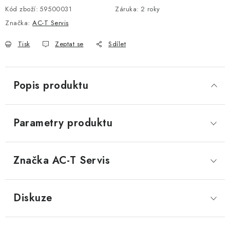
Kód zboží:
59500031
Záruka
:
2 roky
DOPLŇKY KE DVEŘÍM
Značka:
AC-T Servis
PRO POSUVNÉ DVEŘE
Tisk
Zeptat se
Sdílet
STAVEBNÍ POUZDRA
Popis produktu
POKLADNIČKY NA ZÁMEK
SCHRÁNKY NA KLÍČE
Parametry produktu
TREZORY
Značka
 AC-T Servis
ZNAČKY
Diskuze
Kontakt
O nás
OP
GDPR
Poštovné
Vrácení zboží
Oboroví ODBORNÍCI
Doporučujeme