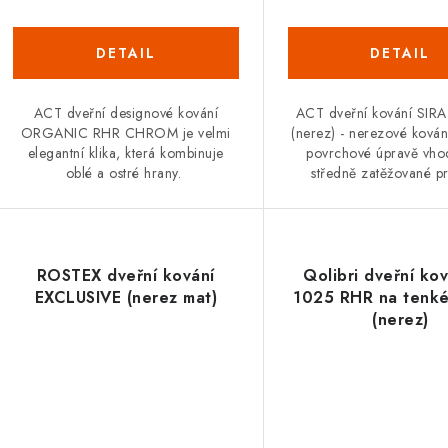
ACT dveřní designové kování
ACT dveřní kování SIR
ORGANIC RHR CHROM je velmi
(nerez) - nerezové kování
elegantní klika, která kombinuje
povrchové úpravě vho
oblé a ostré hrany.
středně zatěžované pr
ROSTEX dveřní kování
Qolibri dveřní ko
EXCLUSIVE (nerez mat)
1025 RHR na tenké
(nerez)