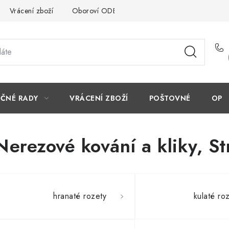
Vrácení zboží
Oboroví ODBORNÍCI
Doporučujeme
EČNÉ RADY
VRÁCENÍ ZBOŽÍ
POŠTOVNÉ
OP
Nerezové kování a kliky
, S
hranaté rozety
kulaté ro