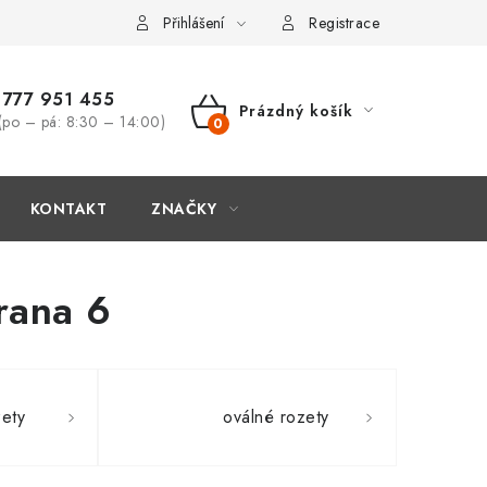
Přihlášení
Registrace
777 951 455
Prázdný košík
(po – pá: 8:30 – 14:00)
NÁKUPNÍ
KOŠÍK
KONTAKT
ZNAČKY
trana 6
zety
oválné rozety