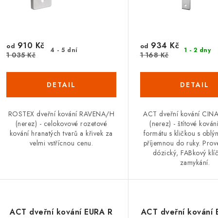
o
d
d
u
u
910 Kč
934 Kč
k
od
od
4 - 5 dní
1 - 2 dny
1 035 Kč
1 168 Kč
k
t
ů
ů
ROSTEX dveřní kování RAVENA/H
ACT dveřní kování CI
(nerez) - celokovové rozetové
(nerez) - štítové kován
kování hranatých tvarů a křivek za
formátu s kličkou s oblým
velmi vstřícnou cenu.
příjemnou do ruky. Prov
dózický, FABkový klí
zamykání.
ACT dveřní kování EURA R
ACT dveřní kování