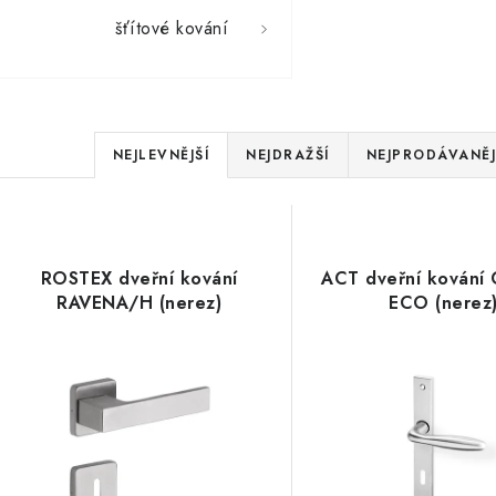
šťítové kování
Ř
NEJLEVNĚJŠÍ
NEJDRAŽŠÍ
NEJPRODÁVANĚJ
a
V
z
ý
e
ROSTEX dveřní kování
ACT dveřní kování
p
RAVENA/H (nerez)
ECO (nerez
n
í
s
p
p
r
r
o