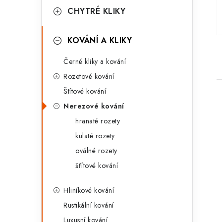
a
r
CHYTRÉ KLIKY
n
i
KOVÁNÍ A KLIKY
e
n
Černé kliky a kování
í
Rozetové kování
p
Štítové kování
a
Nerezové kování
n
hranaté rozety
kulaté rozety
e
oválné rozety
i
l
šťítové kování
Hliníkové kování
Rustikální kování
Luxusní kování