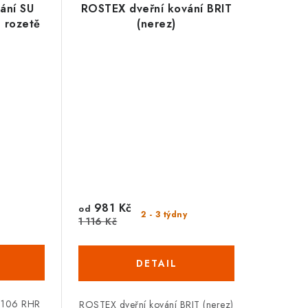
vání SU
ROSTEX dveřní kování BRIT
 rozetě
(nerez)
981 Kč
od
2 - 3 týdny
1 116 Kč
 1106 RHR
ROSTEX dveřní kování BRIT (nerez)