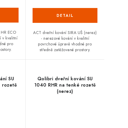
A HR ECO
ACT dveřní kování SIRA UŠ (nerez)
 v kvalitní
- nerezové kování v kvalitní
dné pro
povrchové úpravě vhodné pro
ostory.
středně zatěžované prostory.
vání SU
Qolibri dveřní kování SU
 rozetě
1040 RHR na tenké rozetě
(nerez)