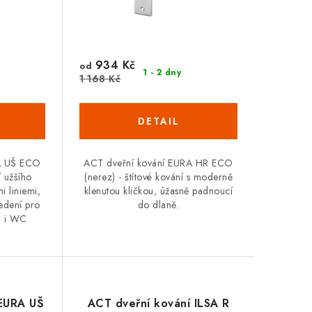
934 Kč
od
1 - 2 dny
1 168 Kč
NA UŠ ECO
ACT dveřní kování EURA HR ECO
í užšího
(nerez) - štítové kování s moderně
i liniemi,
klenutou kličkou, úžasně padnoucí
edení pro
do dlaně.
č i WC
 EURA UŠ
ACT dveřní kování ILSA R