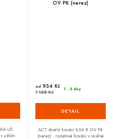
OV PK (nerez)
934 Kč
od
1 - 2 dny
1 168 Kč
URA UŠ
ACT dveřní kování ILSA R OV PK
í v užším
(nerez) - rozetové kování v oválné