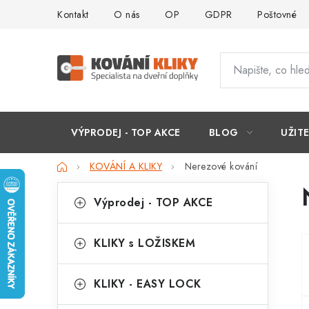
Přejít
Kontakt
O nás
OP
GDPR
Poštovné
na
obsah
VÝPRODEJ - TOP AKCE
BLOG
UŽIT
Domů
KOVÁNÍ A KLIKY
Nerezové kování
P
K
Přeskočit
Výprodej - TOP AKCE
kategorie
a
o
t
s
KLIKY s LOŽISKEM
e
t
g
KLIKY - EASY LOCK
r
o