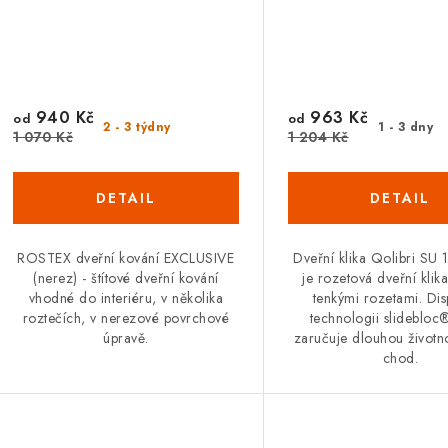
940 Kč
963 Kč
od
od
2 - 3 týdny
1 - 3 dny
1 070 Kč
1 204 Kč
ROSTEX dveřní kování EXCLUSIVE
Dveřní klika Qolibri SU
(nerez) - štítové dveřní kování
je rozetová dveřní kli
vhodné do interiéru, v několika
tenkými rozetami. Di
roztečích, v nerezové povrchové
technologii slidebloc®
úpravě.
zaručuje dlouhou životno
chod.