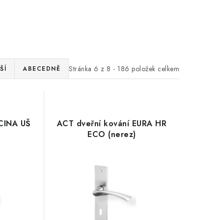
Stránka
6
z
8
-
186
položek celkem
ŠÍ
ABECEDNĚ
 CINA UŠ
ACT dveřní kování EURA HR
)
ECO (nerez)