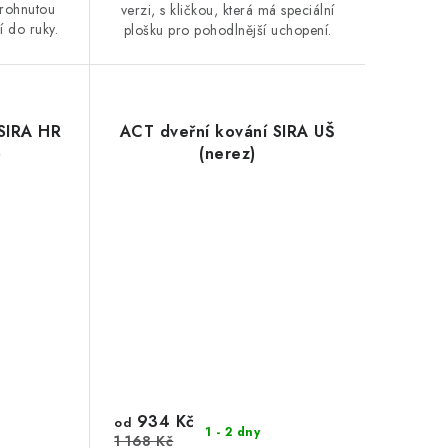
prohnutou
verzi, s kličkou, která má speciální
í do ruky.
plošku pro pohodlnější uchopení.
 SIRA HR
ACT dveřní kování SIRA UŠ
)
(nerez)
934 Kč
od
1 - 2 dny
1 168 Kč