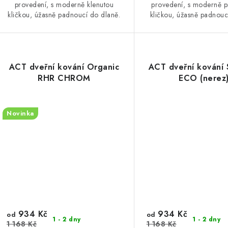
provedení, s moderně klenutou
provedení, s moderně 
kličkou, úžasně padnoucí do dlaně.
kličkou, úžasně padnouc
ACT dveřní kování Organic
ACT dveřní kování
RHR CHROM
ECO (nerez
Novinka
934 Kč
934 Kč
od
od
1 - 2 dny
1 - 2 dny
1 168 Kč
1 168 Kč