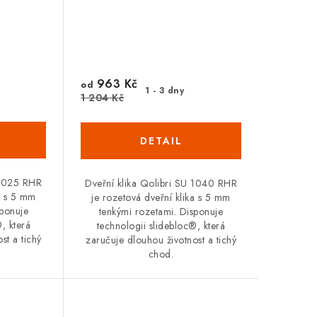
963 Kč
od
1 - 3 dny
1 204 Kč
 1025 RHR
Dveřní klika Qolibri SU 1040 RHR
ka s 5 mm
je rozetová dveřní klika s 5 mm
sponuje
tenkými rozetami. Disponuje
, která
technologii slidebloc®, která
st a tichý
zaručuje dlouhou životnost a tichý
chod.