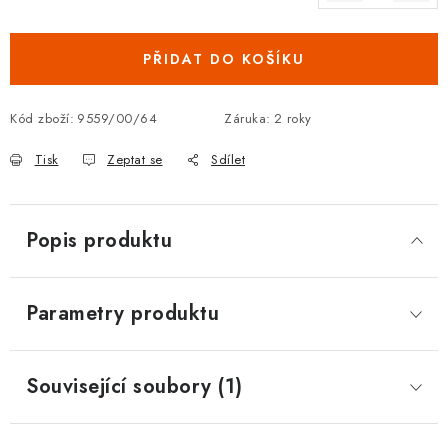
Měrná cena:
DOPLŇKY KE DVEŘÍM
PŘIDAT DO KOŠÍKU
PRO POSUVNÉ DVEŘE
Kód zboží:
9559/00/64
Záruka
:
2 roky
STAVEBNÍ POUZDRA
Tisk
Zeptat se
Sdílet
POKLADNIČKY NA ZÁMEK
SCHRÁNKY NA KLÍČE
Popis produktu
TREZORY
Parametry produktu
ZNAČKY
Související soubory (1)
Kontakt
O nás
OP
GDPR
Poštovné
Vrácení zboží
Oboroví ODBORNÍCI
Doporučujeme