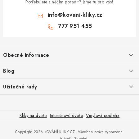
Potřebujete s něčím poradit? Jsme tu pro vás!
info
@
kovani-kliky.cz
777 951 455
Z
á
Obecné informace
p
a
Kontakt
Blog
t
O nás
í
Inovativní Kliky EASY LOCK – Revoluce v Zamykání Dveří
Užitečné rady
OP
Panikové zámky pro speciální únikové cesty
Jak vybrat zadlabací zámek
GDPR
Odolné kliky pro zátěžové prostory
Poštovné
Jak vybrat bezpečnostní kliku
Kliky na dveře
Interiérové dveře
Vinylová podlaha
Vrácení zboží
Visací zámek s kodem - Tokoz je sázka na jistotu
Jak vybrat cylindrickou vložku
Copyright 2026
KOVÁNÍ-KLIKY.CZ
. Všechna práva vyhrazena.
Oboroví ODBORNÍCI
Vytvořil Shoptet