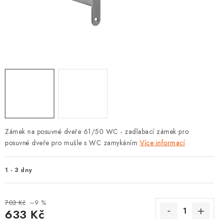
KLIKY S LOŽISKEM
KLIKY - EASY LOCK
CHYTRÉ KLIKY
KOVÁNÍ A KLIKY
BEZPEČNOSTNÍ KOVÁNÍ
CYLINDRICKÉ VLOŽKY
Zámek na posuvné dveře 61/50 WC - zadlabací zámek pro
posuvné dveře pro mušle s WC zamykáním
Více informací
VISACÍ ZÁMKY
1 - 3 dny
ZÁMKY, PETLICE A ZÁVORY
703 Kč
–9 %
SPECIÁLNÍ KOVÁNÍ
633 Kč