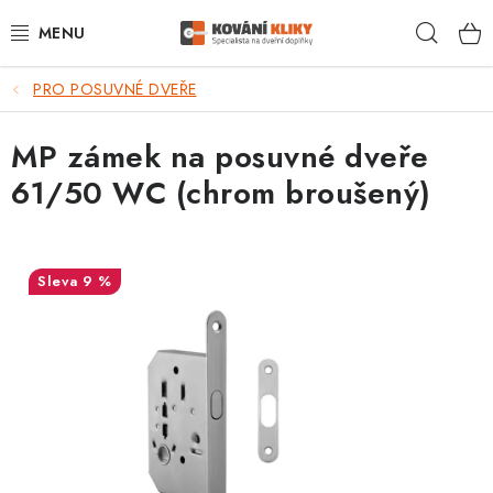
Přejít
Hleda
na
obsah
PRO POSUVNÉ DVEŘE
VÝPRODEJ - TOP AKCE
MP zámek na posuvné dveře
BLOG
61/50 WC (chrom broušený)
UŽITEČNÉ RADY
VRÁCENÍ ZBOŽÍ
9 %
POŠTOVNÉ
OP
KONTAKT