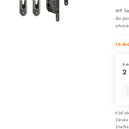
MP Se
do po
otvore
10 dn
2 6
2
Mě
Kód zbo
Záruka
:
Značka