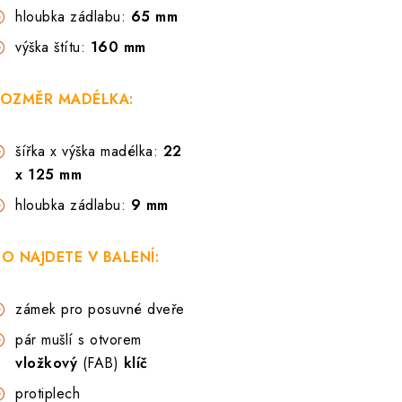
hloubka zádlabu:
65 mm
výška štítu:
160 mm
OZMĚR MADÉLKA:
šířka x výška madélka:
22
x 125 mm
hloubka zádlabu:
9 mm
O NAJDETE V BALENÍ:
zámek pro posuvné dveře
pár mušlí s otvorem
vložkový
(FAB)
klíč
protiplech