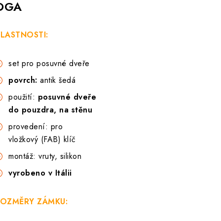
OGA
LASTNOSTI:
set pro posuvné dveře
povrch:
antik šedá
použití:
posuvné dveře
do pouzdra, na stěnu
provedení: pro
vložkový (FAB) klíč
montáž: vruty, silikon
vyrobeno v Itálii
OZMĚRY ZÁMKU: