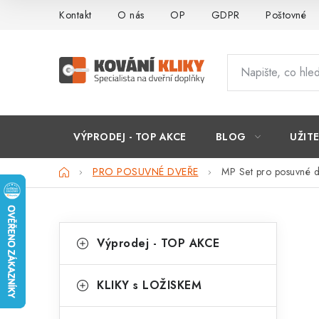
Přejít
Kontakt
O nás
OP
GDPR
Poštovné
na
obsah
VÝPRODEJ - TOP AKCE
BLOG
UŽIT
Domů
PRO POSUVNÉ DVEŘE
MP Set pro posuvné 
P
K
Přeskočit
Výprodej - TOP AKCE
kategorie
a
o
t
s
KLIKY s LOŽISKEM
e
t