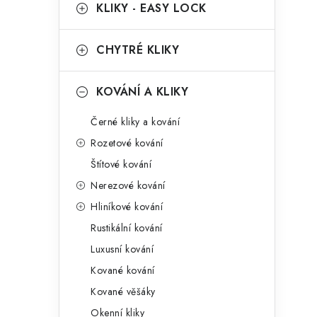
g
KLIKY - EASY LOCK
r
o
a
r
CHYTRÉ KLIKY
n
i
KOVÁNÍ A KLIKY
e
n
Černé kliky a kování
í
Rozetové kování
p
Štítové kování
a
Nerezové kování
n
Hliníkové kování
Rustikální kování
e
Luxusní kování
l
Kované kování
Kované věšáky
Okenní kliky