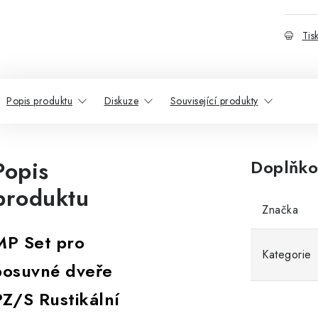
Tis
Popis produktu
Diskuze
Související produkty
Popis
Doplňko
produktu
Značka
MP Set pro
Kategorie
posuvné dveře
PZ/S Rustikální