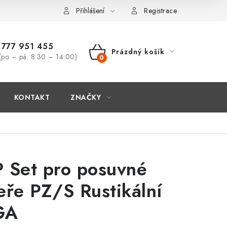
Přihlášení
Registrace
777 951 455
Prázdný košík
(po – pá: 8:30 – 14:00)
NÁKUPNÍ
KOŠÍK
KONTAKT
ZNAČKY
 Set pro posuvné
eře PZ/S Rustikální
GA