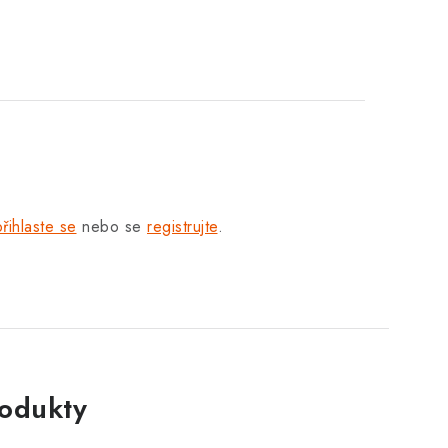
přihlaste se
nebo se
registrujte
.
rodukty