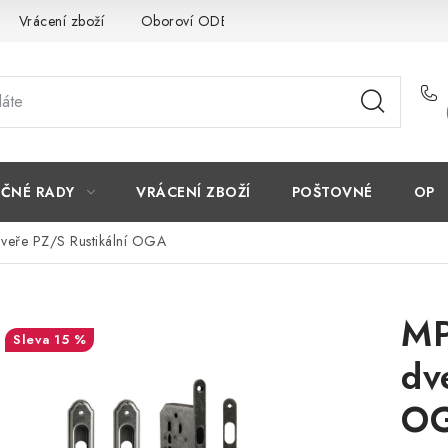
Vrácení zboží
Oboroví ODBORNÍCI
Doporučujeme
EČNÉ RADY
VRÁCENÍ ZBOŽÍ
POŠTOVNÉ
OP
dveře PZ/S Rustikální OGA
MP
15 %
dv
O