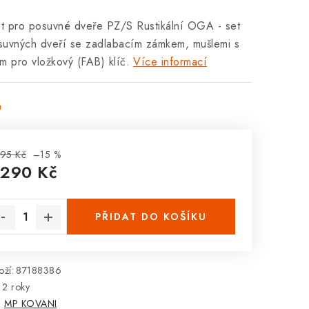
t pro posuvné dveře PZ/S Rustikální OGA - set
suvných dveří se zadlabacím zámkem, mušlemi s
m pro vložkový (FAB) klíč.
Více informací
ů
95 Kč
–15 %
 290 Kč
rná cena:
PŘIDAT DO KOŠÍKU
ží:
87188386
2 roky
:
MP KOVANI