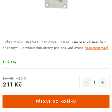
KLIKY S LOŽISKEM
KLIKY - EASY LOCK
CHYTRÉ KLIKY
KOVÁNÍ A KLIKY
Cobra madlo HRANATÉ bez otvoru (nerez) -
nerezové madlo
s
přiznanými upevňovacími otvory pro posuvné dveře.
Více informací
BEZPEČNOSTNÍ KOVÁNÍ
1 - 2 dny
CYLINDRICKÉ VLOŽKY
VISACÍ ZÁMKY
264 Kč
–20 %
211 Kč
Měrná cena:
ZÁMKY, PETLICE A ZÁVORY
PŘIDAT DO KOŠÍKU
SPECIÁLNÍ KOVÁNÍ