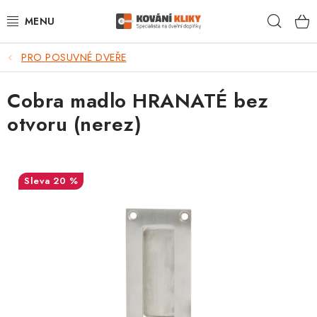
Přejít
Hleda
na
obsah
PRO POSUVNÉ DVEŘE
VÝPRODEJ - TOP AKCE
Cobra madlo HRANATÉ bez
BLOG
otvoru (nerez)
UŽITEČNÉ RADY
VRÁCENÍ ZBOŽÍ
20 %
POŠTOVNÉ
OP
KONTAKT