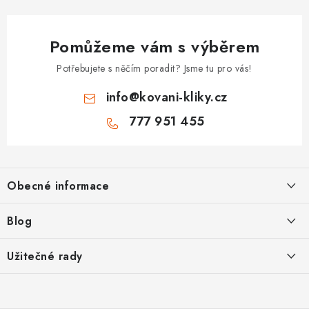
Pomůžeme vám s výběrem
Potřebujete s něčím poradit? Jsme tu pro vás!
info
@
kovani-kliky.cz
777 951 455
Z
á
Obecné informace
p
a
Kontakt
Blog
t
O nás
í
Inovativní Kliky EASY LOCK – Revoluce v Zamykání Dveří
Užitečné rady
OP
Panikové zámky pro speciální únikové cesty
Jak vybrat zadlabací zámek
GDPR