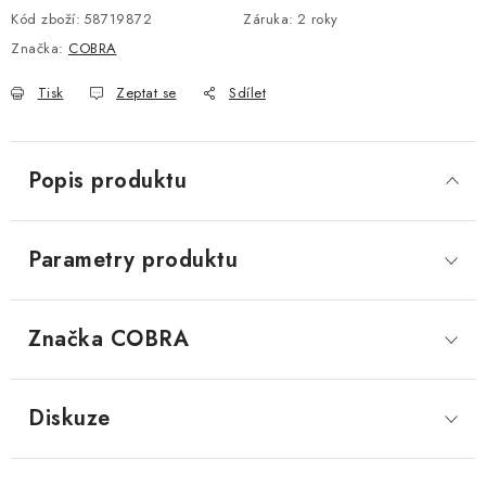
Kód zboží:
58719872
Záruka
:
2 roky
DOPLŇKY KE DVEŘÍM
Značka:
COBRA
PRO POSUVNÉ DVEŘE
Tisk
Zeptat se
Sdílet
STAVEBNÍ POUZDRA
Popis produktu
POKLADNIČKY NA ZÁMEK
SCHRÁNKY NA KLÍČE
Parametry produktu
TREZORY
Značka
 COBRA
ZNAČKY
Diskuze
Kontakt
O nás
OP
GDPR
Poštovné
Vrácení zboží
Oboroví ODBORNÍCI
Doporučujeme