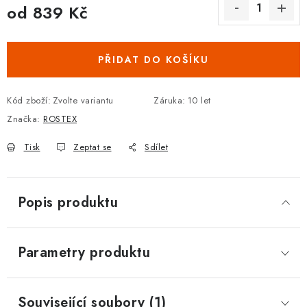
od
839 Kč
DOPLŇKY KE DVEŘÍM
Měrná cena:
PRO POSUVNÉ DVEŘE
PŘIDAT DO KOŠÍKU
STAVEBNÍ POUZDRA
Kód zboží:
Zvolte variantu
Záruka
:
10 let
Značka:
ROSTEX
POKLADNIČKY NA ZÁMEK
Tisk
Zeptat se
Sdílet
SCHRÁNKY NA KLÍČE
TREZORY
Popis produktu
ZNAČKY
Parametry produktu
Kontakt
O nás
OP
GDPR
Poštovné
Vrácení zboží
Oboroví ODBORNÍCI
Doporučujeme
Související soubory (1)