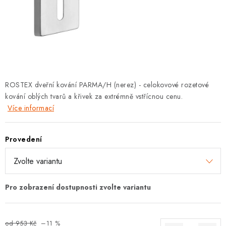
KLIKY S LOŽISKEM
KLIKY - EASY LOCK
CHYTRÉ KLIKY
KOVÁNÍ A KLIKY
ROSTEX dveřní kování PARMA/H (nerez) - celokovové rozetové
kování oblých tvarů a křivek za extrémně vstřícnou cenu.
BEZPEČNOSTNÍ KOVÁNÍ
Více informací
CYLINDRICKÉ VLOŽKY
Provedení
VISACÍ ZÁMKY
ZÁMKY, PETLICE A ZÁVORY
SPECIÁLNÍ KOVÁNÍ
od 953 Kč
–11 %