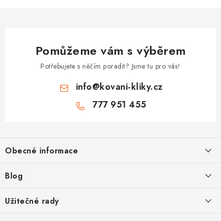
Pomůžeme vám s výběrem
Potřebujete s něčím poradit? Jsme tu pro vás!
info
@
kovani-kliky.cz
777 951 455
Z
á
Obecné informace
p
a
Kontakt
Blog
t
O nás
í
Inovativní Kliky EASY LOCK – Revoluce v Zamykání Dveří
Užitečné rady
OP
Panikové zámky pro speciální únikové cesty
Jak vybrat zadlabací zámek