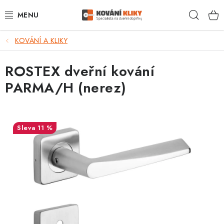
Přejít
Hleda
na
obsah
KOVÁNÍ A KLIKY
VÝPRODEJ - TOP AKCE
ROSTEX dveřní kování
BLOG
PARMA/H (nerez)
UŽITEČNÉ RADY
VRÁCENÍ ZBOŽÍ
11 %
POŠTOVNÉ
OP
KONTAKT