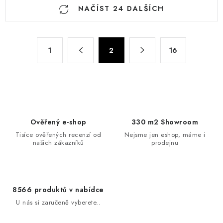
O
NAČÍST 24 DALŠÍCH
v
l
á
S
d
1
2
16
t
a
r
c
á
n
í
k
p
o
r
Ověřený e-shop
330 m2 Showroom
v
v
Tisíce ověřených recenzí od
Nejsme jen eshop, máme i
á
k
našich zákazníků
prodejnu
n
y
í
v
ý
8566 produktů v nabídce
p
U nás si zaručeně vyberete..
i
s