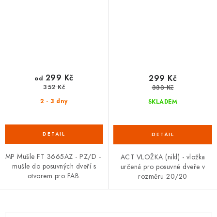
299 Kč
299 Kč
od
352 Kč
333 Kč
2 - 3 dny
SKLADEM
MP Mušle FT 3665AZ - PZ/D -
ACT VLOŽKA (nikl) - vložka
mušle do posuvných dveří s
určená pro posuvné dveře v
otvorem pro FAB.
rozměru 20/20