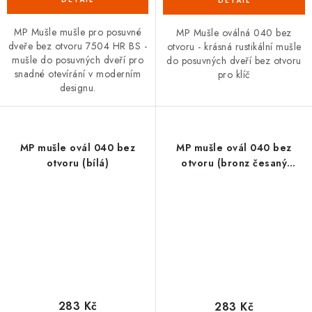
MP Mušle mušle pro posuvné
MP Mušle oválná 040 bez
dveře bez otvoru 7504 HR BS -
otvoru - krásná rustikální mušle
mušle do posuvných dveří pro
do posuvných dveří bez otvoru
snadné otevírání v moderním
pro klíč
designu.
MP mušle ovál 040 bez
MP mušle ovál 040 bez
otvoru (bílá)
otvoru (bronz česaný
matný)
283 Kč
283 Kč