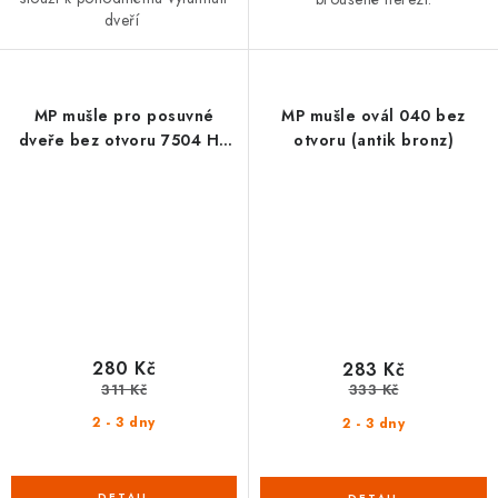
dveří
MP mušle pro posuvné
MP mušle ovál 040 bez
dveře bez otvoru 7504 HR
otvoru (antik bronz)
BS černá
280 Kč
283 Kč
311 Kč
333 Kč
2 - 3 dny
2 - 3 dny