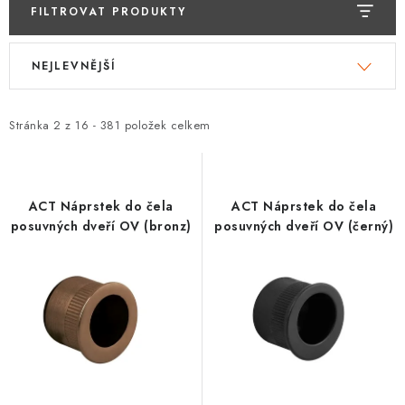
KLIKY S LOŽISKEM
FILTROVAT PRODUKTY
V
Ř
KLIKY - EASY LOCK
NEJLEVNĚJŠÍ
ý
a
CHYTRÉ KLIKY
p
z
i
e
Stránka
2
z
16
-
381
položek celkem
KOVÁNÍ A KLIKY
s
n
p
í
BEZPEČNOSTNÍ KOVÁNÍ
r
p
ACT Náprstek do čela
ACT Náprstek do čela
o
r
posuvných dveří OV (bronz)
posuvných dveří OV (černý)
CYLINDRICKÉ VLOŽKY
d
o
u
d
VISACÍ ZÁMKY
k
u
t
k
ZÁMKY, PETLICE A ZÁVORY
ů
t
ů
SPECIÁLNÍ KOVÁNÍ