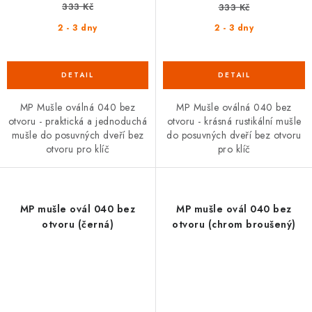
333 Kč
333 Kč
2 - 3 dny
2 - 3 dny
MP Mušle oválná 040 bez
MP Mušle oválná 040 bez
otvoru - praktická a jednoduchá
otvoru - krásná rustikální mušle
mušle do posuvných dveří bez
do posuvných dveří bez otvoru
otvoru pro klíč
pro klíč
MP mušle ovál 040 bez
MP mušle ovál 040 bez
otvoru (černá)
otvoru (chrom broušený)