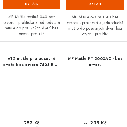
MP Mušle oválná 040 bez
MP Mušle oválná 040 bez
otvoru - praktická a jednoduchá
otvoru - praktická a jednoduchá
mušle do posuvných dveří bez
mušle do posuvných dveří bez
otvoru pro klíč
otvoru pro klíč
ATZ mušle pro posuvné
MP Mušle FT 3665AC - bez
dveře bez otvoru 7503-R BS
otvoru
černá
283 Kč
299 Kč
od