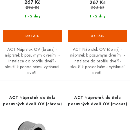
267 Kč
267 Kč
DOPLŇKY KE DVEŘÍM
296 Kč
296 Kč
1 - 2 dny
1 - 2 dny
PRO POSUVNÉ DVEŘE
STAVEBNÍ POUZDRA
ACT Náprstek OV (bronz) -
ACT Náprstek OV (černý) -
POKLADNIČKY NA ZÁMEK
náprstek k posuvným dveřím -
náprstek k posuvným dveřím -
instalace do profilu dveří -
instalace do profilu dveří -
SCHRÁNKY NA KLÍČE
slouží k pohodlnému vytáhnutí
slouží k pohodlnému vytáhnutí
dveří
dveří
TREZORY
ZNAČKY
ACT Náprstek do čela
ACT Náprstek do čela
posuvných dveří OV (chrom)
posuvných dveří OV (mosaz)
Kontakt
O nás
OP
GDPR
Poštovné
Vrácení zboží
Oboroví ODBORNÍCI
Doporučujeme