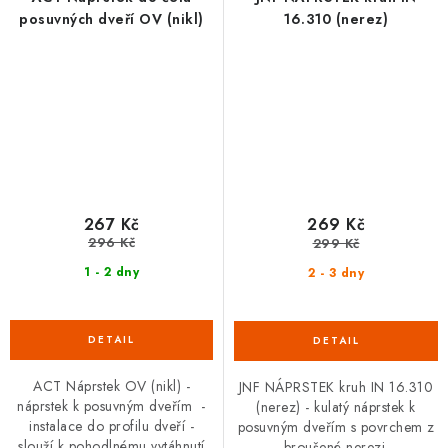
posuvných dveří OV (nikl)
16.310 (nerez)
267 Kč
269 Kč
296 Kč
299 Kč
1 - 2 dny
2 - 3 dny
ACT Náprstek OV (nikl) -
JNF NÁPRSTEK kruh IN 16.310
náprstek k posuvným dveřím -
(nerez) - kulatý náprstek k
instalace do profilu dveří -
posuvným dveřím s povrchem z
slouží k pohodlnému vytáhnutí
broušené nerezi.