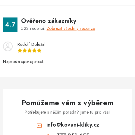
u
Ověřeno zákazníky
4.7
522
recenzí.
Zobrazit všechny recenze
Rudolf Doležal
Naprostá spokojenost.
Pomůžeme vám s výběrem
Potřebujete s něčím poradit? Jsme tu pro vás!
info
@
kovani-kliky.cz