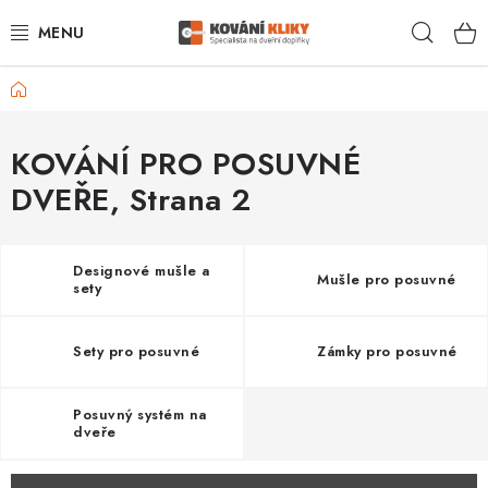
Přejít
Hleda
na
obsah
Domů
VÝPRODEJ - TOP AKCE
BLOG
KOVÁNÍ PRO POSUVNÉ
DVEŘE
, Strana 2
UŽITEČNÉ RADY
VRÁCENÍ ZBOŽÍ
Designové mušle a
Mušle pro posuvné
sety
POŠTOVNÉ
Sety pro posuvné
Zámky pro posuvné
OP
Posuvný systém na
KONTAKT
dveře