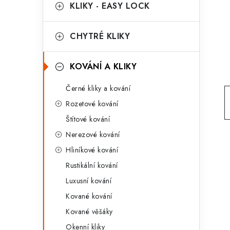
g
KLIKY - EASY LOCK
r
o
a
r
CHYTRÉ KLIKY
n
i
KOVÁNÍ A KLIKY
e
n
Černé kliky a kování
í
Rozetové kování
p
Štítové kování
a
Nerezové kování
n
Hliníkové kování
Rustikální kování
e
Luxusní kování
l
Kované kování
Kované věšáky
Okenní kliky