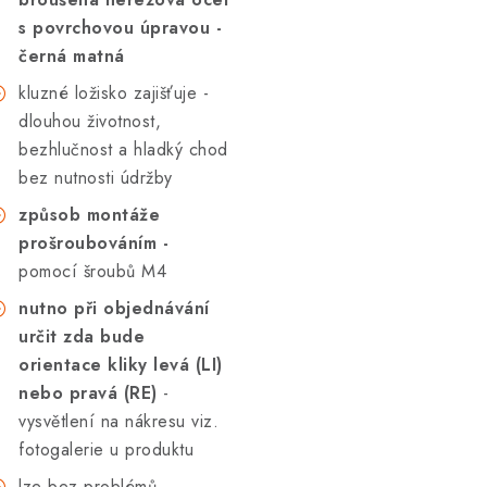
s povrchovou úpravou -
černá matná
kluzné ložisko zajišťuje -
dlouhou životnost,
bezhlučnost a hladký chod
bez nutnosti údržby
způsob montáže
prošroubováním -
pomocí šroubů M4
nutno při objednávání
určit zda bude
orientace kliky levá (LI)
nebo pravá (RE)
-
vysvětlení na nákresu viz.
fotogalerie u produktu
lze bez problémů