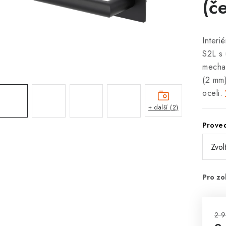
(č
Inter
S2L s 
mechan
(2 mm)
oceli.
+ další (2)
Prove
2 9