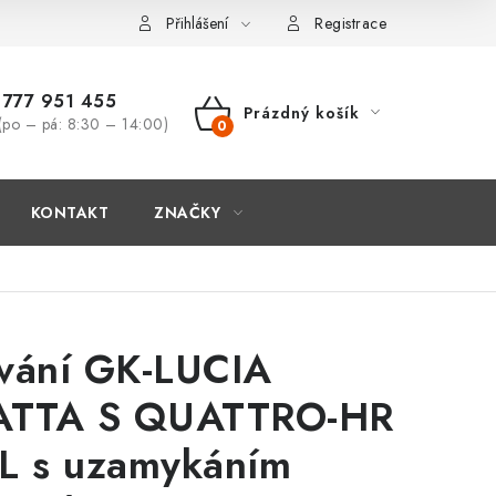
Přihlášení
Registrace
777 951 455
Prázdný košík
(po – pá: 8:30 – 14:00)
NÁKUPNÍ
KOŠÍK
KONTAKT
ZNAČKY
vání GK-LUCIA
ATTA S QUATTRO-HR
L s uzamykáním