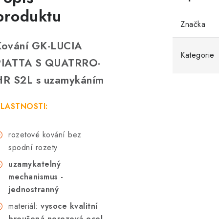
produktu
Značka
Kování GK-LUCIA
Kategorie
PIATTA S QUATRRO-
HR S2L s uzamykáním
LASTNOSTI:
rozetové kování bez
spodní rozety
uzamykatelný
mechanismus -
jednostranný
materiál:
vysoce kvalitní
broušená nerezová ocel