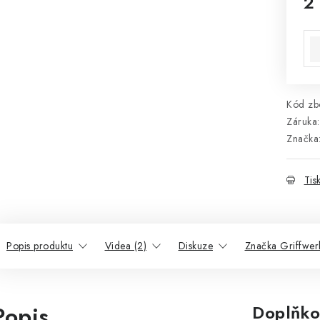
2
Mě
Kód zbo
Záruka
:
Značka
Tis
Popis produktu
Videa (2)
Diskuze
Značka Griffwer
Popis
Doplňko