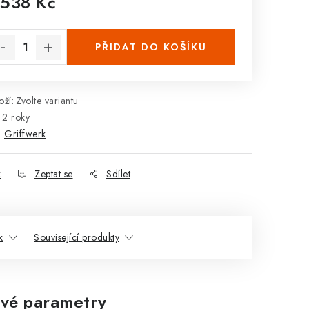
 538 Kč
rná cena:
PŘIDAT DO KOŠÍKU
ží:
Zvolte variantu
2 roky
:
Griffwerk
k
Zeptat se
Sdílet
k
Související produkty
vé parametry