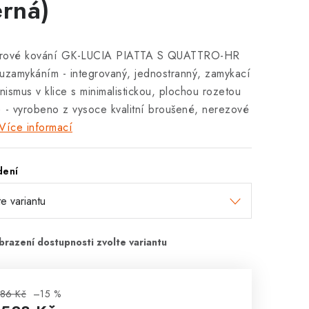
erná)
iérové kování GK-LUCIA PIATTA S QUATTRO-HR
uzamykáním - integrovaný, jednostranný, zamykací
ismus v klice s minimalistickou, plochou rozetou
 - vyrobeno z vysoce kvalitní broušené, nerezové
Více informací
dení
86 Kč
–15 %