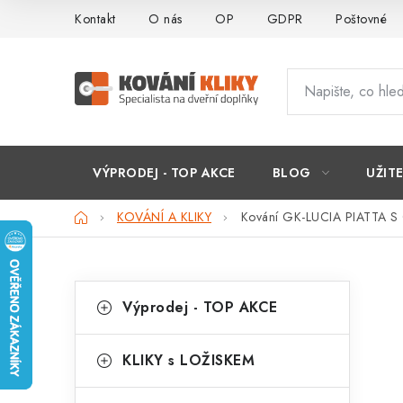
Přejít
Kontakt
O nás
OP
GDPR
Poštovné
na
obsah
VÝPRODEJ - TOP AKCE
BLOG
UŽIT
Domů
KOVÁNÍ A KLIKY
Kování GK-LUCIA PIATTA S
P
K
Přeskočit
Výprodej - TOP AKCE
kategorie
a
o
t
s
KLIKY s LOŽISKEM
e
t