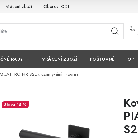
Vrácení zboží
Oboroví ODBORNÍCI
Doporučujeme
EČNÉ RADY
VRÁCENÍ ZBOŽÍ
POŠTOVNÉ
OP
 QUATTRO-HR S2L s uzamykáním (černá)
Ko
15 %
PI
S2