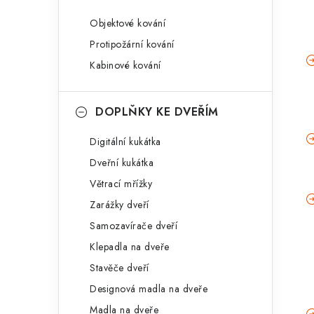
Objektové kování
Protipožární kování
Kabinové kování
DOPLŇKY KE DVEŘÍM
Digitální kukátka
Dveřní kukátka
Větrací mřížky
Zarážky dveří
Samozavírače dveří
Klepadla na dveře
Stavěče dveří
Designová madla na dveře
Madla na dveře